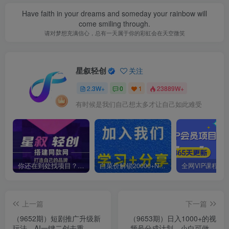
Have faith in your dreams and someday your rainbow will
come smiling through.
请对梦想充满信心，总有一天属于你的彩虹会在天空微笑
星叙轻创
关注
2.3W+
0
1
23889W+
有时候是我们自己想太多才让自己如此难受
你还在到处找项目？还在当韭菜？我靠卖项目一个月收入5万+，曾经我也是个失败者。
白菜价解锁20000+N个赚钱机会，加入星叙轻创会员，全站资源免费学习。
上一篇
下一篇
（9652期）短剧推广升级新
（9653期）日入1000+的视
玩法，AI一键二创去重，轻
频号分成计划，小白可做，