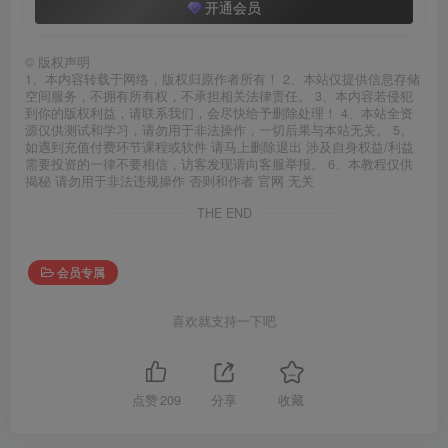
开通会员
©
版权声明
1、本内容转载于网络，版权归原作者所有！ 2、本站仅提供信息存储
空间服务，不拥有所有权，不承担相关法律责任。 3、本内容若侵犯
到你的版权利益，请联系我们，会尽快给予删除处理！ 4、本站全资
源仅供测试和学习，请勿用于非法操作，一切后果与本站无关。 5、
如遇到充值付费环节课程或软件 请马上删除退出 涉及自身权益/利益
需要投资的一律不要相信，访客发现请向客服举报。 6、本教程仅供
揭秘 请勿用于非法违规操作 否则和作者 官网 无关
THE END
会员专属
喜欢就支持一下吧
点赞
209
分享
收藏