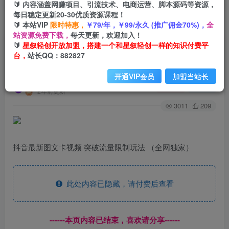
🔰 内容涵盖网赚项目、引流技术、电商运营、脚本源码等资源，
每日稳定更新20-30优质资源课程！
🔰 本站VIP
限时特惠，
￥79/年，￥99/永久 (推广佣金70%)，
全
首页
创业课程
会员专属
正文
站资源免费下载，
每天更新，欢迎加入！
🔰
星叙轻创开放加盟，搭建一个和星叙轻创一样的知识付费平
（9650期）抖音最新图文卡视频 突破流量限制玩
台，
站长QQ：882827
法
开通VIP会员
加盟当站长
星叙轻创
关注
私信
2年前更新
3011
209
抖音最新图文卡视频 突破流量限制玩法 （全网独家）
此处内容已隐藏，请付费后查看
------本页内容已结束，喜欢请分享------