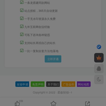
☑
一条龙搭建同款网站
☑
站点授权，365天自动更新
☑
一手无水印资源永久免费
☑
九年互联网创业经验
☑
可私下咨询各种疑惑
☑
支持站长再招自己的站长
☑
一比一复制全套方法包落地
立即开通
友链申请
-
免责声明
-
关于我们
-
广告合作
-
网站地图
Copyright © 2022 ·
星叙轻创--1
209