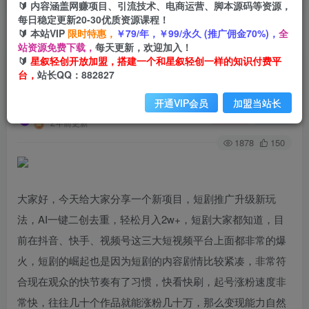
🔰 内容涵盖网赚项目、引流技术、电商运营、脚本源码等资源，
每日稳定更新20-30优质资源课程！
🔰 本站VIP
限时特惠，
￥79/年，￥99/永久 (推广佣金70%)，
全
首页
创业课程
会员专属
正文
站资源免费下载，
每天更新，欢迎加入！
🔰
星叙轻创开放加盟，搭建一个和星叙轻创一样的知识付费平
（9652期）短剧推广升级新玩法，AI一键二创去
台，
站长QQ：882827
重，轻松月入2w+
开通VIP会员
加盟当站长
星叙轻创
关注
私信
2年前更新
1878
150
大家好，今天给大家分享一个新项目，短剧推广升级新玩
法，AI一键二创去重，轻松月入2w+，短剧大家都知道，目
前在抖音、快手、视频号这三大短视频平台上面都非常的爆
火，短剧的崛起也是因为短剧的内容剧情比较紧凑，非常符
合现在观众的快节奏有了习惯，快看快刷，起号涨粉速度非
常快，往往几十个作品就能涨粉几十万，那么变现能力自然