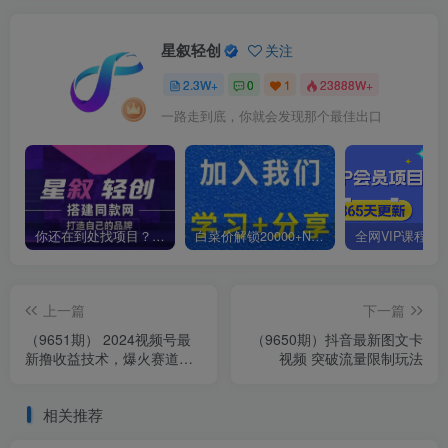
星叙轻创
关注
2.3W+
0
1
23888W+
一路走到底，你就会发现那个最佳出口
你还在到处找项目？还在当韭菜？我靠卖项目一个月收入5万+，曾经我也是个失败者。
白菜价解锁20000+N个赚钱机会，加入星叙轻创会员，全站资源免费学习。
上一篇
下一篇
（9651期） 2024视频号最
（9650期）抖音最新图文卡
新撸收益技术，爆火赛道起
视频 突破流量限制玩法
号玩法，收益稳定，单日
1000+
相关推荐