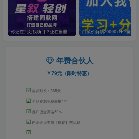
你还在到处找项目？还在当韭菜？我靠卖项目一个月收入5万+，曾经我也是个失败者。
年费合伙人
79元（限时特惠）
☑
会员时长：365天
☑
全站资源免费获取1年
☑
推广佣金高达50％
☑
内部会员专属【微信】交流群
☑
=====================