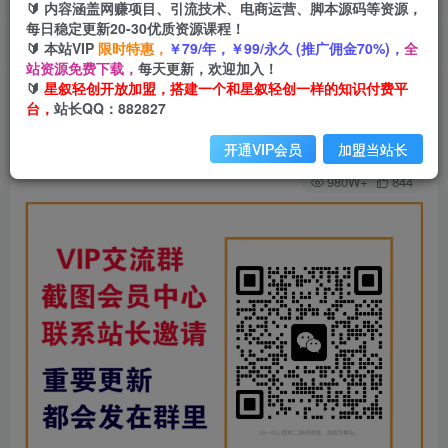
🔰 内容涵盖网赚项目、引流技术、电商运营、脚本源码等资源，
每日稳定更新20-30优质资源课程！
🔰 本站VIP
限时特惠，
￥79/年，￥99/永久 (推广佣金70%)，
全
首页
网站公告
正文
站资源免费下载，
每天更新，欢迎加入！
🔰
星叙轻创开放加盟，搭建一个和星叙轻创一样的知识付费平
星叙轻创【VIP会员专属交流群】
台，
站长QQ：882827
星叙轻创
关注
私信
开通VIP会员
加盟当站长
2个月前更新
980W+
844