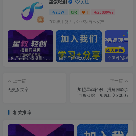
星叙轻创
关注
2.3W+
0
1
23889W+
在沉默中努力，让成功自己发声
你还在到处找项目？还在当韭菜？我靠卖项目一个月收入5万+，曾经我也是个失败者。
白菜价解锁20000+N个赚钱机会，加入星叙轻创会员，全站资源免费学习。
上一篇
下一篇
无更多文章
加盟星叙轻创，搭建同款项
目资源站，实现日入2000+
相关推荐