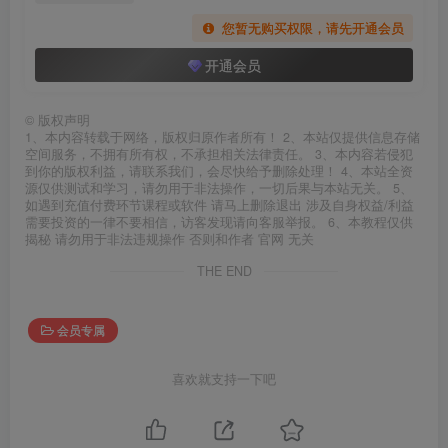
您暂无购买权限，请先开通会员
开通会员
©
版权声明
1、本内容转载于网络，版权归原作者所有！ 2、本站仅提供信息存储
空间服务，不拥有所有权，不承担相关法律责任。 3、本内容若侵犯
到你的版权利益，请联系我们，会尽快给予删除处理！ 4、本站全资
源仅供测试和学习，请勿用于非法操作，一切后果与本站无关。 5、
如遇到充值付费环节课程或软件 请马上删除退出 涉及自身权益/利益
需要投资的一律不要相信，访客发现请向客服举报。 6、本教程仅供
揭秘 请勿用于非法违规操作 否则和作者 官网 无关
THE END
会员专属
喜欢就支持一下吧