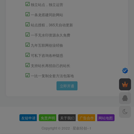
☑
独立站点，独立运营
☑
一条龙搭建同款网站
☑
站点授权，365天自动更新
☑
一手无水印资源永久免费
☑
九年互联网创业经验
☑
可私下咨询各种疑惑
☑
支持站长再招自己的站长
☑
一比一复制全套方法包落地
立即开通
友链申请
-
免责声明
-
关于我们
-
广告合作
-
网站地图
Copyright © 2022 ·
星叙轻创--1