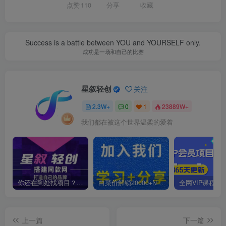
点赞
110
分享
收藏
Success is a battle between YOU and YOURSELF only.
成功是一场和自己的比赛
星叙轻创
关注
2.3W+
0
1
23889W+
我们都在被这个世界温柔的爱着
你还在到处找项目？还在当韭菜？我靠卖项目一个月收入5万+，曾经我也是个失败者。
白菜价解锁20000+N个赚钱机会，加入星叙轻创会员，全站资源免费学习。
上一篇
下一篇