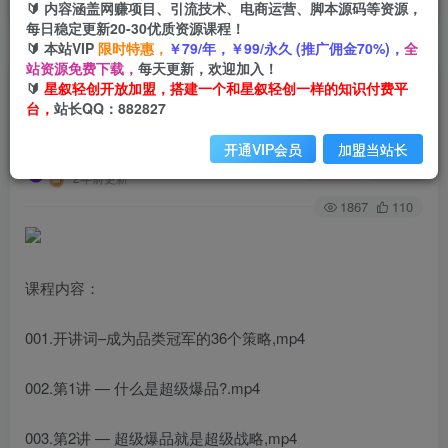
🔰 内容涵盖网赚项目、引流技术、电商运营、脚本源码等资源，
每日稳定更新20-30优质资源课程！
🔰 本站VIP
限时特惠，
￥79/年，￥99/永久 (推广佣金70%)，
全
首页
创业课程
会员专属
正文
站资源免费下载，
每天更新，欢迎加入！
🔰
星叙轻创开放加盟，搭建一个和星叙轻创一样的知识付费平
（9525期）超级爆品-36讲，7小时，36堂课，掌
台，
站长QQ：882827
握一套完整的爆品打造及引爆方法
开通VIP会员
加盟当站长
星叙轻创
关注
私信
2年前更新
1867
110
课程内容：
001.开讲词–成为品类冠军的36个策略,mp4
002.第1讲 — 什么是超级爆品?.mp4
003.第2讲 — 超级爆品就是超级战略,mp4