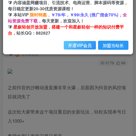
🔰 内容涵盖网赚项目、引流技术、电商运营、脚本源码等资源，
每日稳定更新20-30优质资源课程！
🔰 本站VIP
限时特惠，
￥79/年，￥99/永久 (推广佣金70%)，
全
首页
创业课程
会员专属
正文
站资源免费下载，
每天更新，欢迎加入！
🔰
星叙轻创开放加盟，搭建一个和星叙轻创一样的知识付费平
（9521期）无人直播沙雕动漫全新玩法，单号日
台，
站长QQ：882827
入1000+，小白可做，详细教程
开通VIP会员
加盟当站长
星叙轻创
关注
私信
2年前更新
3179
99
之前抖音的沙雕动漫直播非常火爆，后面因为抖音的风控项
目就消失了
这次给大家带来这个项目重启的全新玩法，轻松实现单号日
入1000+
希望大家认真学习早日暴富