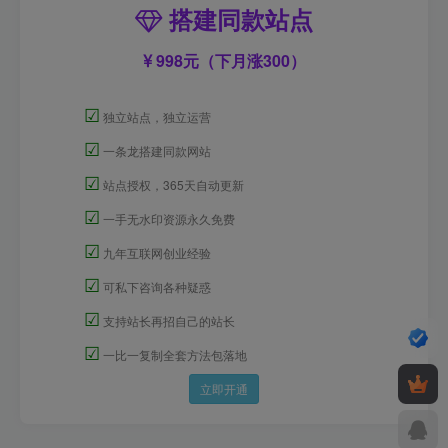
搭建同款站点
998元（下月涨300）
☑
独立站点，独立运营
☑
一条龙搭建同款网站
☑
站点授权，365天自动更新
☑
一手无水印资源永久免费
☑
九年互联网创业经验
☑
可私下咨询各种疑惑
☑
支持站长再招自己的站长
☑
一比一复制全套方法包落地
立即开通