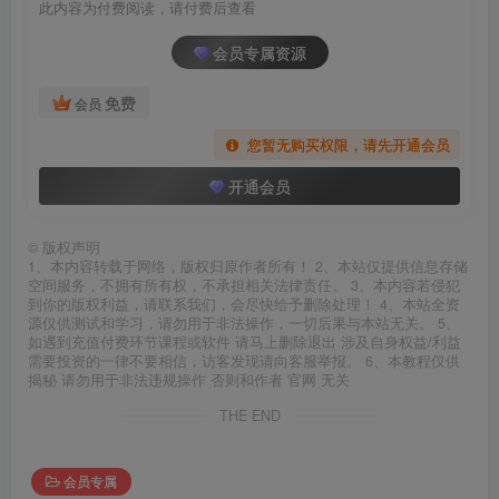
此内容为付费阅读，请付费后查看
会员专属资源
免费
会员
您暂无购买权限，请先开通会员
开通会员
©
版权声明
1、本内容转载于网络，版权归原作者所有！ 2、本站仅提供信息存储
空间服务，不拥有所有权，不承担相关法律责任。 3、本内容若侵犯
到你的版权利益，请联系我们，会尽快给予删除处理！ 4、本站全资
源仅供测试和学习，请勿用于非法操作，一切后果与本站无关。 5、
如遇到充值付费环节课程或软件 请马上删除退出 涉及自身权益/利益
需要投资的一律不要相信，访客发现请向客服举报。 6、本教程仅供
揭秘 请勿用于非法违规操作 否则和作者 官网 无关
THE END
会员专属