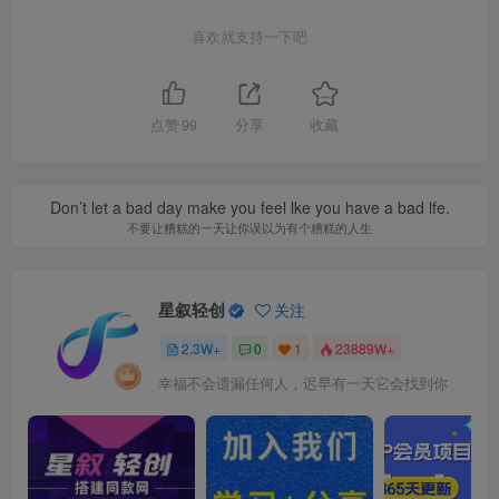
喜欢就支持一下吧
点赞
99
分享
收藏
Don’t let a bad day make you feel lke you have a bad lfe.
不要让糟糕的一天让你误以为有个糟糕的人生
星叙轻创
关注
2.3W+
0
1
23889W+
幸福不会遗漏任何人，迟早有一天它会找到你