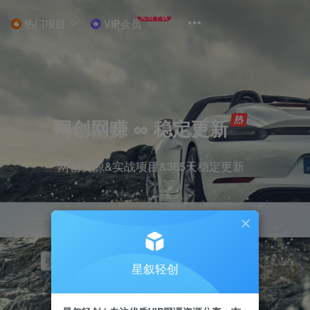
免费下载
热门项目
VIP会员
网创网赚 ∞ 稳定更新
网创资源&实战项目&365天稳定更新
引流
挂机
抖音
快手
小红书
无人直播
星叙轻创