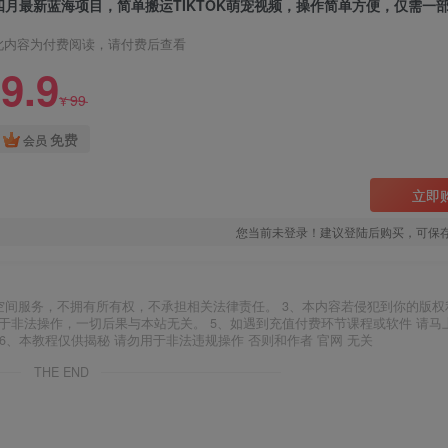
四月最新蓝海项目，简单搬运TIKTOK萌宠视频，操作简单方便，仅需一
此内容为付费阅读，请付费后查看
9.9
99
¥
免费
会员
立即
您当前未登录！建议登陆后购买，可保
空间服务，不拥有所有权，不承担相关法律责任。 3、本内容若侵犯到你的版权
于非法操作，一切后果与本站无关。 5、如遇到充值付费环节课程或软件 请马
6、本教程仅供揭秘 请勿用于非法违规操作 否则和作者 官网 无关
THE END