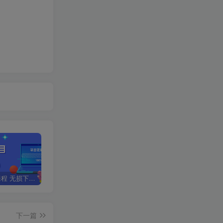
全网VIP课程 无损下载~
星叙轻创【VIP会员专属交流群】
加盟星叙轻创，搭建同款项目资源站，实现日入2000+
下一篇