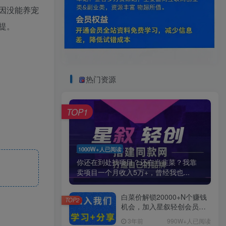
因没能养宠
提。
热门资源
TOP1
1000W+人已阅读
你还在到处找项目？还在当韭菜？我靠
卖项目一个月收入5万+，曾经我也...
白菜价解锁20000+N个赚钱
TOP2
机会，加入星叙轻创会员，
全站资源免费学习。
3年前
990W+人已阅读