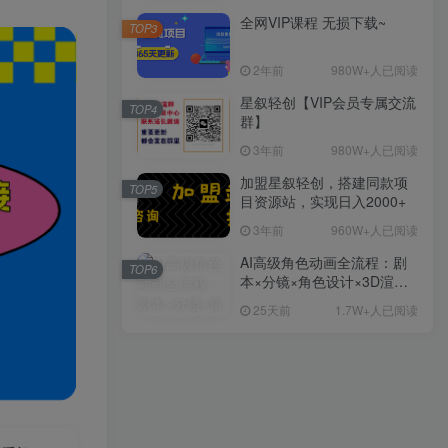
全网VIP课程 无损下载~
TOP3
2年前
980W+人已阅读
星叙轻创【VIP会员专属交流
TOP4
群】
3年前
980W+人已阅读
加盟星叙轻创，搭建同款项
TOP5
目资源站，实现日入2000+
3年前
960W+人已阅读
AI高级角色动画全流程：剧
TOP6
本×分镜×角色设计×3D渲染×
动态化，从概念到成片一站
25天前
1.7W+人已阅读
式教学