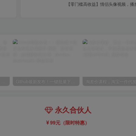
【零门槛高收益】情侣头像视频，播
高斯泼溅与游戏化交互课程，将高斯泼溅技术与传统的节点式逻辑深度结合，打造一套“游戏化”的沉浸式场景的交互系统
Github最新发布！一键批量下载豆包AI无水印图片/视频，简单易用，自动解析提示词，doubao-downloader
永久合伙人
99元（限时特惠）