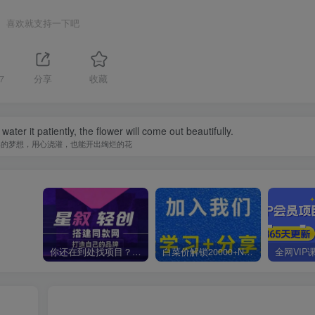
喜欢就支持一下吧
7
分享
收藏
water it patiently, the flower will come out beautifully.
单的梦想，用心浇灌，也能开出绚烂的花
你还在到处找项目？还在当韭菜？我靠卖项目一个月收入5万+，曾经我也是个失败者。
白菜价解锁20000+N个赚钱机会，加入星叙轻创会员，全站资源免费学习。