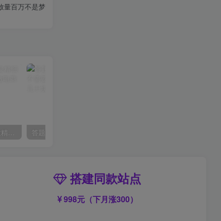
放量百万不是梦
淘差价课程，淘宝一件代发精细化运营模式，不囤货低成本做电商(更新26年6月)
答题就有红包，收益秒到微信，不需要养机，简单操作，几分钟挣几十块【揭秘】
搭建同款站点
998元（下月涨300）