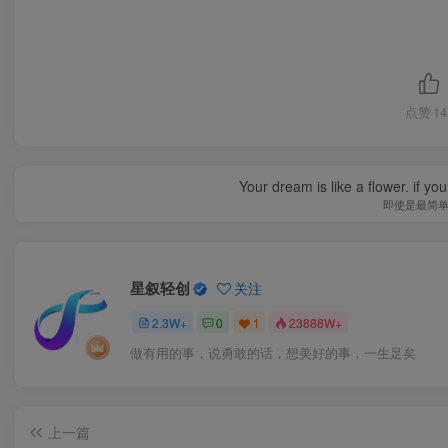
点赞
14
Your dream is like a flower. if you 
即使是最简
星叙轻创
关注
2.3W+
0
1
23888W+
做有用的事，说勇敢的话，想美好的事，一生足矣
上一篇