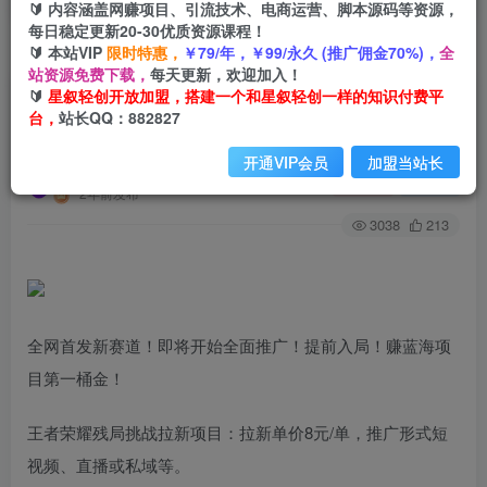
🔰 内容涵盖网赚项目、引流技术、电商运营、脚本源码等资源，
每日稳定更新20-30优质资源课程！
🔰 本站VIP
限时特惠，
￥79/年，￥99/永久 (推广佣金70%)，
全
首页
创业课程
会员专属
正文
站资源免费下载，
每天更新，欢迎加入！
🔰
星叙轻创开放加盟，搭建一个和星叙轻创一样的知识付费平
（9907期）【全网首发】腾讯应用宝王者荣耀残
台，
站长QQ：882827
局模式拉新赛道，轻松日如1000+
开通VIP会员
加盟当站长
星叙轻创
关注
私信
2年前发布
3038
213
全网首发新赛道！即将开始全面推广！提前入局！赚蓝海项
目第一桶金！
王者荣耀残局挑战拉新项目：拉新单价8元/单，推广形式短
视频、直播或私域等。