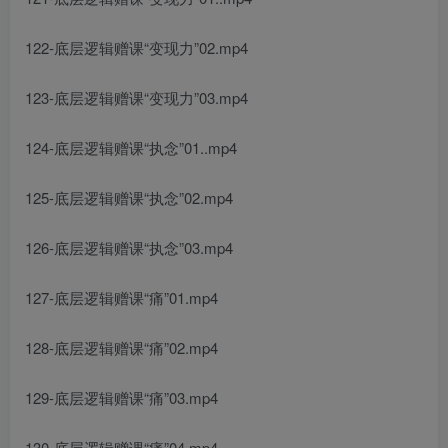
122-底层逻辑赠课“变现力”02.mp4
123-底层逻辑赠课“变现力”03.mp4
124-底层逻辑赠课“执念”01..mp4
125-底层逻辑赠课“执念”02.mp4
126-底层逻辑赠课“执念”03.mp4
127-底层逻辑赠课“痛”01.mp4
128-底层逻辑赠课“痛”02.mp4
129-底层逻辑赠课“痛”03.mp4
130-底层逻辑赠课“痛”04.mp4