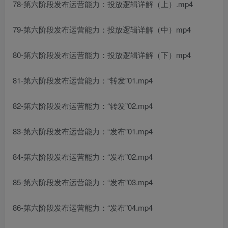
78-第六阶段发布运营能力：投放逻辑详解（上）.mp4
79-第六阶段发布运营能力：投放逻辑详解（中）mp4
80-第六阶段发布运营能力：投放逻辑详解（下）mp4
81-第六阶段发布运营能力：“转发”01.mp4
82-第六阶段发布运营能力：“转发”02.mp4
83-第六阶段发布运营能力：“发布”01.mp4
84-第六阶段发布运营能力：“发布”02.mp4
85-第六阶段发布运营能力：“发布”03.mp4
86-第六阶段发布运营能力：“发布”04.mp4