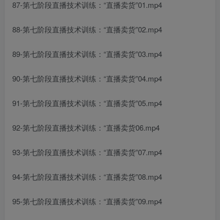
87-第七阶段直播技术训练：“直播卖货”01.mp4
88-第七阶段直播技术训练：“直播卖货”02.mp4
89-第七阶段直播技术训练：“直播卖货”03.mp4
90-第七阶段直播技术训练：“直播卖货”04.mp4
91-第七阶段直播技术训练：“直播卖货”05.mp4
92-第七阶段直播技术训练：“直播卖货06.mp4
93-第七阶段直播技术训练：“直播卖货”07.mp4
94-第七阶段直播技术训练：“直播卖货”08.mp4
95-第七阶段直播技术训练：“直播卖货”09.mp4