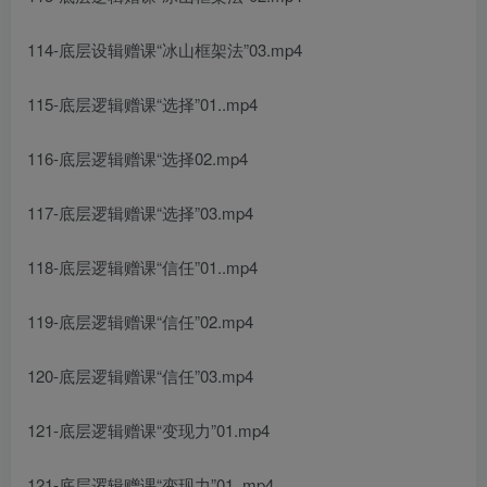
114-底层设辑赠课“冰山框架法”03.mp4
115-底层逻辑赠课“选择”01..mp4
116-底层逻辑赠课“选择02.mp4
117-底层逻辑赠课“选择”03.mp4
118-底层逻辑赠课“信任”01..mp4
119-底层逻辑赠课“信任”02.mp4
120-底层逻辑赠课“信任”03.mp4
121-底层逻辑赠课“变现力”01.mp4
121-底层逻辑赠课“变现力”01..mp4