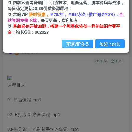
🔰 内容涵盖网赚项目、引流技术、电商运营、脚本源码等资源，
每日稳定更新20-30优质资源课程！
🔰 本站VIP
限时特惠，
￥79/年，￥99/永久 (推广佣金70%)，
全
首页
会员免费
正文
站资源免费下载，
每天更新，欢迎加入！
🔰
星叙轻创开放加盟，搭建一个和星叙轻创一样的知识付费平
个人IP底层逻辑-​掌握年入千万的10个新技能，约
台，
站长QQ：882827
会底层IP的打造方法！
开通VIP会员
加盟当站长
星叙轻创
关注
私信
2年前发布
1598
184
课程目录
01-序言课程.mp4
02-IP打造课-序言课程.mp4
03-先导篇：IP课“新手学习笔记”.mp4