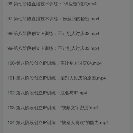
96-第七阶段直播技术训练：“供应链”模式mp4
97-第七阶段直播技术训练：粉丝回的秘密.mp4
98-第八阶段创立IP训练：不让别人讨庆02.mp4
99-第八阶段创立IP训练：不让别人讨庆03.mp4
100-第八阶段创立IP训练：不让别人讨庆04.mp4
101-第八阶段创立IP训练：招别人过庆的原因.mp4
102-第八阶段创立IP训练：成名与IP.mp4
103-第八阶段创立IP训练：“视频文字密度”mp4
104-第八阶段创立IP训练：“被别人喜欢”的能力.mp4