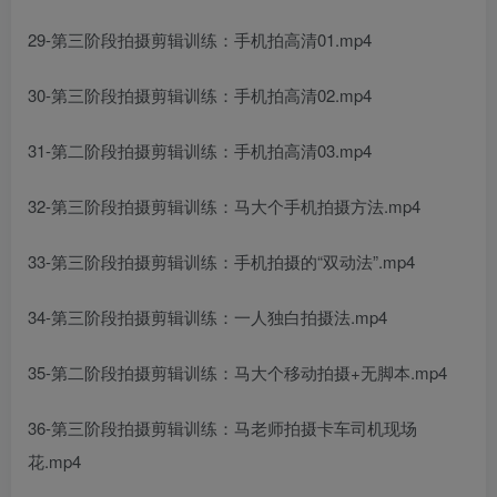
29-第三阶段拍摄剪辑训练：手机拍高清01.mp4
30-第三阶段拍摄剪辑训练：手机拍高清02.mp4
31-第二阶段拍摄剪辑训练：手机拍高清03.mp4
32-第三阶段拍摄剪辑训练：马大个手机拍摄方法.mp4
33-第三阶段拍摄剪辑训练：手机拍摄的“双动法”.mp4
34-第三阶段拍摄剪辑训练：一人独白拍摄法.mp4
35-第二阶段拍摄剪辑训练：马大个移动拍摄+无脚本.mp4
36-第三阶段拍摄剪辑训练：马老师拍摄卡车司机现场
花.mp4