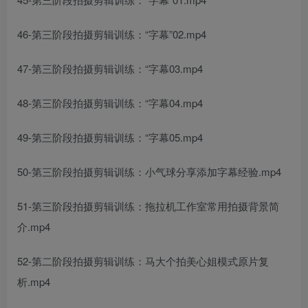
46-第三阶段拍摄剪辑训练：“字幕”02.mp4
47-第三阶段拍摄剪辑训练：“字幕03.mp4
48-第三阶段拍摄剪辑训练：“字幕04.mp4
49-第三阶段拍摄剪辑训练：“字幕05.mp4
50-第三阶段拍摄剪辑训练：小气球分享添加字幕经验.mp4
51-第三阶段拍摄剪辑训练：拖拉机工作室常用拍摄背景简
介.mp4
52-第二阶段拍摄剪辑训练：马大个拍美心姐模式原片复
析.mp4