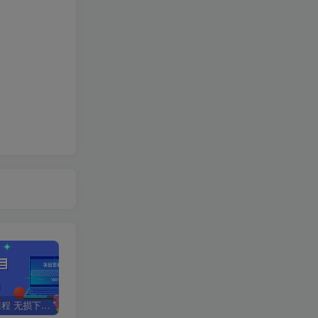
全网VIP课程 无损下载~
星叙轻创【VIP会员专属交流群】
加盟星叙轻创，搭建同款项目资源站，实现日入2000+