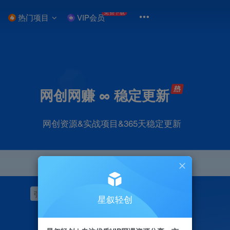
免费下载
热门项目
VIP会员
网创网赚 ∞ 稳定更新
网创资源&实战项目&365天稳定更新
引流
挂机
抖音
快手
小红书
无人直播
星叙轻创