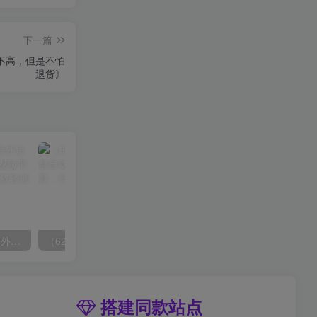
下一篇
润不高，但是不怕
退货》
（6890期）2023-TikTok海外短视频带货特训营，掌握TK短视频带货变现全流程（60节课）
（6215期）一个人如何利用微信群自动群发引流，一星期装满200个群，日入500+
搭建同款站点