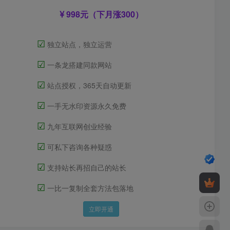
998元（下月涨300）
☑
独立站点，独立运营
☑
一条龙搭建同款网站
☑
站点授权，365天自动更新
☑
一手无水印资源永久免费
☑
九年互联网创业经验
☑
可私下咨询各种疑惑
☑
支持站长再招自己的站长
☑
一比一复制全套方法包落地
立即开通