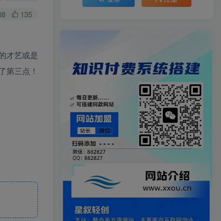
08
135
的才艺或是
了第三点！