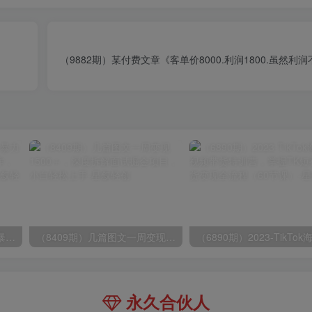
（9882期）某付费文章《客单价8000.利润1800.虽然利
（9420期）最新短剧玩法，暴力变现日入1000+私域零成本操作，全程干货（附1400G短剧）
（8409期）几篇图文一周变现1500＋，深度拆解面试掘金项目，小白轻松上手
永久合伙人