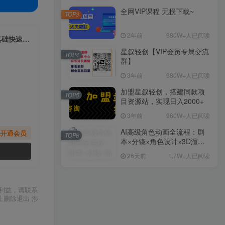
全网VIP课程 无损下载~
TOP3
2年前
980W+人已阅读
（9877期）视频号掘金新玩法，外国人导师思维视频制作，流量爆炸，0其础快速起号，…
星叙轻创【VIP会员专属交流
TOP4
群】
3年前
980W+人已阅读
加盟星叙轻创，搭建同款项
TOP5
目资源站，实现日入2000+
3年前
960W+人已阅读
AI高级角色动画全流程：剧
先开通会员
TOP6
本×分镜×角色设计×3D渲染×
动态化，从概念到成片一站
26天前
1.7W+人已阅读
式教学
利益，请联系
上删除退出 涉