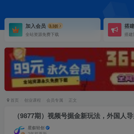
加入会员
搭
3.3折
全站资源免费下载
搭建
首页
创业课程
会员专属
正文
（9877期）视频号掘金新玩法，外国人
星叙轻创
2年前更新