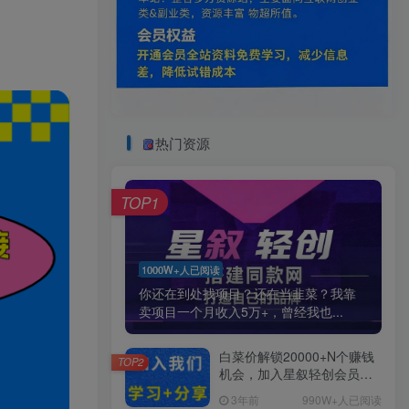
热门资源
TOP1
1000W+人已阅读
你还在到处找项目？还在当韭菜？我靠
卖项目一个月收入5万+，曾经我也...
白菜价解锁20000+N个赚钱
TOP2
机会，加入星叙轻创会员，
全站资源免费学习。
3年前
990W+人已阅读