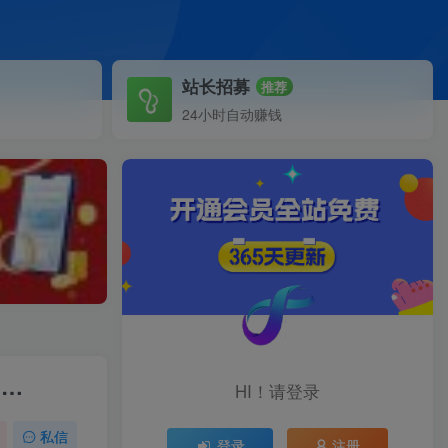
站长招募
推荐
24小时自动赚钱
，…
HI！请登录
私信
登录
注册