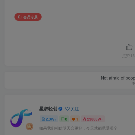
会员专属
点赞
13
Not afraid of peop
星叙轻创
关注
2.3W+
0
1
23888W+
如果我们相信明天会更好，今天就能承受艰辛