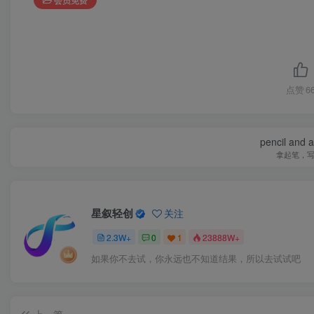
点赞
6
pencil and 
拿起笔，
星叙轻创
关注
2.3W+
0
1
23888W+
如果你不去试，你永远也不知道结果，所以去试试吧