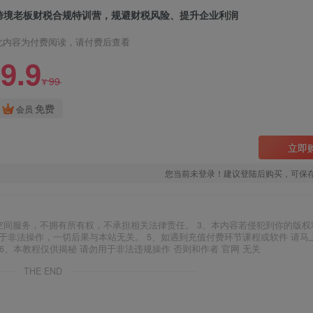
跨境老板财税合规特训营，规避财税风险、提升企业利润
此内容为付费阅读，请付费后查看
9.9
99
¥
免费
会员
立即
您当前未登录！建议登陆后购买，可保
空间服务，不拥有所有权，不承担相关法律责任。 3、本内容若侵犯到你的版权
于非法操作，一切后果与本站无关。 5、如遇到充值付费环节课程或软件 请马
6、本教程仅供揭秘 请勿用于非法违规操作 否则和作者 官网 无关
THE END