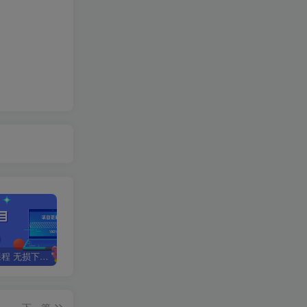
全网VIP课程 无损下载~
星叙轻创【VIP会员专属交流群】
加盟星叙轻创，搭建同款项目资源站，实现日入2000+