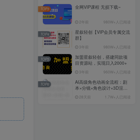
全网VIP课程 无损下载~
TOP3
2年前
980W+人已阅读
星叙轻创【VIP会员专属交流
TOP4
群】
3年前
980W+人已阅读
加盟星叙轻创，搭建同款项
TOP5
目资源站，实现日入2000+
3年前
960W+人已阅读
AI高级角色动画全流程：剧
TOP6
本×分镜×角色设计×3D渲染×
动态化，从概念到成片一站
28天前
1.7W+人已阅读
式教学