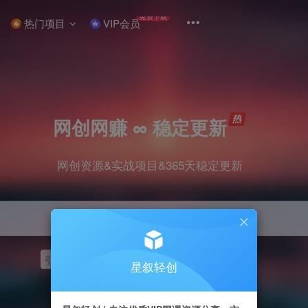
免费下载
热门项目
VIP会员
网创网赚 ∞ 稳定更新
网创资源&实战项目&365天稳定更新
引流
挂机
抖音
快手
小红书
无人直播
星叙轻创