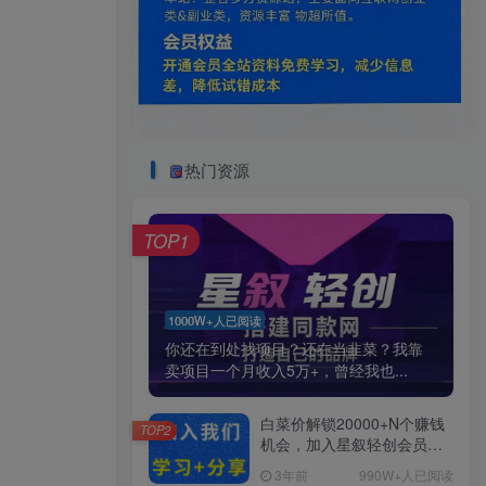
热门资源
TOP1
1000W+人已阅读
你还在到处找项目？还在当韭菜？我靠
卖项目一个月收入5万+，曾经我也...
白菜价解锁20000+N个赚钱
TOP2
机会，加入星叙轻创会员，
全站资源免费学习。
3年前
990W+人已阅读