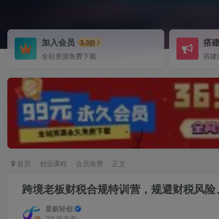
加入会员
搭
3.3折
全站资源免费下载
搭建
首页
创业课程
会员免费
正文
跨境老板财税合规特训营，规避财税风险
星叙轻创
2年前发布