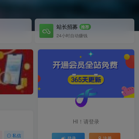
站长招募
推荐
24小时自动赚钱
HI！请登录
私信
登录
注册