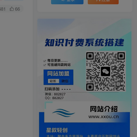
481
66