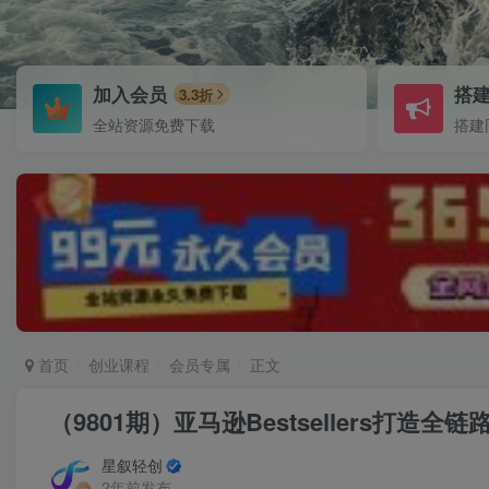
加入会员
搭
3.3折
全站资源免费下载
搭建
首页
创业课程
会员专属
正文
（9801期）亚马逊Bestsellers打造
星叙轻创
2年前发布