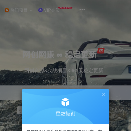
免费下载
热门项目
VIP会员
网创网赚 ∞ 稳定更新
网创资源&实战项目&365天稳定更新
引流
挂机
抖音
快手
小红书
无人直播
星叙轻创