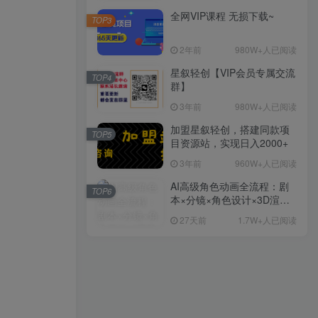
全网VIP课程 无损下载~
TOP3
2年前
980W+人已阅读
星叙轻创【VIP会员专属交流
TOP4
群】
3年前
980W+人已阅读
加盟星叙轻创，搭建同款项
TOP5
目资源站，实现日入2000+
3年前
960W+人已阅读
AI高级角色动画全流程：剧
TOP6
本×分镜×角色设计×3D渲染×
动态化，从概念到成片一站
27天前
1.7W+人已阅读
式教学