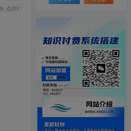
25
210