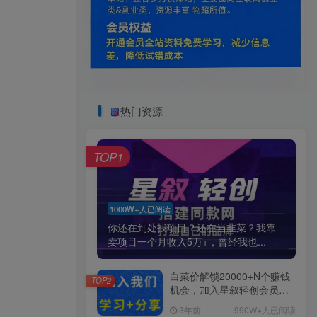
热门资源
TOP1
1000W+人已阅读
你还在到处找项目？还在当韭菜？我靠
卖项目一个月收入5万+，曾经我也...
白菜价解锁20000+N个赚钱
TOP2
机会，加入星叙轻创会员，
全站资源免费学习。
3年前
990W+人已阅读