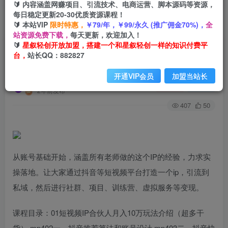
🔰 内容涵盖网赚项目、引流技术、电商运营、脚本源码等资源，
每日稳定更新20-30优质资源课程！
🔰 本站VIP
限时特惠，
￥79/年，￥99/永久 (推广佣金70%)，
全
首页
会员免费
正文
站资源免费下载，
每天更新，欢迎加入！
🔰
星叙轻创开放加盟，搭建一个和星叙轻创一样的知识付费平
短视频IP合伙人-从账号基础开始通过抖音等短视
台，
站长QQ：882827
频平台打造ip，引流到私域，进行变现。
开通VIP会员
加盟当站长
星叙轻创
关注
私信
2年前发布
407
50
从账号基础开始，涵盖所有老师做的这个IP的经验，力求实
操落地。让大家通过抖音等短视频平台打造一个ip，引流到
私域，然后进行社群、项目、训练营、虚拟服务等变现。
课程目录：01短视频IP合伙人月入10万玩法介绍（超多干
货）.mp402一、抖音推荐算法和账号设计.mp403二、抖音快