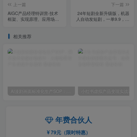
上一篇
下一篇
AIGC产品经理特训营-技术
24年短剧全新升级版，机器
框架、实现原理、应用场
人自动发短剧，一单9.9，一
景、工作流程、技能模型全
个群轻松变现4900+
掌握！
相关推荐
AI漫剧画面标准化生产SOP：网文选本改编分镜设计，人物场景资产生成成片全流程
小红
年费合伙人
79元（限时特惠）