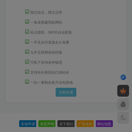
☑
独立站点，独立运营
☑
一条龙搭建同款网站
☑
站点授权，365天自动更新
☑
一手无水印资源永久免费
☑
九年互联网创业经验
☑
可私下咨询各种疑惑
☑
支持站长再招自己的站长
☑
一比一复制全套方法包落地
立即开通
友链申请
-
免责声明
-
关于我们
-
广告合作
-
网站地图