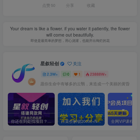
点赞
50
分享
收藏
Your dream is like a flower. if you water it patiently, the flower
will come out beautifully.
即使是最简单的梦想，用心浇灌，也能开出绚烂的花
星叙轻创
关注
2.3W+
0
1
23888W+
愿你生命中有够多的云翳，来造成一个美丽的黄昏
你还在到处找项目？还在当韭菜？我靠卖项目一个月收入5万+，曾经我也是个失败者。
白菜价解锁20000+N个赚钱机会，加入星叙轻创会员，全站资源免费学习。