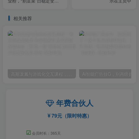
业粉，“割韭菜”日稳定变现
示在主页中
5000+
相关推荐
高斯泼溅与游戏化交互课程，将高斯泼溅技术与传统的节点式逻辑深度结合，打造一套“游戏化”的沉浸式场景的交互系统
Ai智能广告挂G，别再瞎折腾了！这个全自
年费合伙人
79元（限时特惠）
☑
会员时长：365天