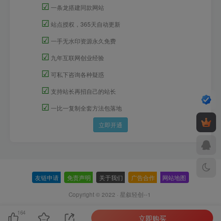
☑
一条龙搭建同款网站
☑
站点授权，365天自动更新
☑
一手无水印资源永久免费
☑
九年互联网创业经验
☑
可私下咨询各种疑惑
☑
支持站长再招自己的站长
☑
一比一复制全套方法包落地
立即开通
友链申请
-
免责声明
-
关于我们
-
广告合作
-
网站地图
Copyright © 2022 ·
星叙轻创--1
164
立即购买