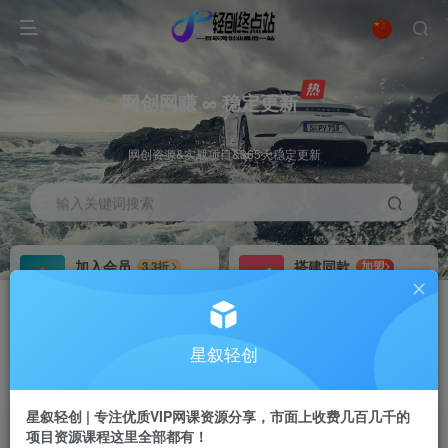
网创网赚 ∞ 稳定更新
网创资源&实战项目&365天稳定更新
输入关键词搜索
加入会员
搭建同款
3.3折
加盟
全站资源免费下载
搭建同款站点
推广赚钱
站长招募
70%分佣
推荐
星叙轻创
推广返佣高达70%
24小时自动赚钱
星叙轻创 | 专注优质VIP网课资源分享，市面上收费几百几千的
项目资源课程这里全部都有！