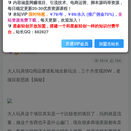
🔰 内容涵盖网赚项目、引流技术、电商运营、脚本源码等资源，
每日稳定更新20-30优质资源课程！
🔰 本站VIP
限时特惠，
￥79/年，￥99/永久 (推广佣金70%)，
全
首页
创业课程
会员免费
正文
站资源免费下载，
每天更新，欢迎加入！
🔰
星叙轻创开放加盟，搭建一个和星叙轻创一样的知识付费平
大人玩具情Q用品赛道私域全新玩法，三个月变现
台，
站长QQ：882827
20W，老项目新思路
开通VIP会员
加盟当站长
星叙轻创
关注
私信
2年前发布
1614
164
大人玩具情Q用品赛道私域全新玩法，三个月变现20W，老
项目新思路【揭秘】
大人玩具这个项目其实是一个比较老的项目了，玩的就是流
量，做这个东西也不是什么偏门，现在很多商场里面都有卖
的，客服小姐姐还会给你介绍怎么使用，但是这种东西很多