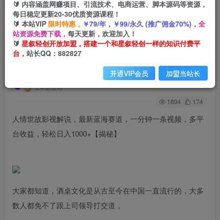
🔰 内容涵盖网赚项目、引流技术、电商运营、脚本源码等资源，
每日稳定更新20-30优质资源课程！
🔰 本站VIP
限时特惠，
￥79/年，￥99/永久 (推广佣金70%)，
全
首页
创业课程
会员免费
正文
站资源免费下载，
每天更新，欢迎加入！
🔰
星叙轻创开放加盟，搭建一个和星叙轻创一样的知识付费平
人情世故影视解说，最新蓝海赛道，一分钟一条视
台，
站长QQ：882827
频，多平台收益，轻松日入1000+
开通VIP会员
加盟当站长
星叙轻创
关注
私信
2年前发布
1894
174
人情世故影视解说，最新蓝海赛道，一分钟一条视频，多平
台收益，轻松日入1000+【揭秘】
大家都知道，酒桌文化是从古至今在中国一直流行的，大多
数人都免不了跟上司领导打交道，