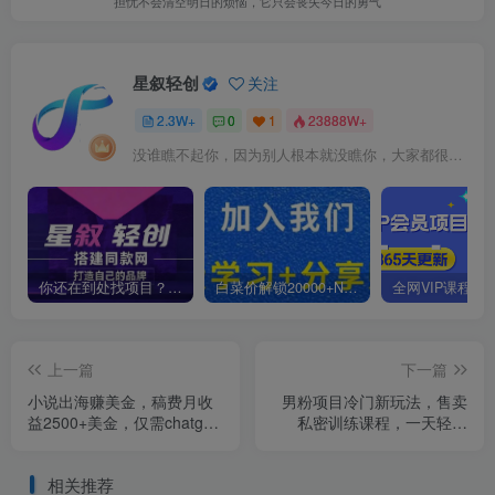
担忧不会清空明日的烦恼，它只会丧失今日的勇气
星叙轻创
关注
2.3W+
0
1
23888W+
没谁瞧不起你，因为别人根本就没瞧你，大家都很忙的
你还在到处找项目？还在当韭菜？我靠卖项目一个月收入5万+，曾经我也是个失败者。
白菜价解锁20000+N个赚钱机会，加入星叙轻创会员，全站资源免费学习。
上一篇
下一篇
小说出海赚美金，稿费月收
男粉项目冷门新玩法，售卖
益2500+美金，仅需chatgpt
私密训练课程，一天轻松
粘贴复制，新手也能玩转
1000+
相关推荐