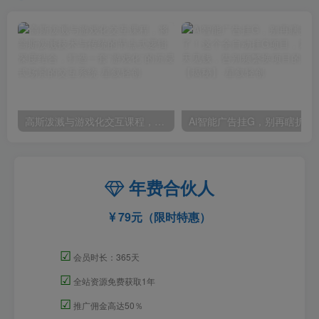
高斯泼溅与游戏化交互课程，将高斯泼溅技术与传统的节点式逻辑深度结合，打造一套“游戏化”的沉浸式场景的交互系统
Ai智能广告挂G，别再瞎折腾了！这个全自
年费合伙人
79元（限时特惠）
☑
会员时长：365天
☑
全站资源免费获取1年
☑
推广佣金高达50％