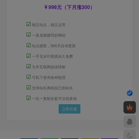
998元（下月涨300）
☑
独立站点，独立运营
☑
一条龙搭建同款网站
☑
站点授权，365天自动更新
☑
一手无水印资源永久免费
☑
九年互联网创业经验
☑
可私下咨询各种疑惑
☑
支持站长再招自己的站长
☑
一比一复制全套方法包落地
立即开通