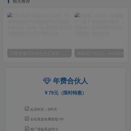
相关推荐
高斯泼溅与游戏化交互课程，将高斯泼溅技术与传统的节点式逻辑深度结合，打造一套“游戏化”的沉浸式场景的交互系统
Ai智能广告挂G，别再瞎折腾了！这个全自
年费合伙人
79元（限时特惠）
☑
会员时长：365天
☑
全站资源免费获取1年
☑
推广佣金高达50％