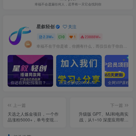
幸福不会遗漏任何人，迟早有一天它会找到你
星叙轻创
关注
2.3W+
0
1
23888W+
幸福不在于你是谁，你拥有什么，而仅仅在于你自己怎么看待
你还在到处找项目？还在当韭菜？我靠卖项目一个月收入5万+，曾经我也是个失败者。
白菜价解锁20000+N个赚钱机会，加入星叙轻创会员，全站资源免费学习。
上一篇
下一篇
天选之人炼金项目，一个作
升级版 GPT、MJ和电商实
品涨粉5000+，单号变现
战，从1~10 深度应用帮电
3.6w
商、内容公司节省60%的成
本