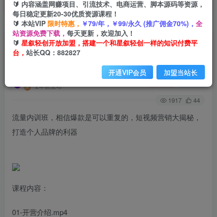
🔰 内容涵盖网赚项目、引流技术、电商运营、脚本源码等资源，
每日稳定更新20-30优质资源课程！
🔰 本站VIP
限时特惠，
￥79/年，￥99/永久 (推广佣金70%)，
全
首页
创业课程
会员免费
正文
站资源免费下载，
每天更新，欢迎加入！
🔰
星叙轻创开放加盟，搭建一个和星叙轻创一样的知识付费平
流量内训班，相信爆款是可以重复的，短视频营销
台，
站长QQ：882827
大揭秘，打造个人品牌的利器
开通VIP会员
加盟当站长
星叙轻创
关注
私信
2年前发布
1917
44
流量内训班，相信爆款是可以重复的，短视频营销大揭秘，
打造个人品牌的利器
课程内容：
01-开营介绍.mp4