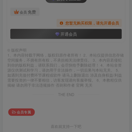
免费
会员
您暂无购买权限，请先开通会员
开通会员
©
版权声明
1、本内容转载于网络，版权归原作者所有！ 2、本站仅提供信息存储
空间服务，不拥有所有权，不承担相关法律责任。 3、本内容若侵犯
到你的版权利益，请联系我们，会尽快给予删除处理！ 4、本站全资
源仅供测试和学习，请勿用于非法操作，一切后果与本站无关。 5、
如遇到充值付费环节课程或软件 请马上删除退出 涉及自身权益/利益
需要投资的一律不要相信，访客发现请向客服举报。 6、本教程仅供
揭秘 请勿用于非法违规操作 否则和作者 官网 无关
THE END
会员专属
喜欢就支持一下吧