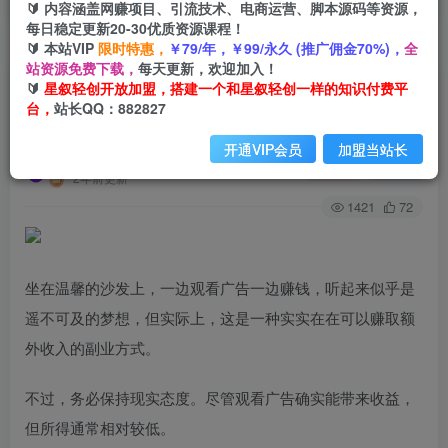
🔰 内容涵盖网赚项目、引流技术、电商运营、脚本源码等资源，
每日稳定更新20-30优质资源课程！
🔰 本站VIP
限时特惠，
￥79/年，￥99/永久 (推广佣金70%)，
全
首页
创业课程
会员专属
正文
站资源免费下载，
每天更新，欢迎加入！
🔰
星叙轻创开放加盟，搭建一个和星叙轻创一样的知识付费平
（9678期）Google看广告撸美金，3分钟到账2.5
台，
站长QQ：882827
美金，发帖拉新5美金，多号操作，日入…
开通VIP会员
加盟当站长
星叙轻创
关注
私信
2年前更新
1421
72
坐在温馨的沙发上，一边观看广告一边赚钱，听起来似乎是
遥不可及的梦想，但实际上，这是一种实实在在可以赚取额
外收入的副业方式。
不过，务必保持现实态度。尽管观看广告确实能带来收益，
但所得通常相对较低。