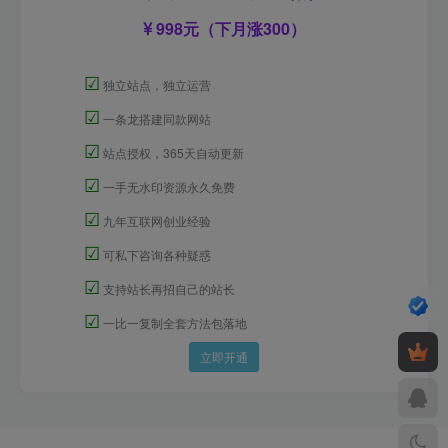
998元（下月涨300）
☑
独立站点，独立运营
☑
一条龙搭建同款网站
☑
站点授权，365天自动更新
☑
一手无水印资源永久免费
☑
九年互联网创业经验
☑
可私下咨询各种疑惑
☑
支持站长再招自己的站长
☑
一比一复制全套方法包落地
立即开通