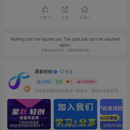
点赞
72
分享
收藏
1
Nothing can't be figured out. The past just can't be reached
again.
没有什么过不去，只是再也回不去
星叙轻创
关注
2.3W+
0
1
23889W+
平富足的盛世徒然养成一批懦夫，困苦永远是坚强之母
你还在到处找项目？还在当韭菜？我靠卖项目一个月收入5万+，曾经我也是个失败者。
白菜价解锁20000+N个赚钱机会，加入星叙轻创会员，全站资源免费学习。