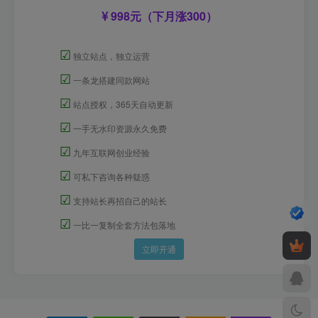
998元（下月涨300）
☑
独立站点，独立运营
☑
一条龙搭建同款网站
☑
站点授权，365天自动更新
☑
一手无水印资源永久免费
☑
九年互联网创业经验
☑
可私下咨询各种疑惑
☑
支持站长再招自己的站长
☑
一比一复制全套方法包落地
立即开通