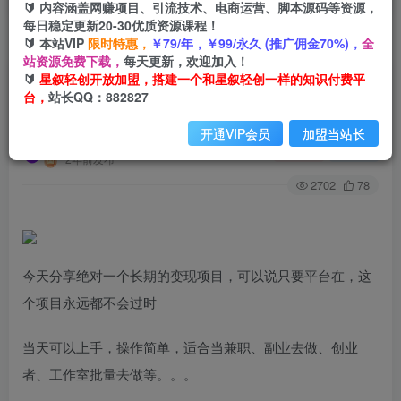
🔰 内容涵盖网赚项目、引流技术、电商运营、脚本源码等资源，
每日稳定更新20-30优质资源课程！
🔰 本站VIP
限时特惠，
￥79/年，￥99/永久 (推广佣金70%)，
全
首页
创业课程
VIP免费
正文
站资源免费下载，
每天更新，欢迎加入！
🔰
星叙轻创开放加盟，搭建一个和星叙轻创一样的知识付费平
日均收益500+，全天24小时可操作，可批量放
台，
站长QQ：882827
大，稳定！
开通VIP会员
加盟当站长
星叙轻创
关注
私信
2年前发布
2702
78
今天分享绝对一个长期的变现项目，可以说只要平台在，这
个项目永远都不会过时
当天可以上手，操作简单，适合当兼职、副业去做、创业
者、工作室批量去做等。。。