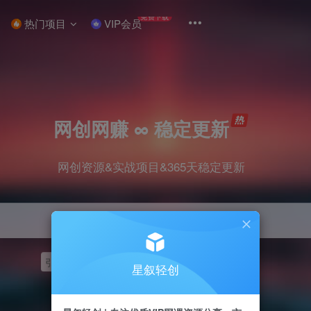
免费下载
热门项目
VIP会员
网创网赚 ∞ 稳定更新
网创资源&实战项目&365天稳定更新
引流
挂机
抖音
快手
小红书
无人直播
星叙轻创