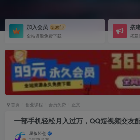
加入会员
搭
3.3折
全站资源免费下载
搭建
首页
创业课程
会员免费
正文
一部手机轻松月入过万，QQ短视频交友配
星叙轻创
2年前发布