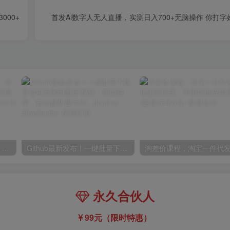
000+
首发Ai数字人无人直播，实测日入700+无脑操作 你打
高斯泼溅与游戏化交互课程，将高斯泼溅技术与传统的节点式逻辑深度结合，打造一套“游戏化”的沉浸式场景的交互系统
Github最新发布！一键批量下载豆包AI无水印图片/视频，简单易用，自动解析提示词，doubao-downloader
永久合伙人
99元（限时特惠）