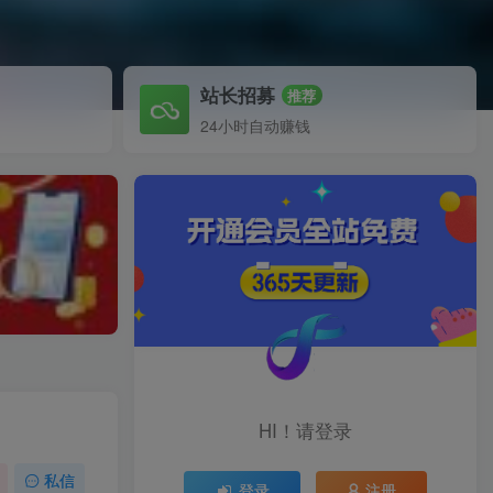
站长招募
推荐
24小时自动赚钱
HI！请登录
私信
登录
注册