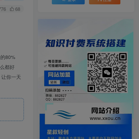
776
68
的80%
么都好
，让你一天