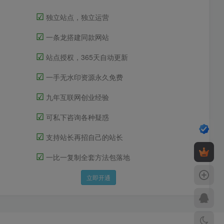
☑
独立站点，独立运营
☑
一条龙搭建同款网站
☑
站点授权，365天自动更新
☑
一手无水印资源永久免费
☑
九年互联网创业经验
☑
可私下咨询各种疑惑
☑
支持站长再招自己的站长
☑
一比一复制全套方法包落地
立即开通