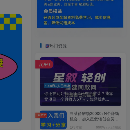
热门资源
TOP1
1000W+人已阅读
你还在到处找项目？还在当韭菜？我靠
卖项目一个月收入5万+，曾经我也...
白菜价解锁20000+N个赚钱
TOP2
机会，加入星叙轻创会员，
全站资源免费学习。
3年前
990W+人已阅读