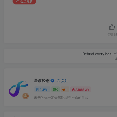
会员免费
点赞
6
Behind every beautifu
星叙轻创
关注
2.3W+
0
1
23888W+
未来的你一定会感谢现在拼命的自己