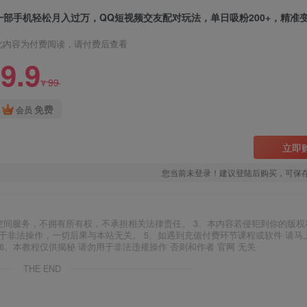
一部手机轻松月入过万，QQ短视频交友配对玩法，单日吸粉200+，精准
此内容为付费阅读，请付费后查看
9.9
99
¥
免费
会员
立即
您当前未登录！建议登陆后购买，可保
空间服务，不拥有所有权，不承担相关法律责任。 3、本内容若侵犯到你的版权
于非法操作，一切后果与本站无关。 5、如遇到充值付费环节课程或软件 请马
6、本教程仅供揭秘 请勿用于非法违规操作 否则和作者 官网 无关
THE END