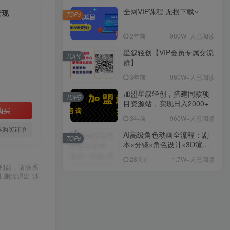
全网VIP课程 无损下载~
变现
TOP3
2年前
980W+人已阅读
星叙轻创【VIP会员专属交流
TOP4
群】
3年前
980W+人已阅读
加盟星叙轻创，搭建同款项
TOP5
目资源站，实现日入2000+
购买
3年前
960W+人已阅读
存购买订单
AI高级角色动画全流程：剧
TOP6
本×分镜×角色设计×3D渲染×
动态化，从概念到成片一站
28天前
1.7W+人已阅读
式教学
利益，请联系
上删除退出 涉