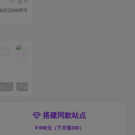
下一篇
字她说话挂机即可
淘差价课程，淘宝一件代发精细化运营模式，不囤货低成本做电商(更新26年6月)
答题就有红包，收益秒到微信，不需要养机，简单操作，几分钟挣几十块【揭秘】
搭建同款站点
998元（下月涨300）