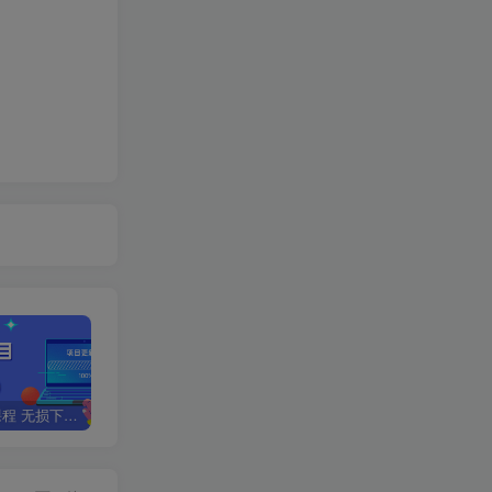
全网VIP课程 无损下载~
星叙轻创【VIP会员专属交流群】
加盟星叙轻创，搭建同款项目资源站，实现日入2000+