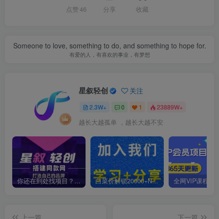
点赞
46
分享
收藏
Someone to love, something to do, and something to hope for.
有爱的人，有喜欢的事业，有梦想
星叙轻创
关注
2.3W+
0
1
23889W+
越长大越孤单 ，越长大越不安
你还在到处找项目？还在当韭菜？我靠卖项目一个月收入5万+，曾经我也是个失败者。
白菜价解锁20000+N个赚钱机会，加入星叙轻创会员，全站资源免费学习。
上一篇
下一篇