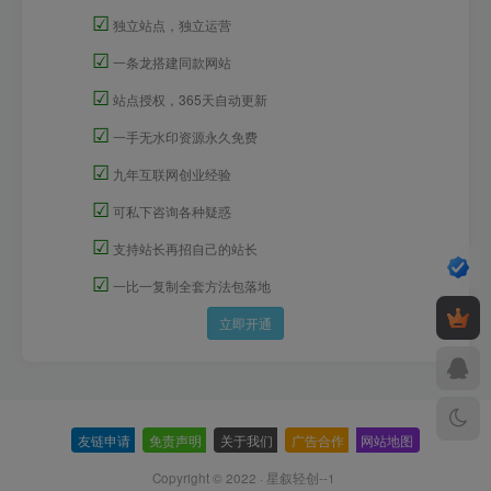
☑
独立站点，独立运营
☑
一条龙搭建同款网站
☑
站点授权，365天自动更新
☑
一手无水印资源永久免费
☑
九年互联网创业经验
☑
可私下咨询各种疑惑
☑
支持站长再招自己的站长
☑
一比一复制全套方法包落地
立即开通
友链申请
-
免责声明
-
关于我们
-
广告合作
-
网站地图
Copyright © 2022 ·
星叙轻创--1