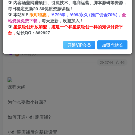
🔰 内容涵盖网赚项目、引流技术、电商运营、脚本源码等资源，
每日稳定更新20-30优质资源课程！
🔰 本站VIP
限时特惠，
￥79/年，￥99/永久 (推广佣金70%)，
全
首页
创业课程
VIP免费
正文
站资源免费下载，
每天更新，欢迎加入！
🔰
星叙轻创开放加盟，搭建一个和星叙轻创一样的知识付费平
小红书运营全部流程，掌握小红书玩法规则，开店
台，
站长QQ：882827
赚钱！
开通VIP会员
加盟当站长
星叙轻创
关注
私信
2年前发布
2744
46
课程大纲
为什么要做小红薯?
如何开通小红薯店铺?
小红警店铺后台基础设置