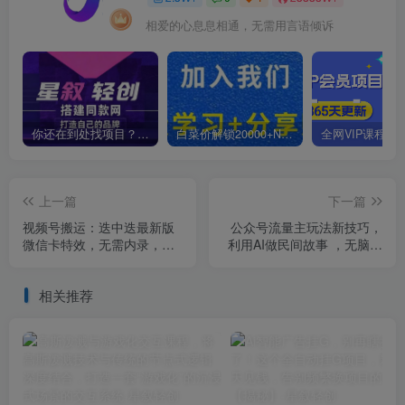
相爱的心息息相通，无需用言语倾诉
你还在到处找项目？还在当韭菜？我靠卖项目一个月收入5万+，曾经我也是个失败者。
白菜价解锁20000+N个赚钱机会，加入星叙轻创会员，全站资源免费学习。
上一篇
下一篇
视频号搬运：迭中迭最新版
公众号流量主玩法新技巧，
微信卡特效，无需内录，无
利用AI做民间故事 ，无脑式
需替换草稿
产出，简单易学，日收益
300+
相关推荐