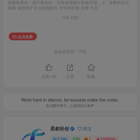
需要投资的一律不要相信，访客发现请向客服举报。 6、本教程仅供
揭秘 请勿用于非法违规操作 否则和作者 官网 无关
THE END
会员免费
喜欢就支持一下吧
点赞
120
分享
收藏
Work hard in silence, let success make the noise.
在沉默中努力，让成功自己发声
星叙轻创
关注
2.3W+
0
1
23888W+