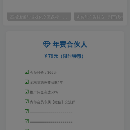
高斯泼溅与游戏化交互课程，将高斯泼溅技术与传统的节点式逻辑深度结合，打造一套“游戏化”的沉浸式场景的交互系统
Ai智能广告挂G，别再瞎折腾了！这个全自
年费合伙人
79元（限时特惠）
☑
会员时长：365天
☑
全站资源免费获取1年
☑
推广佣金高达50％
☑
内部会员专属【微信】交流群
☑
=====================
☑
=====================