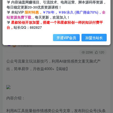
🔰 内容涵盖网赚项目、引流技术、电商运营、脚本源码等资源，
每日稳定更新20-30优质资源课程！
🔰 本站VIP
限时特惠，
￥79/年，￥99/永久 (推广佣金70%)，
全
首页
创业课程
会员免费
正文
站资源免费下载，
每天更新，欢迎加入！
🔰
星叙轻创开放加盟，搭建一个和星叙轻创一样的知识付费平
公众号流量主玩法新技巧，利用AI做情感类文案无
台，
站长QQ：882827
脑式产出，简单易学，月收益4000+
开通VIP会员
加盟当站长
星叙轻创
关注
私信
2年前发布
2296
120
公众号流量主玩法新技巧，利用AI做情感类文案无脑式产
出，简单易学，月收益4000+【揭秘】
内容介绍：
利用AI工具批量创作情感类公众号文章，发布到公众号(头条