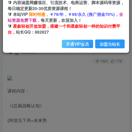
🔰 内容涵盖网赚项目、引流技术、电商运营、脚本源码等资源，
每日稳定更新20-30优质资源课程！
🔰 本站VIP
限时特惠，
￥79/年，￥99/永久 (推广佣金70%)，
全
首页
创业课程
VIP免费
正文
站资源免费下载，
每天更新，欢迎加入！
🔰
星叙轻创开放加盟，搭建一个和星叙轻创一样的知识付费平
Tk电商带货30天线上课，不可错过的全球流量洼
台，
站长QQ：882827
地（29节课）
开通VIP会员
加盟当站长
星叙轻创
关注
私信
2年前发布
1321
179
课程内容：
《(总裁战略认知》
{跨墳当下局+未来势