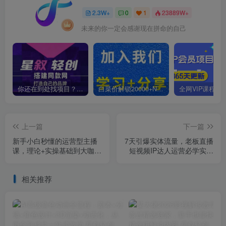
2.3W+
0
1
23889W+
未来的你一定会感谢现在拼命的自己
你还在到处找项目？还在当韭菜？我靠卖项目一个月收入5万+，曾经我也是个失败者。
白菜价解锁20000+N个赚钱机会，加入星叙轻创会员，全站资源免费学习。
上一篇
下一篇
新手小白秒懂的运营型主播
7天引爆实体流量，老板直播
课，理论+实操基础到大咖
短视频IP达人运营必学实操
（7节课）
课
相关推荐