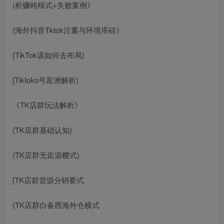
(析赚盹模式+失败案例》
(海外抖音Tktok注董与环境塔硅》
{TikTok该如何去布局)
[TikIoko号富洲解析)
《TK店群玩法解析》
(TK店群基础认知)
(TK店群无齿源樱式)
[TK店群货源分销要式
(TK店群白备西海外仓横式