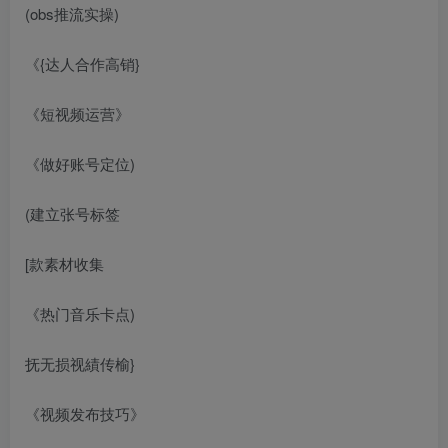
(obs推流实操)
《{达人合作高销}
《短视频运营》
《做好账号定位)
(建立张号标签
[款素材收集
《热门音乐卡点)
抚无损视績传榆}
《视频发布技巧》