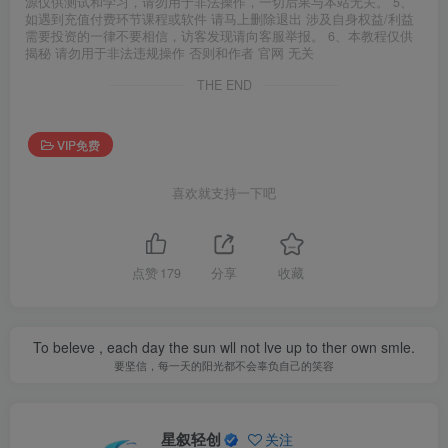
源仅供测试和学习，请勿用于非法操作，一切后果与本站无关。 5、
如遇到充值付费环节课程或软件 请马上删除退出 涉及自身权益/利益
需要投资的一律不要相信，访客发现请向客服举报。 6、本教程仅供
揭秘 请勿用于非法违规操作 否则和作者 官网 无关
THE END
VIP免费
喜欢就支持一下吧
点赞
179
分享
收藏
To beleve , each day the sun wll not lve up to ther own smle.
要坚信，每一天的阳光都不会辜负自己的笑容
星叙轻创
关注