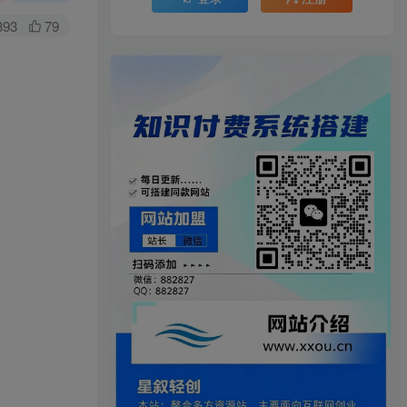
393
79