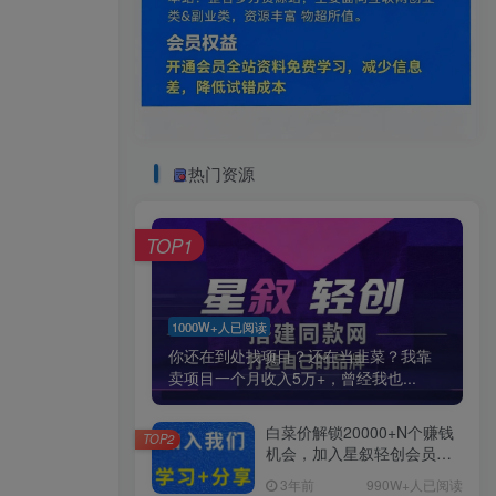
热门资源
TOP1
1000W+人已阅读
你还在到处找项目？还在当韭菜？我靠
卖项目一个月收入5万+，曾经我也...
白菜价解锁20000+N个赚钱
TOP2
机会，加入星叙轻创会员，
全站资源免费学习。
3年前
990W+人已阅读