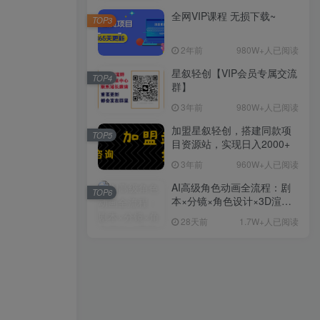
全网VIP课程 无损下载~
TOP3
2年前
980W+人已阅读
星叙轻创【VIP会员专属交流
TOP4
群】
3年前
980W+人已阅读
加盟星叙轻创，搭建同款项
TOP5
目资源站，实现日入2000+
3年前
960W+人已阅读
AI高级角色动画全流程：剧
TOP6
本×分镜×角色设计×3D渲染×
动态化，从概念到成片一站
28天前
1.7W+人已阅读
式教学