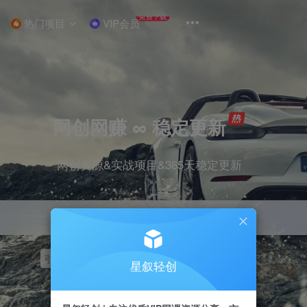
免费下载
热门项目
VIP会员
网创网赚 ∞ 稳定更新
网创资源&实战项目&365天稳定更新
引流
挂机
抖音
快手
小红书
无人直播
星叙轻创