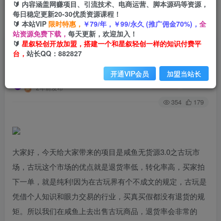
🔰 内容涵盖网赚项目、引流技术、电商运营、脚本源码等资源，
每日稳定更新20-30优质资源课程！
🔰 本站VIP
限时特惠，
￥79/年，￥99/永久 (推广佣金70%)，
全
首页
创业课程
VIP免费
正文
站资源免费下载，
每天更新，欢迎加入！
🔰
星叙轻创开放加盟，搭建一个和星叙轻创一样的知识付费平
咸鱼无货源蓝海赛道古玩市场3.0，低退货率，高
台，
站长QQ：882827
转化率！
开通VIP会员
加盟当站长
星叙轻创
关注
私信
2年前发布
354
179
大家好，今天给大家带来的项目是咸鱼无货源3.0之古玩市
场，古玩这个市场的优点就是退货率低，转化率高，买家拍
下一单，就是纯利!因为在古玩界有个不成文的规定，古玩是
凭借个人知识和眼力交易的行业，买真买假都没有退货的规
矩。所以我们在咸鱼上去出售古玩商品，退货率会非常的