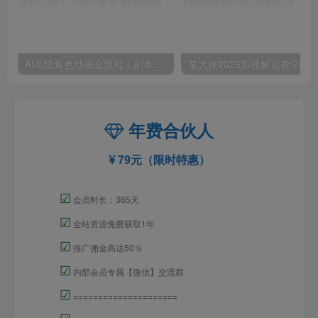
AI高级角色动画全流程：剧本×分镜×角色设计×3D渲染×动态化，从概念到成片一站式教学
年费合伙人
79元（限时特惠）
☑
会员时长：365天
☑
全站资源免费获取1年
☑
推广佣金高达50％
☑
内部会员专属【微信】交流群
☑
=====================