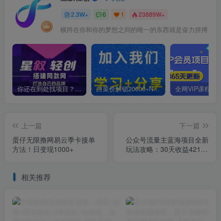
2.3W+
0
1
23889W+
横跨在你和你的梦想之间的唯一的东西就是奋力拼搏
你还在到处找项目？还在当韭菜？我靠卖项目一个月收入5万+，曾经我也是个失败者。
白菜价解锁20000+N个赚钱机会，加入星叙轻创会员，全站资源免费学习。
上一篇
下一篇
蛋仔无限撸网易云季卡接单
公众号流量主蓝海项目全新
方法！日变现1000+
玩法攻略：30天收益42174
元，送教程
相关推荐