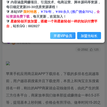
🔰 内容涵盖网赚项目、引流技术、电商运营、脚本源码等资源，
每日稳定更新20-30优质资源课程！
🔰 本站VIP
限时特惠，
￥79/年，￥99/永久 (推广佣金70%)，
全
首页
创业课程
VIP免费
正文
站资源免费下载，
每天更新，欢迎加入！
🔰
星叙轻创开放加盟，搭建一个和星叙轻创一样的知识付费平
苹果手机试玩小兼职，无限换ID，0本0撸，单机日
台，
站长QQ：882827
撸30+
开通VIP会员
加盟当站长
星叙轻创
关注
私信
2年前发布
2592
125
苹果手机应用商店刷APP下载排名，下载的多排名也就越靠
前，用户越容易搜索并且下载使用，本质上和淘宝京东搜索
排名一样，刚出的APP商家就会花钱做排名，由此产生的第
三方任务平台，商家放单我们做单那提成赚佣金一单0.5-2不
等，提现基本上秒到账，价格会有所浮动。做单时间15-20之