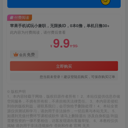
付费阅读
苹果手机试玩小兼职，无限换ID，0本0撸，单机日撸30+
此内容为付费阅读，请付费后查看
9.9
99
¥
¥
免费
会员
立即购买
您当前未登录！建议登陆后购买，可保存购买订单
©
版权声明
1、本内容转载于网络，版权归原作者所有！ 2、本站仅提供信息存储
空间服务，不拥有所有权，不承担相关法律责任。 3、本内容若侵犯
到你的版权利益，请联系我们，会尽快给予删除处理！ 4、本站全资
源仅供测试和学习，请勿用于非法操作，一切后果与本站无关。 5、
如遇到充值付费环节课程或软件 请马上删除退出 涉及自身权益/利益
需要投资的一律不要相信，访客发现请向客服举报。 6、本教程仅供
揭秘 请勿用于非法违规操作 否则和作者 官网 无关