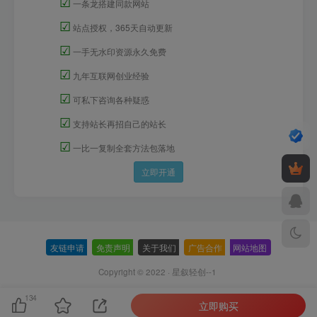
☑
一条龙搭建同款网站
☑
站点授权，365天自动更新
☑
一手无水印资源永久免费
☑
九年互联网创业经验
☑
可私下咨询各种疑惑
☑
支持站长再招自己的站长
☑
一比一复制全套方法包落地
立即开通
友链申请
-
免责声明
-
关于我们
-
广告合作
-
网站地图
Copyright © 2022 ·
星叙轻创--1
134
立即购买