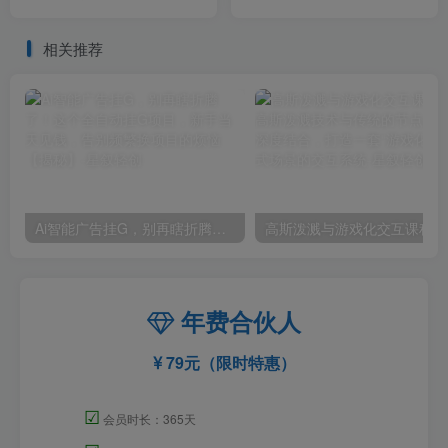
成，新手小白轻松上手
相关推荐
Ai智能广告挂G，别再瞎折腾了！这个全自动挂G项目，新手当天见钱，告别频繁换项目的烦恼【揭秘】
高斯泼
年费合伙人
79元（限时特惠）
☑
会员时长：365天