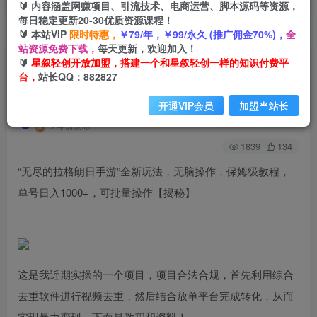
🔰 内容涵盖网赚项目、引流技术、电商运营、脚本源码等资源，
每日稳定更新20-30优质资源课程！
🔰 本站VIP
限时特惠，
￥79/年，￥99/永久 (推广佣金70%)，
全
首页
创业课程
会员免费
正文
站资源免费下载，
每天更新，欢迎加入！
🔰
星叙轻创开放加盟，搭建一个和星叙轻创一样的知识付费平
“无尽的拉格朗日手游”全新玩法，无脑操作，保姆
台，
站长QQ：882827
级教程，单号日入1000+，可批量操作
开通VIP会员
加盟当站长
星叙轻创
关注
私信
2年前发布
1839
134
“无尽的拉格朗日手游”全新玩法，无脑操作，保姆级教程，
单号日入1000+，可批量操作【揭秘】
这是我近期实操的一个项目，项目合法合规，首先利用综合
去重软件进行视频去重，然后结合放单平台完成转化，从而
实现暴力变现。下面是教程和资料！