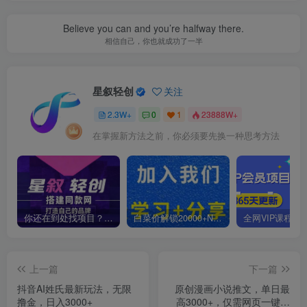
Believe you can and you’re halfway there.
相信自己，你也就成功了一半
星叙轻创
关注
2.3W+
0
1
23888W+
在掌握新方法之前，你必须要先换一种思考方法
你还在到处找项目？还在当韭菜？我靠卖项目一个月收入5万+，曾经我也是个失败者。
白菜价解锁20000+N个赚钱机会，加入星叙轻创会员，全站资源免费学习。
上一篇
下一篇
抖音AI姓氏最新玩法，无限
原创漫画小说推文，单日最
撸金，日入3000+
高3000+，仅需网页一键生