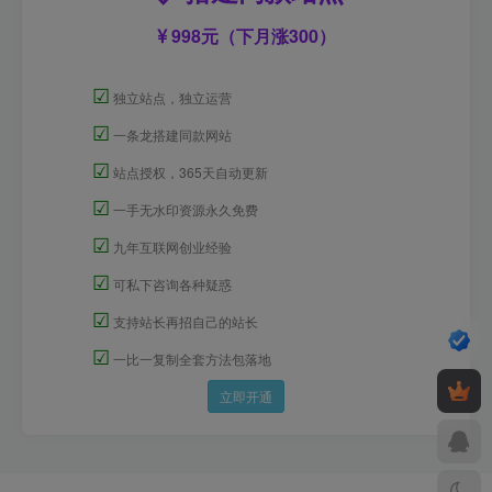
998元（下月涨300）
☑
独立站点，独立运营
☑
一条龙搭建同款网站
☑
站点授权，365天自动更新
☑
一手无水印资源永久免费
☑
九年互联网创业经验
☑
可私下咨询各种疑惑
☑
支持站长再招自己的站长
☑
一比一复制全套方法包落地
立即开通