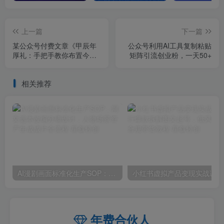
上一篇
下一篇
某公众号付费文章《甲辰年
公众号利用AI工具复制粘贴
厚礼：手把手教你布置今年
矩阵引流创业粉，一天50+
的家居风水》
相关推荐
AI漫剧画面标准化生产SOP：网文选本改编分镜设计，人物场景资产生成成片全流程
小红
年费合伙人