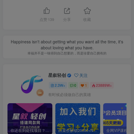
点赞
139
分享
收藏
Happiness isn't about getting what you want all the time, it's
about loving what you have.
幸福并不是一味得到自己想要的，而是珍爱自己拥有的
星叙轻创
关注
2.3W+
0
1
23889W+
有时候必须做自己的英雄
你还在到处找项目？还在当韭菜？我靠卖项目一个月收入5万+，曾经我也是个失败者。
白菜价解锁20000+N个赚钱机会，加入星叙轻创会员，全站资源免费学习。