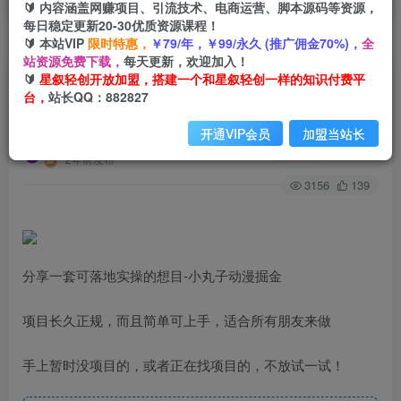
🔰 内容涵盖网赚项目、引流技术、电商运营、脚本源码等资源，
每日稳定更新20-30优质资源课程！
🔰 本站VIP
限时特惠，
￥79/年，￥99/永久 (推广佣金70%)，
全
首页
会员免费
正文
站资源免费下载，
每天更新，欢迎加入！
🔰
星叙轻创开放加盟，搭建一个和星叙轻创一样的知识付费平
日入300的小丸子动漫掘金项目，简单好上手，适
台，
站长QQ：882827
合所有朋友操作！
开通VIP会员
加盟当站长
星叙轻创
关注
私信
2年前发布
3156
139
分享一套可落地实操的想目-小丸子动漫掘金
项目长久正规，而且简单可上手，适合所有朋友来做
手上暂时没项目的，或者正在找项目的，不放试一试！