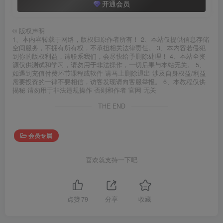
开通会员
©
版权声明
1、本内容转载于网络，版权归原作者所有！ 2、本站仅提供信息存储
空间服务，不拥有所有权，不承担相关法律责任。 3、本内容若侵犯
到你的版权利益，请联系我们，会尽快给予删除处理！ 4、本站全资
源仅供测试和学习，请勿用于非法操作，一切后果与本站无关。 5、
如遇到充值付费环节课程或软件 请马上删除退出 涉及自身权益/利益
需要投资的一律不要相信，访客发现请向客服举报。 6、本教程仅供
揭秘 请勿用于非法违规操作 否则和作者 官网 无关
THE END
会员专属
喜欢就支持一下吧
点赞
79
分享
收藏