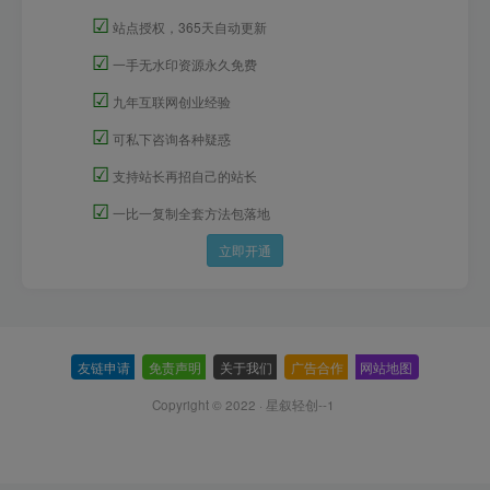
☑
站点授权，365天自动更新
☑
一手无水印资源永久免费
☑
九年互联网创业经验
☑
可私下咨询各种疑惑
☑
支持站长再招自己的站长
☑
一比一复制全套方法包落地
立即开通
友链申请
-
免责声明
-
关于我们
-
广告合作
-
网站地图
Copyright © 2022 ·
星叙轻创--1