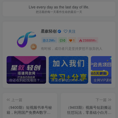
Live every day as the last day of life.
把活着的每一天看作生命的最后一天
星叙轻创
关注
2.3W+
0
1
23888W+
有时候，成功者只是坚持梦想不放弃的人
你还在到处找项目？还在当韭菜？我靠卖项目一个月收入5万+，曾经我也是个失败者。
白菜价解锁20000+N个赚钱机会，加入星叙轻创会员，全站资源免费学习。
上一篇
下一篇
（9400期）短视频书单号秘
（9403期）视频号短剧搬运
籍，利用国产免费AI数字
狂怼玩法，零基础小白月入
人，一夜爆粉1万+ 卖图书月
50000+