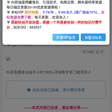
🔰 内容涵盖网赚项目、引流技术、电商运营、脚本源码等资源，
每日稳定更新20-30优质资源课程！
🔰 本站VIP
限时特惠，
￥79/年，￥99/永久 (推广佣金70%)，
全
首页
创业课程
会员专属
正文
站资源免费下载，
每天更新，欢迎加入！
🔰
星叙轻创开放加盟，搭建一个和星叙轻创一样的知识付费平
（9402期）抖音直播靠估值半小时1000+详细教学
台，
站长QQ：882827
零门槛零投入
开通VIP会员
加盟当站长
星叙轻创
关注
私信
2年前更新
1888
79
抖音直播靠估值半小时1000+详细教学零门槛零投入
此处内容已隐藏，请付费后查看
------本页内容已结束，喜欢请分享------