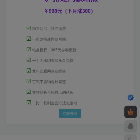
998元（下月涨300）
☑
独立站点，独立运营
☑
一条龙搭建同款网站
☑
站点授权，365天自动更新
☑
一手无水印资源永久免费
☑
九年互联网创业经验
☑
可私下咨询各种疑惑
☑
支持站长再招自己的站长
☑
一比一复制全套方法包落地
立即开通