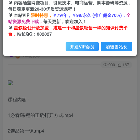
🔰 内容涵盖网赚项目、引流技术、电商运营、脚本源码等资源，
每日稳定更新20-30优质资源课程！
🔰 本站VIP
限时特惠，
￥79/年，￥99/永久 (推广佣金70%)，
全
首页
创业课程
会员专属
正文
站资源免费下载，
每天更新，欢迎加入！
🔰
星叙轻创开放加盟，搭建一个和星叙轻创一样的知识付费平
（9369期）跨境电商怎样选爆品，独立站建站实
台，
站长QQ：882827
战（20节高清无水印课）
开通VIP会员
加盟当站长
星叙轻创
关注
私信
2年前发布
900
167
课程内容：
1必看!课程的正确打开方式.mp4
2选品第一课,mp4