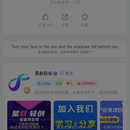
喜欢就支持一下吧
点赞
167
分享
收藏
Turn your face to the sun and the shadows fall behind you.
永远面向阳光，这样你就看不见阴影了
星叙轻创
关注
2.3W+
0
1
23889W+
把月亮作为你的目标。如果你没打中，也许你还能打中星星
你还在到处找项目？还在当韭菜？我靠卖项目一个月收入5万+，曾经我也是个失败者。
白菜价解锁20000+N个赚钱机会，加入星叙轻创会员，全站资源免费学习。