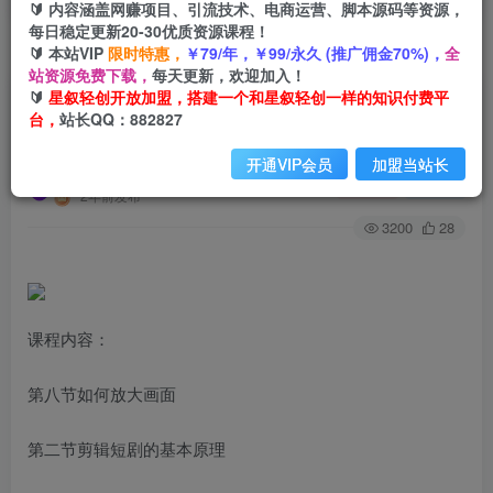
🔰 内容涵盖网赚项目、引流技术、电商运营、脚本源码等资源，
每日稳定更新20-30优质资源课程！
🔰 本站VIP
限时特惠，
￥79/年，￥99/永久 (推广佣金70%)，
全
首页
会员免费
正文
站资源免费下载，
每天更新，欢迎加入！
🔰
星叙轻创开放加盟，搭建一个和星叙轻创一样的知识付费平
短剧摄影剪辑课程，剪映剪辑从入门到精通教程
台，
站长QQ：882827
（30节视频课）
开通VIP会员
加盟当站长
星叙轻创
关注
私信
2年前发布
3200
28
课程内容：
第八节如何放大画面
第二节剪辑短剧的基本原理