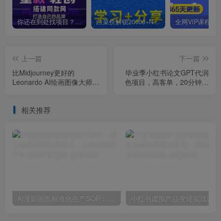
你还在到处找项目？还在当韭菜？我靠卖项目一个月收入5万+，曾经我也是个失败者。
白菜价解锁20000+N个赚钱机会，加入星叙轻创会员，全站资源免费学习。
上一篇
下一篇
比Midjourney更好的
毕业季小红书论文GPT代润
Leonardo AI绘画图像大师班
色项目，高客单，20分钟一
教程-16讲-中英字幕
篇实操教程
相关推荐
AI漫剧画面标准化生产SOP：网文选本改编分镜设计，人物场景资产生成成片全流程
小红