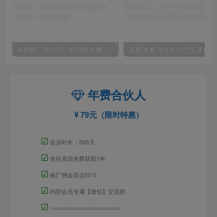
Ai智能广告挂G，别再瞎折腾了！这个全自动挂G项目，新手当天见钱，告别频繁换项目的烦恼【揭秘】
高斯泼
年费合伙人
79元（限时特惠）
☑
会员时长：365天
☑
全站资源免费获取1年
☑
推广佣金高达50％
☑
内部会员专属【微信】交流群
☑
=====================