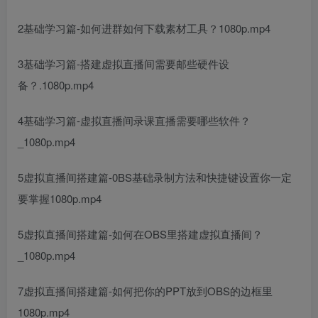
2基础学习篇-如何进群如何下载素材工具？1080p.mp4
3基础学习篇-搭建虚拟直播间需要邮些硬件设
备？.1080p.mp4
4基础学习篇-虚拟直播间录课直播需要哪些软件？
_1080p.mp4
5虚拟直播间搭建篇-0BS基础录制方法和快捷键设置你一定
要掌握1080p.mp4
5虚拟直播间搭建篇-如何在OBS里搭建虚拟直播间？
_1080p.mp4
7虚拟直播间搭建篇-如何把你的PPT放到OBS的边框里
1080p.mp4