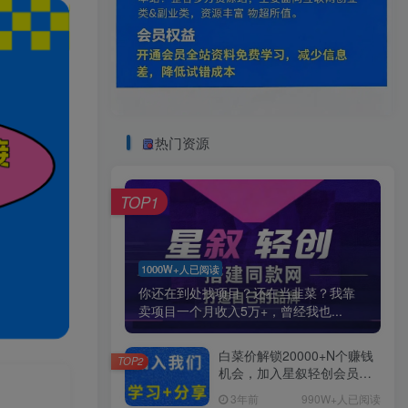
热门资源
TOP1
1000W+人已阅读
你还在到处找项目？还在当韭菜？我靠
卖项目一个月收入5万+，曾经我也...
白菜价解锁20000+N个赚钱
TOP2
机会，加入星叙轻创会员，
全站资源免费学习。
3年前
990W+人已阅读