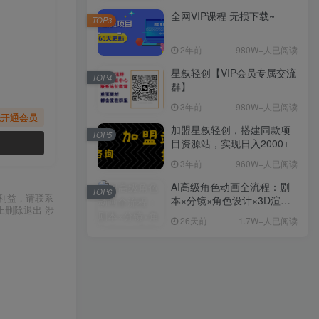
全网VIP课程 无损下载~
TOP3
2年前
980W+人已阅读
星叙轻创【VIP会员专属交流
TOP4
群】
3年前
980W+人已阅读
先开通会员
加盟星叙轻创，搭建同款项
TOP5
目资源站，实现日入2000+
3年前
960W+人已阅读
AI高级角色动画全流程：剧
TOP6
利益，请联系
本×分镜×角色设计×3D渲染×
上删除退出 涉
动态化，从概念到成片一站
26天前
1.7W+人已阅读
式教学