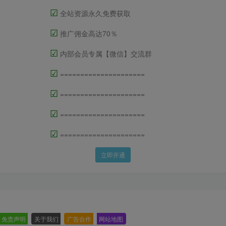
☑
全站资源永久免费获取
☑
推广佣金高达70％
☑
内部会员专属【微信】交流群
☑
=====================
☑
=====================
☑
=====================
☑
=====================
立即开通
免责声明
-
关于我们
-
广告合作
-
网站地图