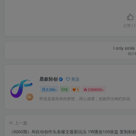
点赞
11
I only smile
我只
星叙轻创
关注
2.3W+
0
1
23889W+
即使是最简单的梦想，用心浇灌，也能开出绚烂的花
上一篇
（9260期）AI自动创作头条爆文最新玩法 1W播放100收益 复制粘