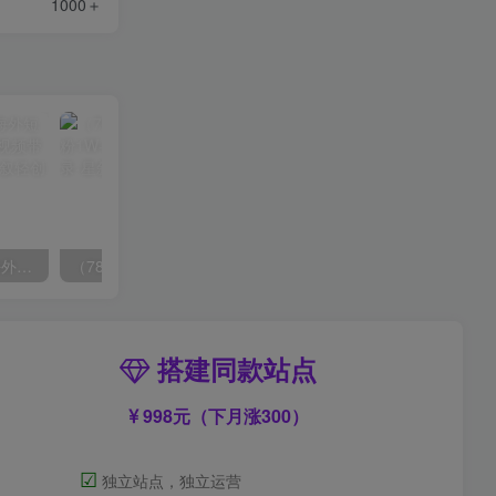
1000＋
（6890期）2023-TikTok海外短视频带货特训营，掌握TK短视频带货变现全流程（60节课）
（7814期）抖音新赛道，3天涨粉1W+，变现多样，giao哥英文语录
搭建同款站点
998元（下月涨300）
☑
独立站点，独立运营