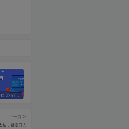
全网VIP课程 无损下载~
星叙轻创【VIP会员专属交流群】
加盟星叙轻创，搭建同款项目资源站，实现日入2000+
下一篇
收益，轻松日入