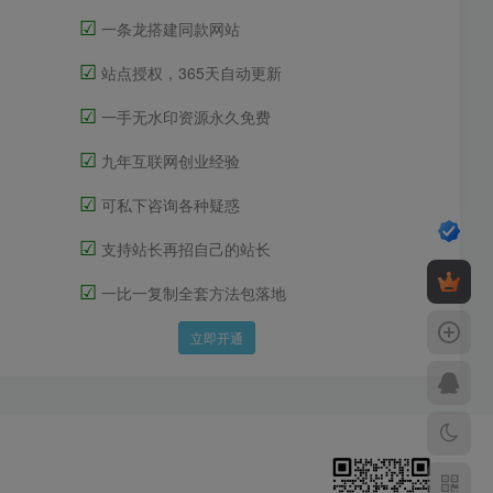
☑
一条龙搭建同款网站
☑
站点授权，365天自动更新
☑
一手无水印资源永久免费
☑
九年互联网创业经验
☑
可私下咨询各种疑惑
☑
支持站长再招自己的站长
☑
一比一复制全套方法包落地
立即开通