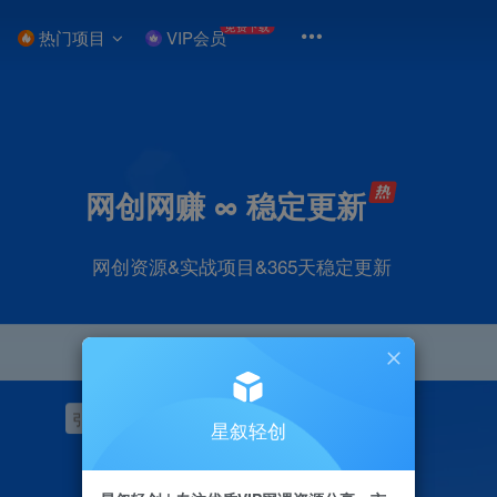
免费下载
热门项目
VIP会员
网创网赚 ∞ 稳定更新
网创资源&实战项目&365天稳定更新
引流
挂机
抖音
快手
小红书
无人直播
星叙轻创