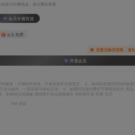
此内容为付费阅读，请付费后查看
会员专属资源
免费
会员
您暂无购买权限，请
开通会员
空间服务，不拥有所有权，不承担相关法律责任。 3、本内容若侵犯到你的版权
于非法操作，一切后果与本站无关。 5、如遇到充值付费环节课程或软件 请马
6、本教程仅供揭秘 请勿用于非法违规操作 否则和作者 官网 无关
THE END