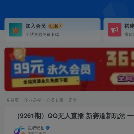
加入会员
搭
3.3折
全站资源免费下载
搭建
首页
创业课程
会员专属
正文
（9261期）QQ无人直播 新赛道新玩法 
星叙轻创
2年前更新