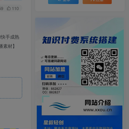
59
110
和快手成熟
播素材】