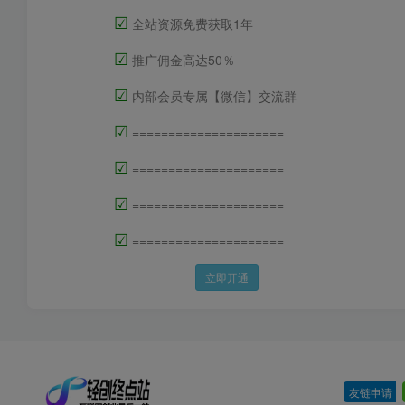
☑
全站资源免费获取1年
☑
推广佣金高达50％
☑
内部会员专属【微信】交流群
☑
=====================
☑
=====================
☑
=====================
☑
=====================
立即开通
友链申请
-