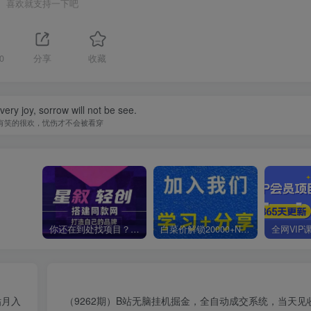
喜欢就支持一下吧
0
分享
收藏
 very joy, sorrow will not be see.
有笑的很欢，忧伤才不会被看穿
你还在到处找项目？还在当韭菜？我靠卖项目一个月收入5万+，曾经我也是个失败者。
白菜价解锁20000+N个赚钱机会，加入星叙轻创会员，全站资源免费学习。
贴月入
（9262期）B站无脑挂机掘金，全自动成交系统，当天见