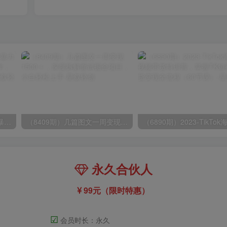
（9420期）最新短剧玩法，暴力变现日入1000+私域零成本操作，全程干货（附1400G短剧）
（8409期）几篇图文一周变现1500＋，深度拆解面试掘金项目，小白轻松上手
永久合伙人
99元（限时特惠）
☑
会员时长：永久