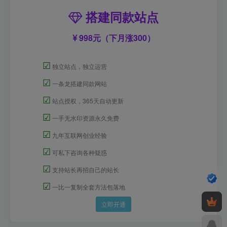
搭建同款站点
998元（下月涨300）
☑
独立站点，独立运营
☑
一条龙搭建同款网站
☑
站点授权，365天自动更新
☑
一手无水印资源永久免费
☑
九年互联网创业经验
☑
可私下咨询各种疑惑
☑
支持站长再招自己的站长
☑
一比一复制全套方法包落地
立即开通