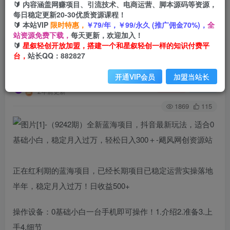
🔰 内容涵盖网赚项目、引流技术、电商运营、脚本源码等资源，
每日稳定更新20-30优质资源课程！
🔰 本站VIP
限时特惠，
￥79/年，￥99/永久 (推广佣金70%)，
全
首页
创业课程
会员专属
正文
站资源免费下载，
每天更新，欢迎加入！
🔰
星叙轻创开放加盟，搭建一个和星叙轻创一样的知识付费平
（9242期）全新蓝海项目，抖音最新玩法，适合0
台，
站长QQ：882827
基础小白，稳定月入过万，轻松日入300＋
开通VIP会员
加盟当站长
星叙轻创
关注
私信
2年前更新
1869
115
正在红利期的蓝海项目，已经长期项目已稳定运营实操落地
半年，稳定月入过万！日收益500+
操作设备：0基础小白一台手机即可操作！1.介绍2.准备3.上
手4.细节