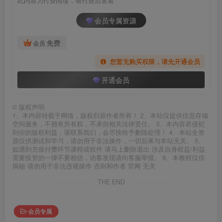
此内容为付费阅读，请付费后查看
会员专属资源
免费
会员
您暂无购买权限，请先开通会员
开通会员
©
版权声明
1、本内容转载于网络，版权归原作者所有！ 2、本站仅提供信息存储
空间服务，不拥有所有权，不承担相关法律责任。 3、本内容若侵犯
到你的版权利益，请联系我们，会尽快给予删除处理！ 4、本站全资
源仅供测试和学习，请勿用于非法操作，一切后果与本站无关。 5、
如遇到充值付费环节课程或软件 请马上删除退出 涉及自身权益/利益
需要投资的一律不要相信，访客发现请向客服举报。 6、本教程仅供
揭秘 请勿用于非法违规操作 否则和作者 官网 无关
THE END
会员专属