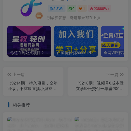
2.3W+
0
1
23888W+
别放弃梦想，奇迹每天都在上演
你还在到处找项目？还在当韭菜？我靠卖项目一个月收入5万+，曾经我也是个失败者。
白菜价解锁20000+N个赚钱机会，加入星叙轻创会员，全站资源免费学习。
上一篇
下一篇
（9214期）持久项目，全年
（9216期）视频号0成本做
可做，不露脸直播小游戏，
玄学轻松交付一单赚200引
单号单日收益2500+以上，
流方式简单快捷（教程+软
无门槛…
件）
相关推荐