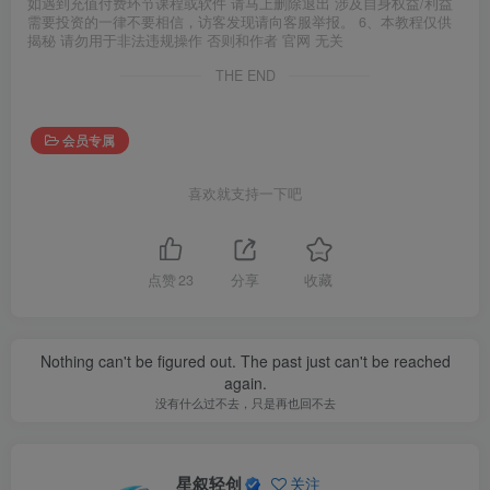
如遇到充值付费环节课程或软件 请马上删除退出 涉及自身权益/利益
需要投资的一律不要相信，访客发现请向客服举报。 6、本教程仅供
揭秘 请勿用于非法违规操作 否则和作者 官网 无关
THE END
会员专属
喜欢就支持一下吧
点赞
23
分享
收藏
Nothing can't be figured out. The past just can't be reached
again.
没有什么过不去，只是再也回不去
星叙轻创
关注