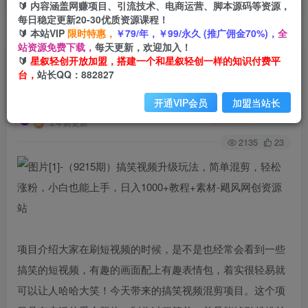
🔰 内容涵盖网赚项目、引流技术、电商运营、脚本源码等资源，
每日稳定更新20-30优质资源课程！
🔰 本站VIP
限时特惠，
￥79/年，￥99/永久 (推广佣金70%)，
全
首页
创业课程
会员专属
正文
站资源免费下载，
每天更新，欢迎加入！
🔰
星叙轻创开放加盟，搭建一个和星叙轻创一样的知识付费平
（9215期）搞笑视频升级玩法，简单混剪，轻松
台，
站长QQ：882827
涨粉，小白也能上手，日入1000+教程+素材
开通VIP会员
加盟当站长
星叙轻创
关注
私信
2年前更新
2135
23
项目介绍大家在刷短视频的时候，是不是也经常会看到一些
搞笑的短视频，有趣的画面配上有趣表情包，着实很轻易就
可以让人哈哈大笑！今天带来的搞笑视频混剪项目。这个项