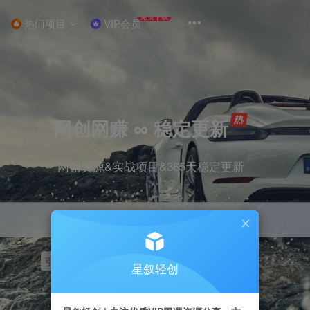
免费下载
热门项目
VIP会员
网创网赚 ∞ 稳定更新
网创资源&实战项目&365天稳定更新
引流
挂机
抖音
快手
小红书
无人直播
星叙轻创