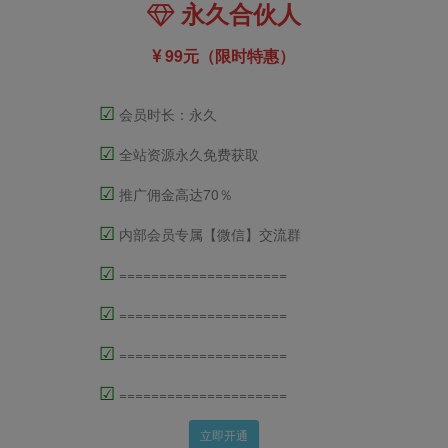
永久合伙人
99元（限时特惠）
☑
会员时长：永久
☑
全站资源永久免费获取
☑
推广佣金高达70％
☑
内部会员专属【微信】交流群
☑
=====================
☑
=====================
☑
=====================
☑
=====================
立即开通