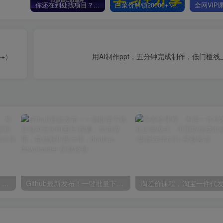
你还在到处找项目？还在当韭菜？我靠卖项目一个月收入5万+，曾经我也是个失败者。
白菜价解锁20000+N个赚钱机会，加入星叙轻创会员，全站资源免费学习。
+）
用AI制作ppt，五分钟完成制作，低门槛
高斯泼溅与游戏化交互课程，将高斯泼溅技术与传统的节点式逻辑深度结合，打造一套“游戏化”的沉浸式场景的交互系统
Github最新发布！一键批量下载豆包AI无水印图片/视频，简单易用，自动解析提示词，doubao-downloader