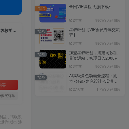
全网VIP课程 无损下载~
TOP3
2年前
980W+人已阅读
星叙轻创【VIP会员专属交流
一天两小时，鬼故事创作3.0，蓝海项目，全网首发，轻松日入3000＋保姆级教学【揭秘】
TOP4
群】
3年前
980W+人已阅读
加盟星叙轻创，搭建同款项
TOP5
目资源站，实现日入2000+
3年前
960W+人已阅读
AI高级角色动画全流程：剧
TOP6
本×分镜×角色设计×3D渲染×
购买
动态化，从概念到成片一站
27天前
1.7W+人已阅读
式教学
存购买订单
利益，请联系
上删除退出 涉