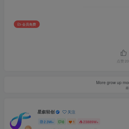
会员免费
点赞
20
More grow up mor
越
星叙轻创
关注
2.3W+
0
1
23889W+