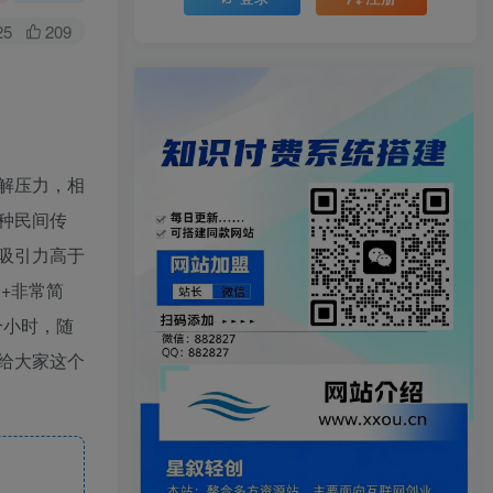
25
209
解压力，相
种民间传
吸引力高于
+非常简
个小时，随
给大家这个