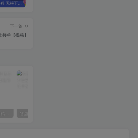
全网VIP课程 无损下载~
星叙轻创【VIP会员专属交流群】
加盟星叙轻创，搭建同款项目资源站，实现日入2000+
下一篇
线上接单【揭秘】
淘差价课程，淘宝一件代发精细化运营模式，不囤货低成本做电商(更新26年6月)
答题就有红包，收益秒到微信，不需要养机，简单操作，几分钟挣几十块【揭秘】