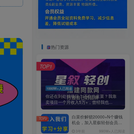
热门资源
TOP1
1000W+人已阅读
你还在到处找项目？还在当韭菜？我靠
卖项目一个月收入5万+，曾经我也...
白菜价解锁20000+N个赚钱
TOP2
机会，加入星叙轻创会员，
全站资源免费学习。
3年前
990W+人已阅读