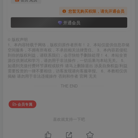
您暂无购买权限，请先开通会员
开通会员
©
版权声明
1、本内容转载于网络，版权归原作者所有！ 2、本站仅提供信息存储
空间服务，不拥有所有权，不承担相关法律责任。 3、本内容若侵犯
到你的版权利益，请联系我们，会尽快给予删除处理！ 4、本站全资
源仅供测试和学习，请勿用于非法操作，一切后果与本站无关。 5、
如遇到充值付费环节课程或软件 请马上删除退出 涉及自身权益/利益
需要投资的一律不要相信，访客发现请向客服举报。 6、本教程仅供
揭秘 请勿用于非法违规操作 否则和作者 官网 无关
THE END
会员专属
喜欢就支持一下吧