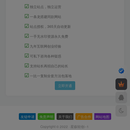
☑
独立站点，独立运营
☑
一条龙搭建同款网站
☑
站点授权，365天自动更新
☑
一手无水印资源永久免费
☑
九年互联网创业经验
☑
可私下咨询各种疑惑
☑
支持站长再招自己的站长
☑
一比一复制全套方法包落地
立即开通
友链申请
-
免责声明
-
关于我们
-
广告合作
-
网站地图
Copyright © 2022 ·
星叙轻创--1