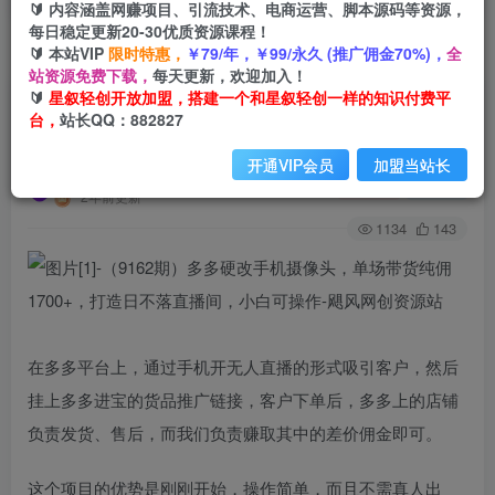
🔰 内容涵盖网赚项目、引流技术、电商运营、脚本源码等资源，
每日稳定更新20-30优质资源课程！
🔰 本站VIP
限时特惠，
￥79/年，￥99/永久 (推广佣金70%)，
全
首页
创业课程
会员专属
正文
站资源免费下载，
每天更新，欢迎加入！
🔰
星叙轻创开放加盟，搭建一个和星叙轻创一样的知识付费平
（9162期）多多硬改手机摄像头，单场带货纯佣
台，
站长QQ：882827
1700+，打造日不落直播间，小白可操作
开通VIP会员
加盟当站长
星叙轻创
关注
私信
2年前更新
1134
143
在多多平台上，通过手机开无人直播的形式吸引客户，然后
挂上多多进宝的货品推广链接，客户下单后，多多上的店铺
负责发货、售后，而我们负责赚取其中的差价佣金即可。
这个项目的优势是刚刚开始，操作简单，而且不需真人出