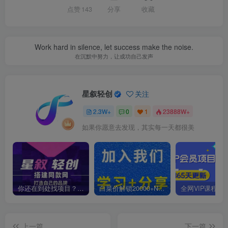
点赞
143
分享
收藏
Work hard in silence, let success make the noise.
在沉默中努力，让成功自己发声
星叙轻创
关注
2.3W+
0
1
23888W+
如果你愿意去发现，其实每一天都很美
你还在到处找项目？还在当韭菜？我靠卖项目一个月收入5万+，曾经我也是个失败者。
白菜价解锁20000+N个赚钱机会，加入星叙轻创会员，全站资源免费学习。
上一篇
下一篇