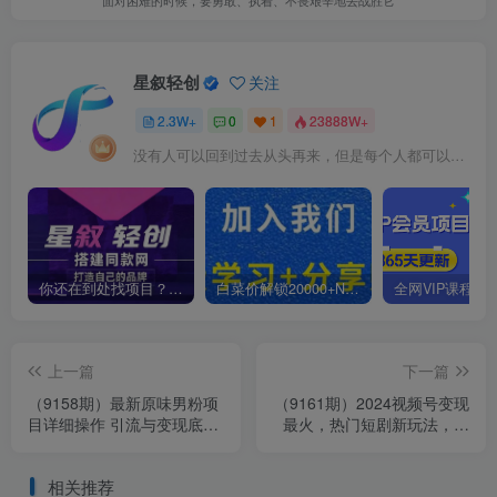
面对困难的时候，要勇敢、执着、不畏艰辛地去战胜它
星叙轻创
关注
2.3W+
0
1
23888W+
没有人可以回到过去从头再来，但是每个人都可以从今天开始，创造一个全新的结局
你还在到处找项目？还在当韭菜？我靠卖项目一个月收入5万+，曾经我也是个失败者。
白菜价解锁20000+N个赚钱机会，加入星叙轻创会员，全站资源免费学习。
上一篇
下一篇
（9158期）最新原味男粉项
（9161期）2024视频号变现
目详细操作 引流与变现底层
最火，热门短剧新玩法，每
逻辑+知乎与b站实操引流创
天花费半小时，轻松日入
新玩法
2000+，…
相关推荐