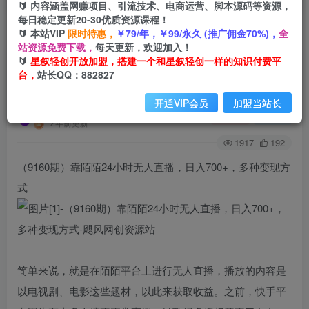
🔰 内容涵盖网赚项目、引流技术、电商运营、脚本源码等资源，
每日稳定更新20-30优质资源课程！
🔰 本站VIP
限时特惠，
￥79/年，￥99/永久 (推广佣金70%)，
全
首页
创业课程
会员专属
正文
站资源免费下载，
每天更新，欢迎加入！
🔰
星叙轻创开放加盟，搭建一个和星叙轻创一样的知识付费平
（9160期）靠陌陌24小时无人直播，日入700+，
台，
站长QQ：882827
多种变现方式
开通VIP会员
加盟当站长
星叙轻创
关注
私信
2年前更新
1917
192
（9160期）靠陌陌24小时无人直播，日入700+，多种变现方
式
简单来说，就是在陌陌平台上进行无人直播，播放的内容是
以电视剧、电影这些题材，以此来获取收益。之前，快手平