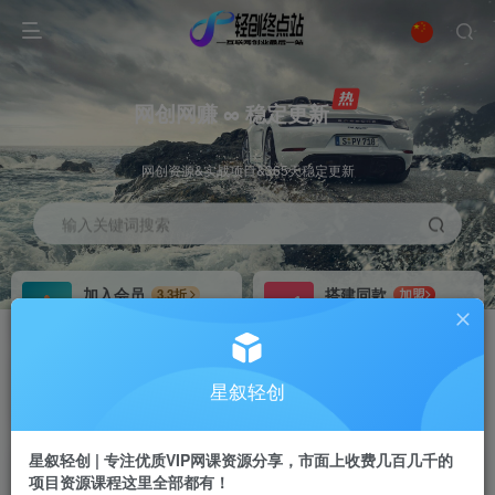
网创网赚 ∞ 稳定更新
网创资源&实战项目&365天稳定更新
输入关键词搜索
加入会员
搭建同款
3.3折
加盟
全站资源免费下载
搭建同款站点
推广赚钱
站长招募
70%分佣
推荐
星叙轻创
推广返佣高达70%
24小时自动赚钱
星叙轻创 | 专注优质VIP网课资源分享，市面上收费几百几千的
项目资源课程这里全部都有！