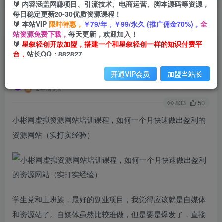
🔰 内容涵盖网赚项目、引流技术、电商运营、脚本源码等资源，
每日稳定更新20-30优质资源课程！
🔰 本站VIP
限时特惠，
￥79/年，￥99/永久 (推广佣金70%)，
全
首页
创业课程
会员免费
正文
站资源免费下载，
每天更新，欢迎加入！
🔰
星叙轻创开放加盟，搭建一个和星叙轻创一样的知识付费平
小彬网虚拟资源网站培训课程，如何一个月快速做
台，
站长QQ：882827
出盈利的资源网站（实打实经验）
开通VIP会员
加盟当站长
星叙轻创
关注
私信
2年前更新
833
50
小彬网虚拟资源网站培训课程，如何一个月快速做出盈利的
资源网站（实打实经验）
学生党和上班族，最好的副业项目，我觉得应该就是自媒体
和资源站了。自媒体虽然比较难做，但是要是爆发了，直接