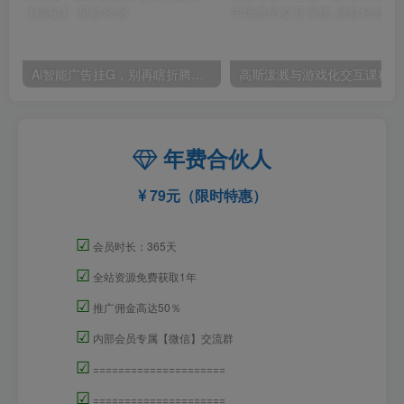
Ai智能广告挂G，别再瞎折腾了！这个全自动挂G项目，新手当天见钱，告别频繁换项目的烦恼【揭秘】
高斯泼
年费合伙人
79元（限时特惠）
☑
会员时长：365天
☑
全站资源免费获取1年
☑
推广佣金高达50％
☑
内部会员专属【微信】交流群
☑
=====================
☑
=====================