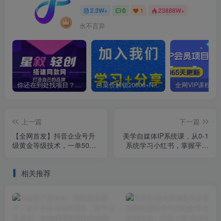
2.3W+
0
1
23888W+
永不言弃
你还在到处找项目？还在当韭菜？我靠卖项目一个月收入5万+，曾经我也是个失败者。
白菜价解锁20000+N个赚钱机会，加入星叙轻创会员，全站资源免费学习。
上一篇
下一篇
【全网首发】抖音企业号升
美学自媒体IP系统课，从0-1
级黄金等级技术，一单50到
系统学习小红书，掌握平台
100元
热门的底层逻辑，实现流量
涨粉变
相关推荐