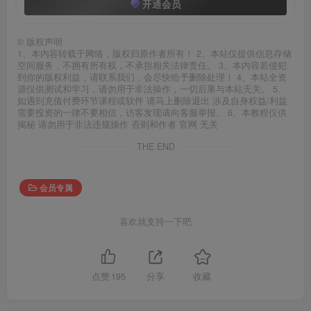
开通会员
©
版权声明
1、本内容转载于网络，版权归原作者所有！ 2、本站仅提供信息存储
空间服务，不拥有所有权，不承担相关法律责任。 3、本内容若侵犯
到你的版权利益，请联系我们，会尽快给予删除处理！ 4、本站全资
源仅供测试和学习，请勿用于非法操作，一切后果与本站无关。 5、
如遇到充值付费环节课程或软件 请马上删除退出 涉及自身权益/利益
需要投资的一律不要相信，访客发现请向客服举报。 6、本教程仅供
揭秘 请勿用于非法违规操作 否则和作者 官网 无关
THE END
会员专属
喜欢就支持一下吧
点赞
195
分享
收藏