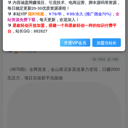
🔰 内容涵盖网赚项目、引流技术、电商运营、脚本源码等资源，
每日稳定更新20-30优质资源课程！
🔰 本站VIP
限时特惠，
￥79/年，￥99/永久 (推广佣金70%)，
全
首页
创业课程
会员专属
正文
站资源免费下载，
每天更新，欢迎加入！
🔰
星叙轻创开放加盟，搭建一个和星叙轻创一样的知识付费平
（9076期）全网首发，金山夜话多渠道暴力变
台，
站长QQ：882827
现，日赚2000无压力，项目实操新手也能做
开通VIP会员
加盟当站长
星叙轻创
关注
私信
2年前更新
1534
195
（9076期）全网首发，金山夜话多渠道暴力变现，日赚2000
无压力，项目实操新手也能做