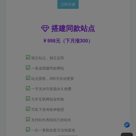
立即开通
搭建同款站点
998元（下月涨300）
☑
独立站点，独立运营
☑
一条龙搭建同款网站
☑
站点授权，365天自动更新
☑
一手无水印资源永久免费
☑
九年互联网创业经验
☑
可私下咨询各种疑惑
☑
支持站长再招自己的站长
☑
一比一复制全套方法包落地