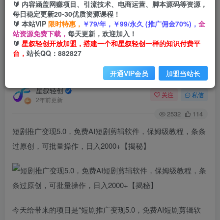
🔰 内容涵盖网赚项目、引流技术、电商运营、脚本源码等资源，
每日稳定更新20-30优质资源课程！
🔰 本站VIP
限时特惠，
￥79/年，￥99/永久 (推广佣金70%)，
全
首页
创业课程
会员免费
正文
站资源免费下载，
每天更新，欢迎加入！
🔰
星叙轻创开放加盟，搭建一个和星叙轻创一样的知识付费平
短剧推广变现5.0，免费AI短剧剪辑软件，保姆级
台，
站长QQ：882827
教程，条条过原创，可批量操作，日入2000+【揭
秘】
开通VIP会员
加盟当站长
星叙轻创
关注
私信
2年前更新
2532
114
短剧推广变现5.0，免费AI短剧剪辑软件，保姆级教程，条条
过原创，可批量操作，日入2000+【揭秘】
今天给带来的项目是“短剧推广变现5.0，免费AI短剧剪辑软