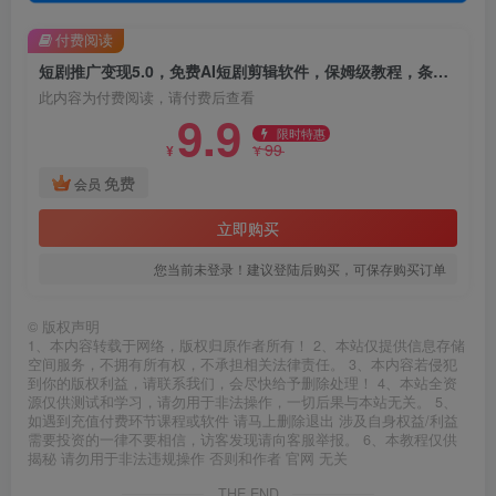
付费阅读
短剧推广变现5.0，免费AI短剧剪辑软件，保姆级教程，条条过原创，可批量操作，日入2000+【揭秘】
此内容为付费阅读，请付费后查看
9.9
限时特惠
99
¥
¥
免费
会员
立即购买
您当前未登录！建议登陆后购买，可保存购买订单
©
版权声明
1、本内容转载于网络，版权归原作者所有！ 2、本站仅提供信息存储
空间服务，不拥有所有权，不承担相关法律责任。 3、本内容若侵犯
到你的版权利益，请联系我们，会尽快给予删除处理！ 4、本站全资
源仅供测试和学习，请勿用于非法操作，一切后果与本站无关。 5、
如遇到充值付费环节课程或软件 请马上删除退出 涉及自身权益/利益
需要投资的一律不要相信，访客发现请向客服举报。 6、本教程仅供
揭秘 请勿用于非法违规操作 否则和作者 官网 无关
THE END