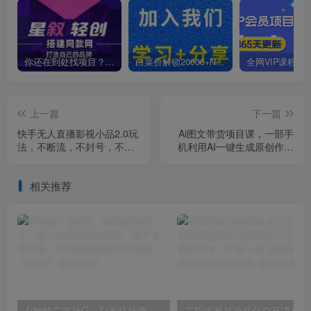
你还在到处找项目？还在当韭菜？我靠卖项目一个月收入5万+，曾经我也是个失败者。
白菜价解锁20000+N个赚钱机会，加入星叙轻创会员，全站资源免费学习。
上一篇
下一篇
快手无人直播影视小品2.0玩
Ai图文带货项目课，一部手
法，不断流，不封号，不需
机利用AI一键生成原创作品
要会剪辑，每天能稳定500-
（22节课）
1000+【揭秘】
相关推荐
Ai智能广告挂G，别再瞎折腾了！这个全自动挂G项目，新手当天见钱，告别频繁换项目的烦恼【揭秘】
高斯泼