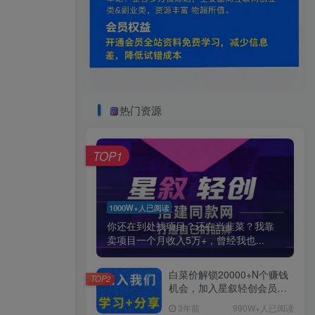
热门资源
TOP1
1000W+人已阅读
你还在到处找项目？还在当韭菜？我靠
卖项目一个月收入5万+，曾经我也...
白菜价解锁20000+N个赚钱
TOP2
机会，加入星叙轻创会员，
全站资源免费学习。
3年前
990W+人已阅读