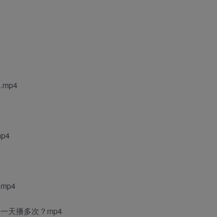
mp4
p4
mp4
一天播多次？mp4