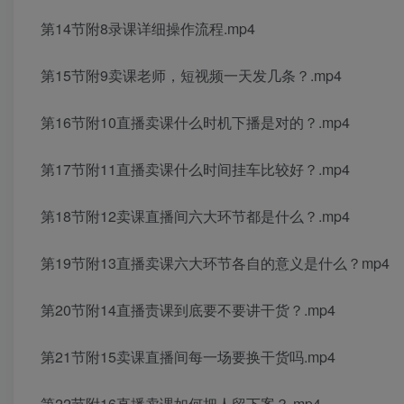
第14节附8录课详细操作流程.mp4
第15节附9卖课老师，短视频一天发几条？.mp4
第16节附10直播卖课什么时机下播是对的？.mp4
第17节附11直播卖课什么时间挂车比较好？.mp4
第18节附12卖课直播间六大环节都是什么？.mp4
第19节附13直播卖课六大环节各自的意义是什么？mp4
第20节附14直播责课到底要不要讲干货？.mp4
第21节附15卖课直播间每一场要换干货吗.mp4
第22节附16直播卖课如何把人留下案？.mp4