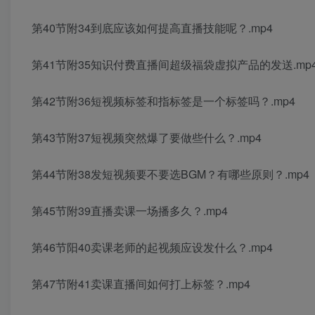
第40节附34到底应该如何提高直播技能呢？.mp4
第41节附35知识付费直播间超级福袋虚拟产品的发送.mp
第42节附36短视频标签和指标签是一个标签吗？.mp4
第43节附37短视频突然爆了要做些什么？.mp4
第44节附38发短视频要不要选BGM？有哪些原则？.mp4
第45节附39直播卖课一场播多久？.mp4
第46节阳40卖课老师的起视频应设发什么？.mp4
第47节附41卖课直播间如何打上标签？.mp4