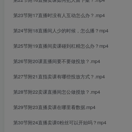
第23节附17直播时没有人互动怎么办？.mp4
第24节附18直播间人少的时候，怎么播？mp4
第25节附19直播间卖课碰到杠精怎么办？mp4
第26节附20课直播间要不要做投放？.mp4
第27节附21直指卖课有哪些投放方式？.mp4
第28节附22卖课直播间怎公做授放？.mp4
第29节附23直播卖课在哪里看数据.mp4
第30节附24直播卖课0粉丝可以开始吗？mp4