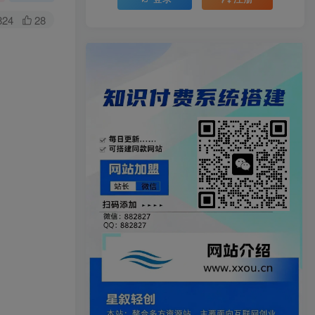
824
28