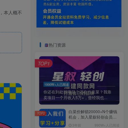
，本人概不
热门资源
TOP1
1000W+人已阅读
你还在到处找项目？还在当韭菜？我靠
卖项目一个月收入5万+，曾经我也...
白菜价解锁20000+N个赚钱
TOP2
机会，加入星叙轻创会员，
全站资源免费学习。
3年前
990W+人已阅读