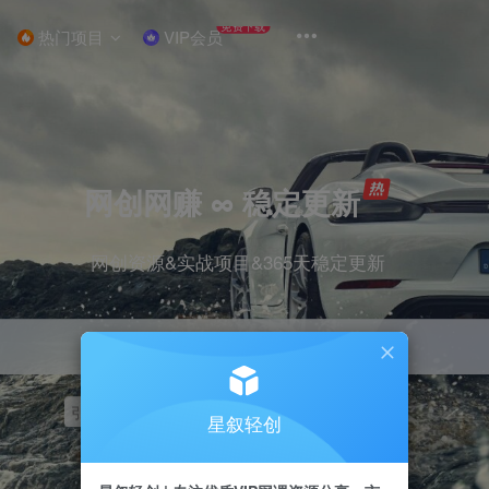
免费下载
热门项目
VIP会员
网创网赚 ∞ 稳定更新
网创资源&实战项目&365天稳定更新
引流
挂机
抖音
快手
小红书
无人直播
星叙轻创