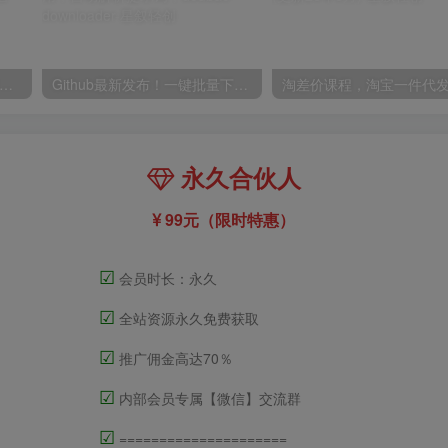
能广告挂G，别再瞎折腾了！这个全自动挂G项目，新手当天见钱，告别频繁换项目的烦恼【揭秘】
Github最新发布！一键批量下载豆包AI无水印图片/视频，简单易用，自动解析提示词，doubao-downloader
永久合伙人
99元（限时特惠）
☑
会员时长：永久
☑
全站资源永久免费获取
☑
推广佣金高达70％
☑
内部会员专属【微信】交流群
☑
=====================