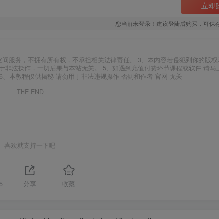
立即
您当前未登录！建议登陆后购买，可保
空间服务，不拥有所有权，不承担相关法律责任。 3、本内容若侵犯到你的版权
于非法操作，一切后果与本站无关。 5、如遇到充值付费环节课程或软件 请马
6、本教程仅供揭秘 请勿用于非法违规操作 否则和作者 官网 无关
THE END
喜欢就支持一下吧
5
分享
收藏