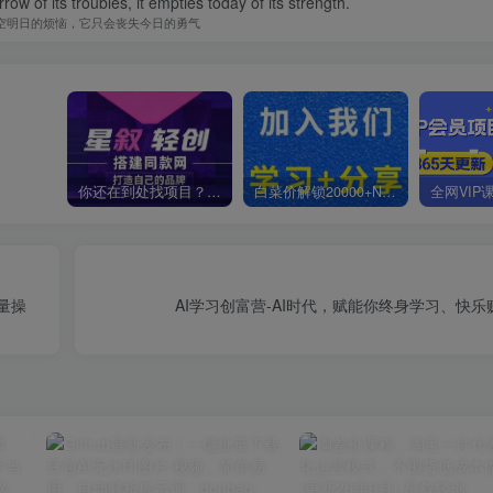
w of its troubles, it empties today of its strength.
空明日的烦恼，它只会丧失今日的勇气
你还在到处找项目？还在当韭菜？我靠卖项目一个月收入5万+，曾经我也是个失败者。
白菜价解锁20000+N个赚钱机会，加入星叙轻创会员，全站资源免费学习。
量操
AI学习创富营-AI时代，赋能你终身学习、快