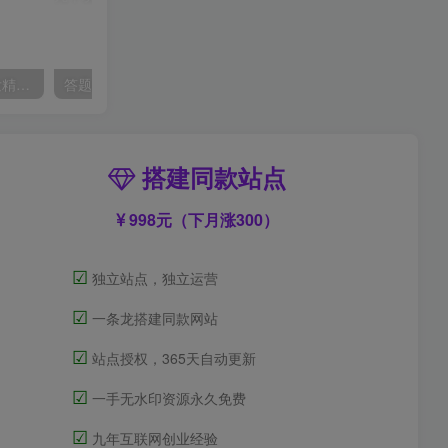
淘差价课程，淘宝一件代发精细化运营模式，不囤货低成本做电商(更新26年6月)
答题就有红包，收益秒到微信，不需要养机，简单操作，几分钟挣几十块【揭秘】
搭建同款站点
998元（下月涨300）
☑
独立站点，独立运营
☑
一条龙搭建同款网站
☑
站点授权，365天自动更新
☑
一手无水印资源永久免费
☑
九年互联网创业经验