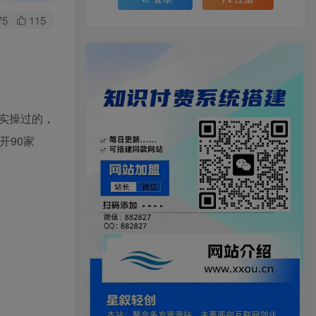
75
115
实操过的，
开90家