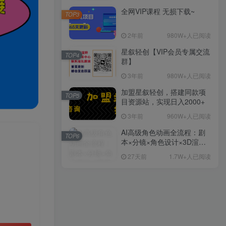
全网VIP课程 无损下载~
TOP3
2年前
980W+人已阅读
星叙轻创【VIP会员专属交流
TOP4
群】
3年前
980W+人已阅读
加盟星叙轻创，搭建同款项
TOP5
目资源站，实现日入2000+
3年前
960W+人已阅读
AI高级角色动画全流程：剧
TOP6
本×分镜×角色设计×3D渲染×
动态化，从概念到成片一站
27天前
1.7W+人已阅读
式教学