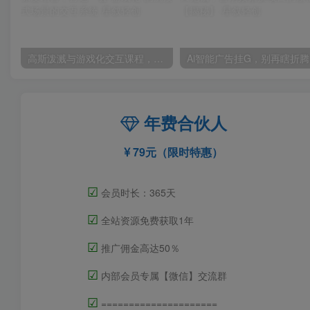
高斯泼溅与游戏化交互课程，将高斯泼溅技术与传统的节点式逻辑深度结合，打造一套“游戏化”的沉浸式场景的交互系统
Ai智
年费合伙人
79元（限时特惠）
☑
会员时长：365天
☑
全站资源免费获取1年
☑
推广佣金高达50％
☑
内部会员专属【微信】交流群
☑
=====================