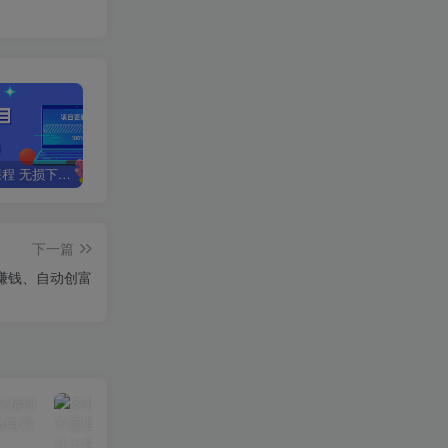
全网VIP课程 无损下载~
星叙轻创【VIP会员专属交流群】
加盟星叙轻创，搭建同款项目资源站，实现日入2000+
下一篇
乐赚钱、自动创富