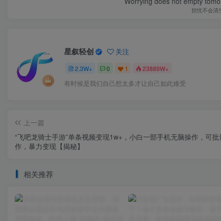
Worrying does not empty tomorro
担忧不会清
星叙轻创
关注
2.3W+
0
1
23889W+
有时候是我们自己想太多才让自己如此难受
上一篇
“飞吧龙骑士手游”单条视频变现1w+，小白一部手机无脑操作，可批
作，暴力变现【揭秘】
相关推荐