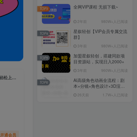
全网VIP课程 无损下载~
TOP3
2年前
980W+人已阅读
星叙轻创【VIP会员专属交流
TOP4
群】
3年前
980W+人已阅读
加盟星叙轻创，搭建同款项
TOP5
目资源站，实现日入2000+
3年前
960W+人已阅读
（9021期）抖音全民k歌5.0新玩法，直播挂小雪花卖教程月入10万，小白轻松上手，保…
AI高级角色动画全流程：剧
TOP6
本×分镜×角色设计×3D渲染×
动态化，从概念到成片一站
26天前
1.7W+人已阅读
式教学
先开通会员