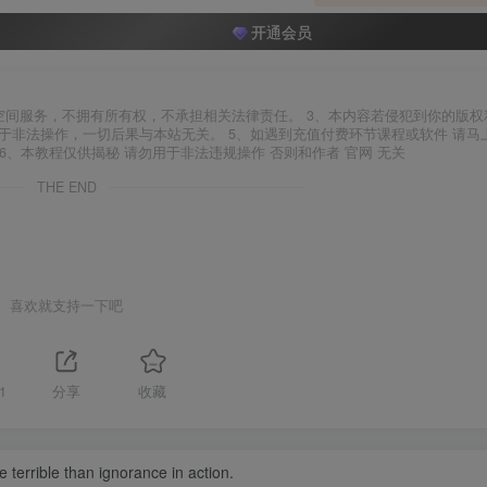
开通会员
空间服务，不拥有所有权，不承担相关法律责任。 3、本内容若侵犯到你的版权
于非法操作，一切后果与本站无关。 5、如遇到充值付费环节课程或软件 请马
6、本教程仅供揭秘 请勿用于非法违规操作 否则和作者 官网 无关
THE END
喜欢就支持一下吧
1
分享
收藏
 terrible than ignorance in action.