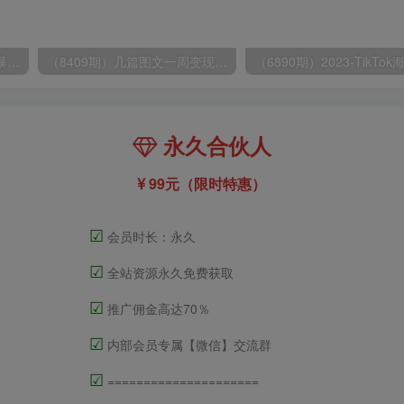
（9420期）最新短剧玩法，暴力变现日入1000+私域零成本操作，全程干货（附1400G短剧）
（8409期）几篇图文一周变现1500＋，深度拆解面试掘金项目，小白轻松上手
永久合伙人
99元（限时特惠）
☑
会员时长：永久
☑
全站资源永久免费获取
☑
推广佣金高达70％
☑
内部会员专属【微信】交流群
☑
=====================