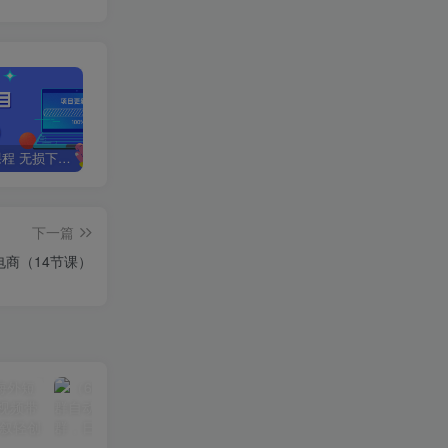
全网VIP课程 无损下载~
星叙轻创【VIP会员专属交流群】
加盟星叙轻创，搭建同款项目资源站，实现日入2000+
下一篇
电商（14节课）