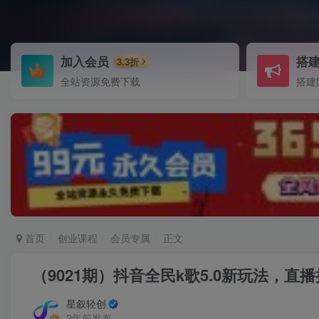
加入会员
搭
3.3折
全站资源免费下载
搭建
首页
创业课程
会员专属
正文
（9021期）抖音全民k歌5.0新玩法，
星叙轻创
2年前发布