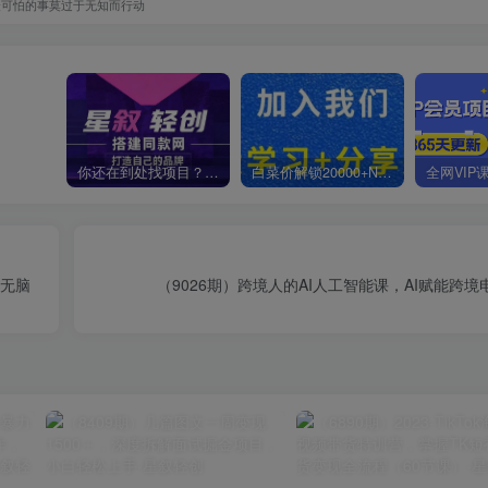
最可怕的事莫过于无知而行动
你还在到处找项目？还在当韭菜？我靠卖项目一个月收入5万+，曾经我也是个失败者。
白菜价解锁20000+N个赚钱机会，加入星叙轻创会员，全站资源免费学习。
，无脑
（9026期）跨境人的AI人工智能课，AI赋能跨境