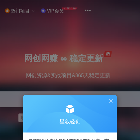
免费下载
热门项目
VIP会员
网创网赚 ∞ 稳定更新
网创资源&实战项目&365天稳定更新
引流
挂机
抖音
快手
小红书
无人直播
星叙轻创