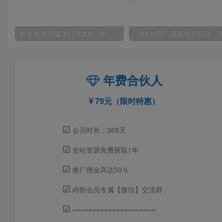
拼多多虚拟爆单打法2.0，每天10分钟，月产5000+，从0到1赚收益教程
年费合伙人
79元（限时特惠）
☑
会员时长：365天
☑
全站资源免费获取1年
☑
推广佣金高达50％
☑
内部会员专属【微信】交流群
☑
=====================