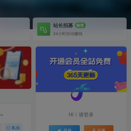
站长招募
推荐
24小时自动赚钱
…
HI！请登录
私信
登录
注册