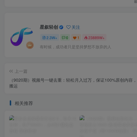
星叙轻创
关注
2.3W+
0
1
23889W+
有时候，成功者只是坚持梦想不放弃的人
上一篇
（9020期）视频号一键去重：轻松月入过万，保证100%原创内容
搬运
相关推荐