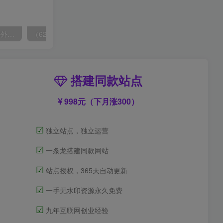
（6890期）2023-TikTok海外短视频带货特训营，掌握TK短视频带货变现全流程（60节课）
（6215期）一个人如何利用微信群自动群发引流，一星期装满200个群，日入500+
搭建同款站点
998元（下月涨300）
☑
独立站点，独立运营
☑
一条龙搭建同款网站
☑
站点授权，365天自动更新
☑
一手无水印资源永久免费
☑
九年互联网创业经验