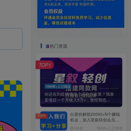
热门资源
TOP1
1000W+人已阅读
你还在到处找项目？还在当韭菜？我靠
卖项目一个月收入5万+，曾经我也...
白菜价解锁20000+N个赚钱
TOP2
机会，加入星叙轻创会员，
全站资源免费学习。
3年前
990W+人已阅读