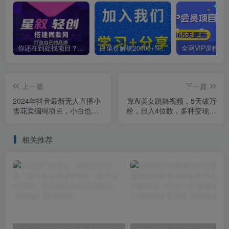
你还在到处找项目？还在当韭菜？我靠卖项目一个月收入5万+，曾经我也是个失败者。
白菜价解锁20000+N个赚钱机会，加入星叙轻创会员，全站资源免费学习。
上一篇
下一篇
2024年抖音最新无人直播小
靠Ai美女跳舞视频，5天破万
雪花卖编绳项目，小白也能
粉，日入4位数，多种变现方
日入1000+落地实操保姆级
式，升级版2.0【揭秘】
教程【揭秘】
相关推荐