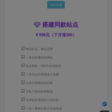
立即开通
搭建同款站点
998元（下月涨300）
☑
独立站点，独立运营
☑
一条龙搭建同款网站
☑
站点授权，365天自动更新
☑
一手无水印资源永久免费
☑
九年互联网创业经验
☑
可私下咨询各种疑惑
☑
支持站长再招自己的站长
☑
一比一复制全套方法包落地