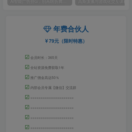
Ai智能广告挂G，别再瞎折腾了！这个全自动挂G项目，新手当天见钱，告别频繁换项目的烦恼【揭秘】
高斯泼
年费合伙人
79元（限时特惠）
☑
会员时长：365天
☑
全站资源免费获取1年
☑
推广佣金高达50％
☑
内部会员专属【微信】交流群
☑
=====================
☑
=====================
☑
=====================
☑
=====================