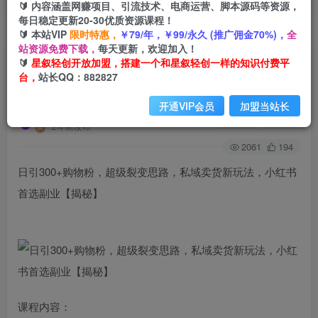
🔰 内容涵盖网赚项目、引流技术、电商运营、脚本源码等资源，
每日稳定更新20-30优质资源课程！
🔰 本站VIP
限时特惠，
￥79/年，￥99/永久 (推广佣金70%)，
全
首页
创业课程
会员免费
正文
站资源免费下载，
每天更新，欢迎加入！
🔰
星叙轻创开放加盟，搭建一个和星叙轻创一样的知识付费平
日引300+购物粉，超级裂变思路，私域卖货新玩
台，
站长QQ：882827
法，小红书首选副业【揭秘】
开通VIP会员
加盟当站长
星叙轻创
关注
私信
2年前发布
2061
194
日引300+购物粉，超级裂变思路，私域卖货新玩法，小红书
首选副业【揭秘】
课程内容：