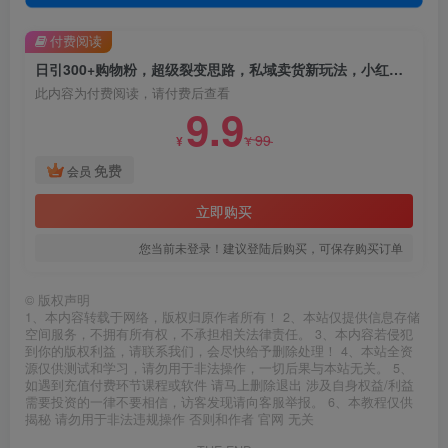
付费阅读
日引300+购物粉，超级裂变思路，私域卖货新玩法，小红书首选副业【揭秘】
此内容为付费阅读，请付费后查看
9.9
99
¥
¥
免费
会员
立即购买
您当前未登录！建议登陆后购买，可保存购买订单
©
版权声明
1、本内容转载于网络，版权归原作者所有！ 2、本站仅提供信息存储
空间服务，不拥有所有权，不承担相关法律责任。 3、本内容若侵犯
到你的版权利益，请联系我们，会尽快给予删除处理！ 4、本站全资
源仅供测试和学习，请勿用于非法操作，一切后果与本站无关。 5、
如遇到充值付费环节课程或软件 请马上删除退出 涉及自身权益/利益
需要投资的一律不要相信，访客发现请向客服举报。 6、本教程仅供
揭秘 请勿用于非法违规操作 否则和作者 官网 无关