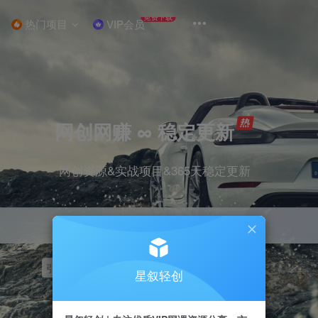
免费下载
热门项目
VIP会员
网创网赚 ∞ 稳定更新
网创资源&实战项目&365天稳定更新
引流
挂机
抖音
快手
小红书
无人直播
星叙轻创