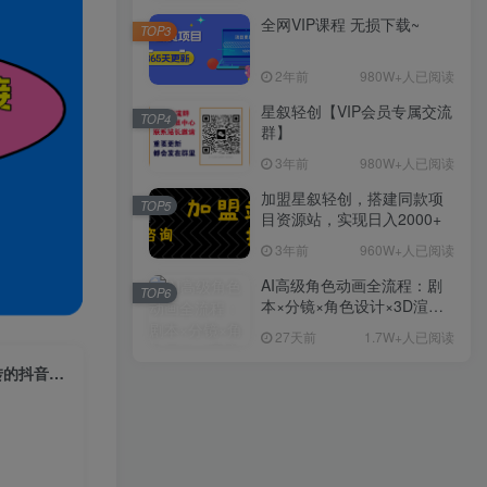
全网VIP课程 无损下载~
TOP3
2年前
980W+人已阅读
星叙轻创【VIP会员专属交流
TOP4
群】
3年前
980W+人已阅读
加盟星叙轻创，搭建同款项
TOP5
目资源站，实现日入2000+
3年前
960W+人已阅读
AI高级角色动画全流程：剧
TOP6
本×分镜×角色设计×3D渲染×
动态化，从概念到成片一站
27天前
1.7W+人已阅读
式教学
手机游戏推广新玩法，一部手机即可操作，轻松日入1000+，小白也能玩转的抖音掘金攻略【揭秘】