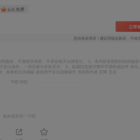
免费
会员
立即
您当前未登录！建议登陆后购买，可保
空间服务，不拥有所有权，不承担相关法律责任。 3、本内容若侵犯到你的版权
于非法操作，一切后果与本站无关。 5、如遇到充值付费环节课程或软件 请马
6、本教程仅供揭秘 请勿用于非法违规操作 否则和作者 官网 无关
THE END
喜欢就支持一下吧