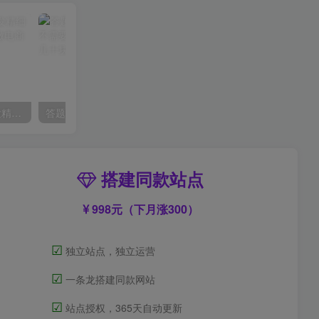
淘差价课程，淘宝一件代发精细化运营模式，不囤货低成本做电商(更新26年6月)
答题就有红包，收益秒到微信，不需要养机，简单操作，几分钟挣几十块【揭秘】
搭建同款站点
998元（下月涨300）
☑
独立站点，独立运营
☑
一条龙搭建同款网站
☑
站点授权，365天自动更新