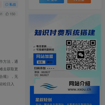
私信
81
150
作方法，通
难去获取更
合规），无
轻松日入