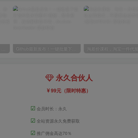
高斯泼溅与游戏化交互课程，将高斯泼溅技术与传统的节点式逻辑深度结合，打造一套“游戏化”的沉浸式场景的交互系统
Github最新发布！一键批量下载豆包AI无水印图片/视频，简单易用，自动解析提示词，doubao-downloader
永久合伙人
99元（限时特惠）
☑
会员时长：永久
☑
全站资源永久免费获取
☑
推广佣金高达70％