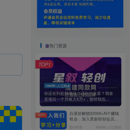
热门资源
TOP1
1000W+人已阅读
你还在到处找项目？还在当韭菜？我靠
卖项目一个月收入5万+，曾经我也...
白菜价解锁20000+N个赚钱
TOP2
机会，加入星叙轻创会员，
全站资源免费学习。
3年前
990W+人已阅读