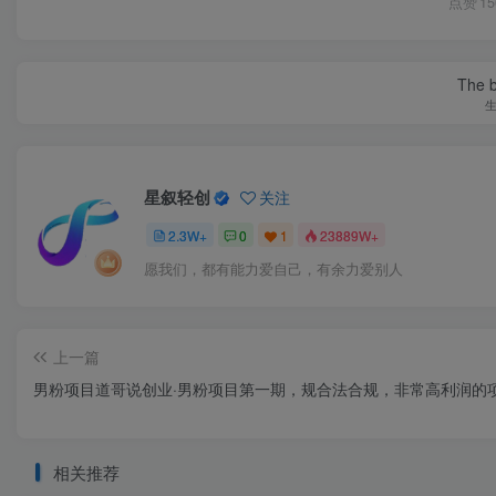
点赞
15
The be
星叙轻创
关注
2.3W+
0
1
23889W+
愿我们，都有能力爱自己，有余力爱别人
上一篇
男粉项目道哥说创业·男粉项目第一期，规合法合规，非常高利润的
相关推荐