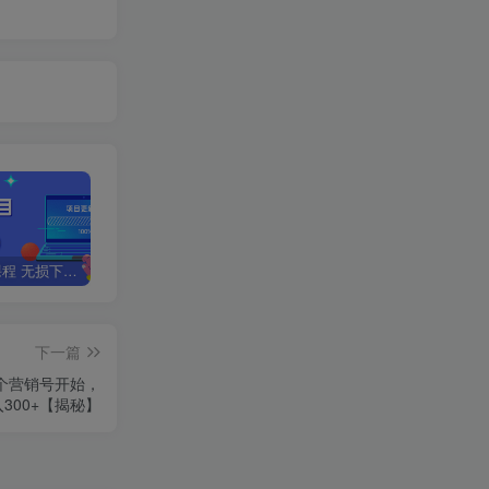
全网VIP课程 无损下载~
星叙轻创【VIP会员专属交流群】
加盟星叙轻创，搭建同款项目资源站，实现日入2000+
下一篇
个营销号开始，
300+【揭秘】