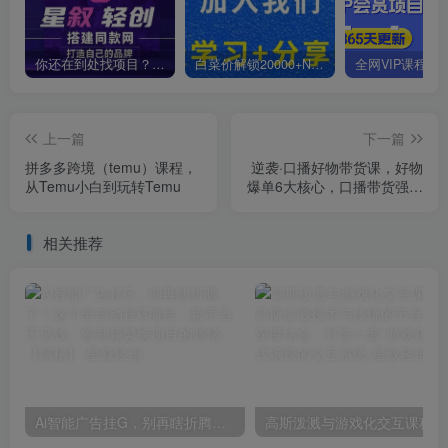
你还在到处找项目？还在当韭菜？我靠卖项目一个月收入5万+，曾经我也是个失败者。
白菜价解锁20000+N个赚钱机会，加入星叙轻创会员，全站资源免费学习。
上一篇
下一篇
拼多多跨境（temu）课程，
逆袭·口播好物带货课，好物
从Temu小白到玩转Temu
爆单6大核心，口播带货强化
训练营
相关推荐
Ai智能广告挂G，别再瞎折腾了！这个全自动挂G项目，新手当天见钱，告别频繁换项目的烦恼【揭秘】
高斯泼