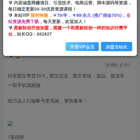
🔰 内容涵盖网赚项目、引流技术、电商运营、脚本源码等资源，
每日稳定更新20-30优质资源课程！
🔰 本站VIP
限时特惠，
￥79/年，￥99/永久 (推广佣金70%)，
全
首页
创业课程
会员免费
正文
站资源免费下载，
每天更新，欢迎加入！
🔰
星叙轻创开放加盟，搭建一个和星叙轻创一样的知识付费平
抖音图文带货10.0，图文拉流、图文剪辑，选品、
台，
站长QQ：882827
接流等，一部手机就能做
开通VIP会员
加盟当站长
星叙轻创
关注
私信
2年前发布
880
81
抖音图文带货10.0，图文拉流、图文剪辑，选品、接流等，
一部手机就能做
助‮达力‬人‮做们‬帐号更高效、‮快更‬爆单！
1基础班