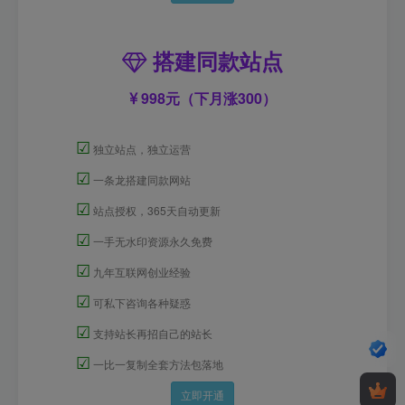
搭建同款站点
998元（下月涨300）
☑
独立站点，独立运营
☑
一条龙搭建同款网站
☑
站点授权，365天自动更新
☑
一手无水印资源永久免费
☑
九年互联网创业经验
☑
可私下咨询各种疑惑
☑
支持站长再招自己的站长
☑
一比一复制全套方法包落地
立即开通