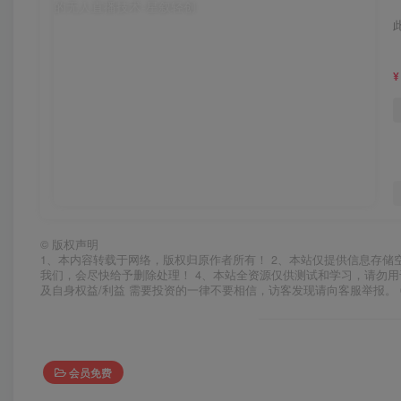
¥
©
版权声明
1、本内容转载于网络，版权归原作者所有！ 2、本站仅提供信息存储
我们，会尽快给予删除处理！ 4、本站全资源仅供测试和学习，请勿用
及自身权益/利益 需要投资的一律不要相信，访客发现请向客服举报。 
会员免费