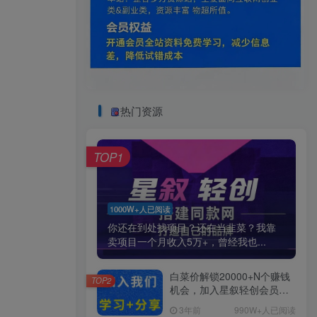
热门资源
TOP1
1000W+人已阅读
你还在到处找项目？还在当韭菜？我靠
卖项目一个月收入5万+，曾经我也...
白菜价解锁20000+N个赚钱
TOP2
机会，加入星叙轻创会员，
全站资源免费学习。
3年前
990W+人已阅读