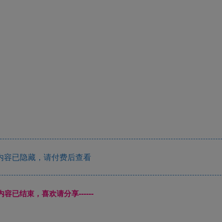
内容已隐藏，请付费后查看
本页内容已结束，喜欢请分享------