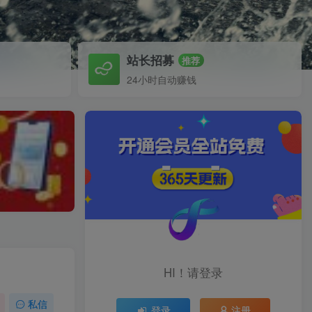
站长招募
推荐
24小时自动赚钱
HI！请登录
私信
登录
注册