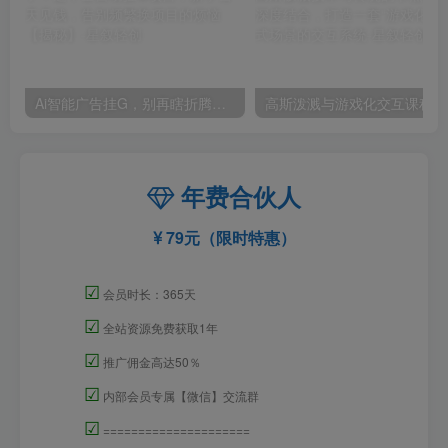
Ai智能广告挂G，别再瞎折腾了！这个全自动挂G项目，新手当天见钱，告别频繁换项目的烦恼【揭秘】
高斯泼
年费合伙人
79元（限时特惠）
☑
会员时长：365天
☑
全站资源免费获取1年
☑
推广佣金高达50％
☑
内部会员专属【微信】交流群
☑
=====================