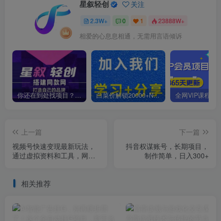
星叙轻创
关注
2.3W+
0
1
23888W+
相爱的心息息相通，无需用言语倾诉
你还在到处找项目？还在当韭菜？我靠卖项目一个月收入5万+，曾经我也是个失败者。
白菜价解锁20000+N个赚钱机会，加入星叙轻创会员，全站资源免费学习。
上一篇
下一篇
视频号快速变现最新玩法，
抖音权谋账号，长期项目，
通过虚拟资料和工具，网盘
制作简单，日入300+
拉新日入300+【揭秘】
相关推荐