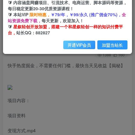
🔰 内容涵盖网赚项目、引流技术、电商运营、脚本源码等资源，
每日稳定更新20-30优质资源课程！
🔰 本站VIP
限时特惠，
￥79/年，￥99/永久 (推广佣金70%)，
全
首页
创业课程
会员免费
正文
站资源免费下载，
每天更新，欢迎加入！
🔰
星叙轻创开放加盟，搭建一个和星叙轻创一样的知识付费平
快手热度掘金，不需要任何门槛，最快当天见收益
台，
站长QQ：882827
星叙轻创
关注
私信
开通VIP会员
加盟当站长
2年前发布
1388
160
快手热度掘金，不需要任何门槛，最快当天见收益【揭秘】
项目内容：
项目资料
变现方式.mp4