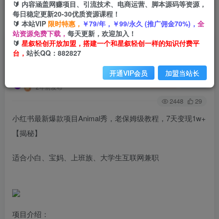
🔰 内容涵盖网赚项目、引流技术、电商运营、脚本源码等资源，
每日稳定更新20-30优质资源课程！
🔰 本站VIP
限时特惠，
￥79/年，￥99/永久 (推广佣金70%)，
全
首页
创业课程
会员免费
正文
站资源免费下载，
每天更新，欢迎加入！
🔰
星叙轻创开放加盟，搭建一个和星叙轻创一样的知识付费平
小红书最新爆款项目Animal秀，老保姆级教程，7
台，
站长QQ：882827
天变现1w+【揭秘】
开通VIP会员
加盟当站长
星叙轻创
关注
私信
2年前发布
2448
29
小红书最新爆款项目Animal秀，老保姆级教程，7天变现1w+
【揭秘】
适合小白、宝妈、上班族、大学生互联网兼职
项目介绍：