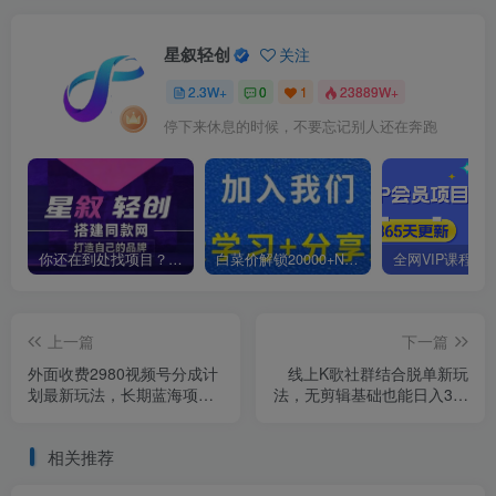
星叙轻创
关注
2.3W+
0
1
23889W+
停下来休息的时候，不要忘记别人还在奔跑
你还在到处找项目？还在当韭菜？我靠卖项目一个月收入5万+，曾经我也是个失败者。
白菜价解锁20000+N个赚钱机会，加入星叙轻创会员，全站资源免费学习。
上一篇
下一篇
外面收费2980视频号分成计
线上K歌社群结合脱单新玩
划最新玩法，长期蓝海项目
法，无剪辑基础也能日入3位
【揭秘】
数，长期项目【揭秘】
相关推荐