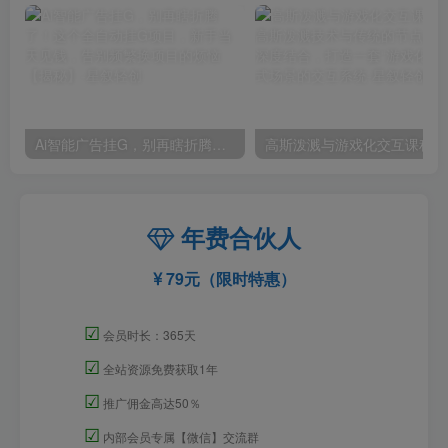
Ai智能广告挂G，别再瞎折腾了！这个全自动挂G项目，新手当天见钱，告别频繁换项目的烦恼【揭秘】
高斯泼
年费合伙人
79元（限时特惠）
☑
会员时长：365天
☑
全站资源免费获取1年
☑
推广佣金高达50％
☑
内部会员专属【微信】交流群