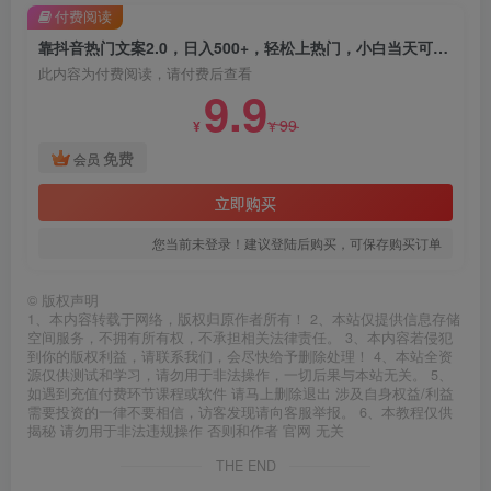
付费阅读
靠抖音热门文案2.0，日入500+，轻松上热门，小白当天可见收益【揭秘】
此内容为付费阅读，请付费后查看
9.9
99
¥
¥
免费
会员
立即购买
您当前未登录！建议登陆后购买，可保存购买订单
©
版权声明
1、本内容转载于网络，版权归原作者所有！ 2、本站仅提供信息存储
空间服务，不拥有所有权，不承担相关法律责任。 3、本内容若侵犯
到你的版权利益，请联系我们，会尽快给予删除处理！ 4、本站全资
源仅供测试和学习，请勿用于非法操作，一切后果与本站无关。 5、
如遇到充值付费环节课程或软件 请马上删除退出 涉及自身权益/利益
需要投资的一律不要相信，访客发现请向客服举报。 6、本教程仅供
揭秘 请勿用于非法违规操作 否则和作者 官网 无关
THE END